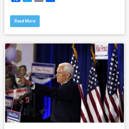
a
wi
m
h
c
tt
ai
ar
Read More
e
er
l
e
b
o
o
k