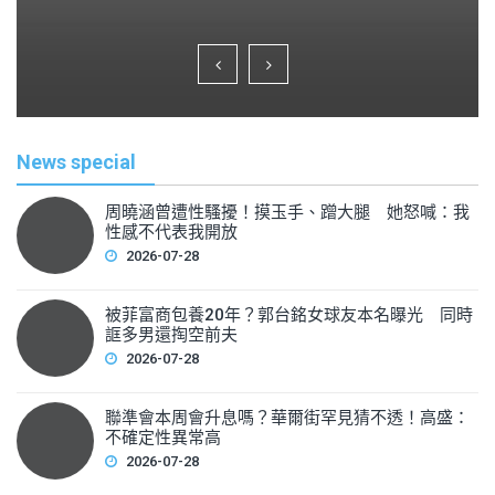
a
wi
m
h
c
tt
ai
ar
e
er
l
e
b
o
News special
o
k
周曉涵曾遭性騷擾！摸玉手、蹭大腿 她怒喊：我
性感不代表我開放
2026-07-28
被菲富商包養20年？郭台銘女球友本名曝光 同時
誆多男還掏空前夫
2026-07-28
聯準會本周會升息嗎？華爾街罕見猜不透！高盛：
不確定性異常高
2026-07-28