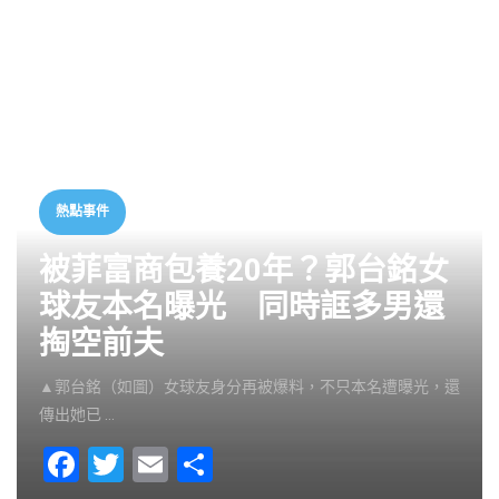
熱點事件
被菲富商包養20年？郭台銘女
球友本名曝光 同時誆多男還
掏空前夫
▲郭台銘（如圖）女球友身分再被爆料，不只本名遭曝光，還
傳出她已 …
F
T
E
S