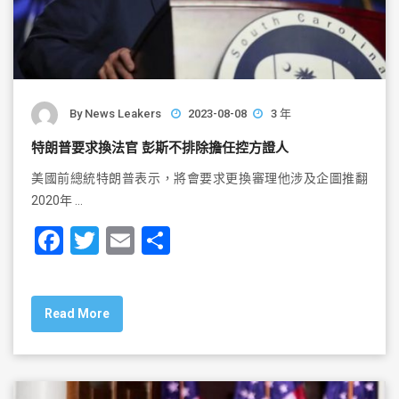
By
News Leakers
2023-08-08
3 年
特朗普要求換法官 彭斯不排除擔任控方證人
美國前總統特朗普表示，將會要求更換審理他涉及企圖推翻
2020年 …
F
T
E
S
a
wi
m
h
c
tt
ai
ar
Read More
e
er
l
e
b
o