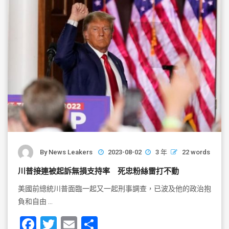
o
k
By
News Leakers
2023-08-02
3 年
22 words
川普接連被起訴無損支持率 死忠粉絲雷打不動
美國前總統川普面臨一起又一起刑事調查，已波及他的政治抱
負和自由 …
F
T
E
S