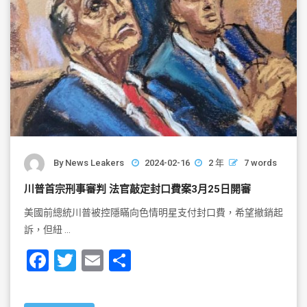
By
News Leakers
2024-02-16
2 年
7 words
川普首宗刑事審判 法官敲定封口費案3月25日開審
美國前總統川普被控隱瞞向色情明星支付封口費，希望撤銷起
訴，但紐 …
F
T
E
S
a
wi
m
h
c
tt
ai
ar