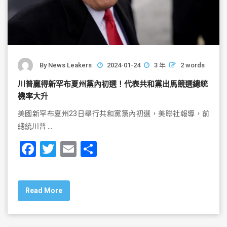
By
News Leakers
2024-01-24
3 年
2 words
川普贏得新罕布夏州黨內初選！代表共和黨出馬競選總統
機率大升
美國新罕布夏州23日舉行共和黨黨內初選，美聯社報導，前
總統川普 …
F
T
E
S
a
wi
m
h
c
tt
ai
ar
Read More
e
er
l
e
b