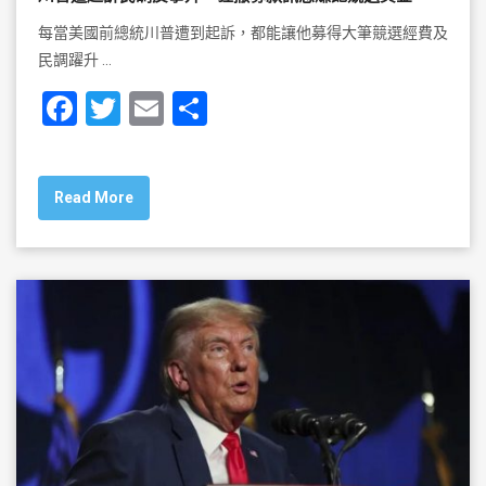
每當美國前總統川普遭到起訴，都能讓他募得大筆競選經費及
民調躍升 …
F
T
E
S
a
wi
m
h
c
tt
ai
ar
Read More
e
er
l
e
b
o
o
k