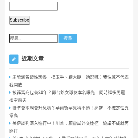
近期文章
周曉涵曾遭性騷擾！摸玉手、蹭大腿 她怒喊：我性感不代表
我開放
被菲富商包養20年？郭台銘女球友本名曝光 同時誆多男還
掏空前夫
聯準會本周會升息嗎？華爾街罕見猜不透！高盛：不確定性異
常高
美伊談判深入進行中！川普：願嘗試外交途徑 協議不成就再
開打