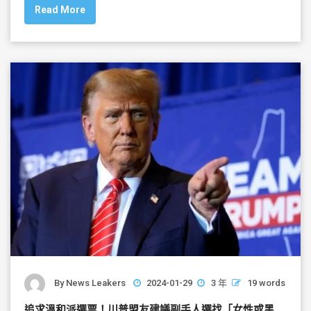
Read More
e
er
l
e
b
o
o
k
By
News Leakers
2024-01-29
3 年
19 words
追求溫和派選票！川普盟友建議副手人選找「女性或黑