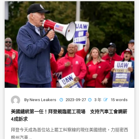
o
o
k
By
News Leakers
2023-09-27
3 年
15 words
美國總統第一任！拜登親臨罷工現場 支持汽車工會調薪
4成訴求
拜登今天成為首位站上罷工糾察線的現任美國總統，力挺密西
根州汽車 …