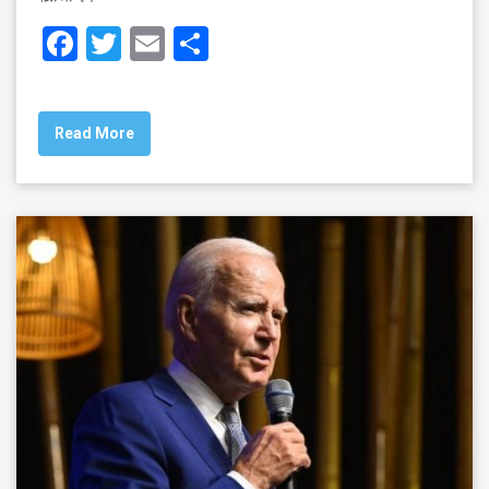
F
T
E
S
a
wi
m
h
c
tt
ai
ar
Read More
e
er
l
e
b
o
o
k