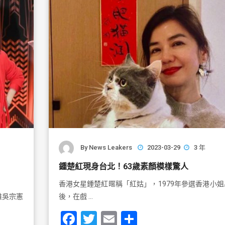
o
k
By
News Leakers
2023-03-29
3 年
鍾楚紅現身台北！63歲素顏模樣驚人
香港女星鍾楚紅暱稱「紅姑」，1979年參選香港小姐
雄吳宗憲
後，在戲 …
F
T
E
S