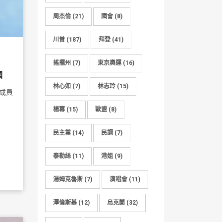
周杰倫
(21)
國會
(8)
川普
(187)
拜登
(41)
搖擺州
(7)
東京奧運
(16)
國
林心如
(7)
林志玲
(15)
成員
楊冪
(15)
歐盟
(8)
民主黨
(14)
民調
(7)
泰勒絲
(11)
港姐
(9)
湯姆克魯斯
(7)
演唱會
(11)
澤倫斯基
(12)
烏克蘭
(32)