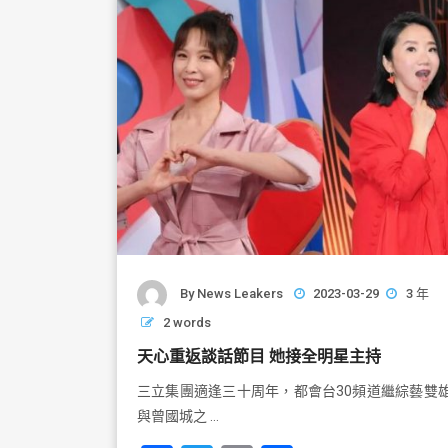
o
k
By
News Leakers
2023-03-29
3 年
2 words
天心重返談話節目 她接全明星主持
三立集團適逢三十周年，都會台30頻道繼綜藝雙
與曾國城之 …