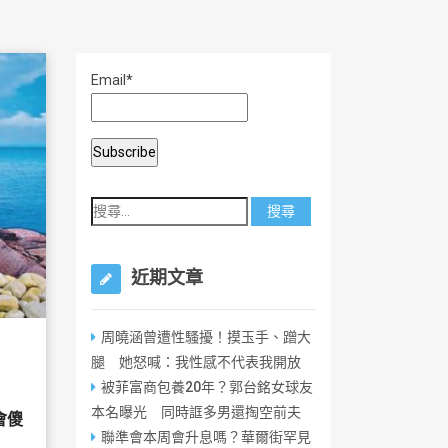
Email*
近期文章
周曉涵曾遭性騷擾！摸玉手、蹭大
腿 她怒喊：我性感不代表我開放
被菲富商包養20年？郭台銘女球友
本名曝光 同時誆多男還掏空前夫
會傻
聯準會本周會升息嗎？華爾街罕見