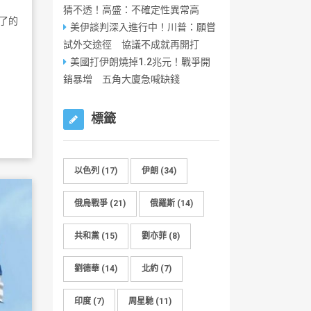
猜不透！高盛：不確定性異常高
了的
美伊談判深入進行中！川普：願嘗
試外交途徑 協議不成就再開打
美國打伊朗燒掉1.2兆元！戰爭開
銷暴增 五角大廈急喊缺錢
標籤
以色列
(17)
伊朗
(34)
俄烏戰爭
(21)
俄羅斯
(14)
共和黨
(15)
劉亦菲
(8)
劉德華
(14)
北約
(7)
印度
(7)
周星馳
(11)