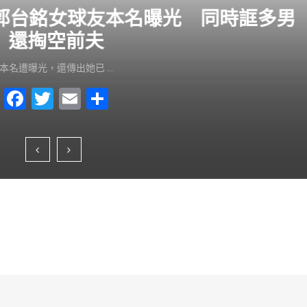
？郭台銘女球友本名曝光 同時誆多男
還掏空前夫
本名遭曝光，還傳出她已 …
F
T
E
S
a
wi
m
h
c
tt
ai
ar
e
er
l
e
b
o
o
k