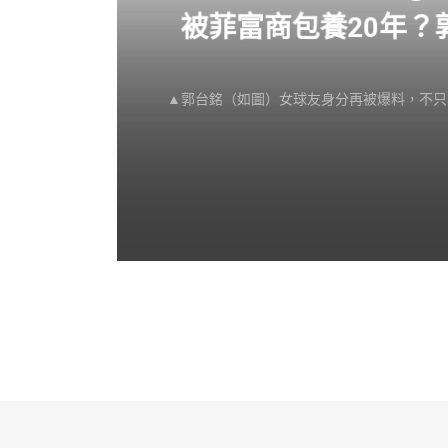
感不
被菲富商包養20年
▲郭台銘（如圖）女球友身分再被爆料，不只