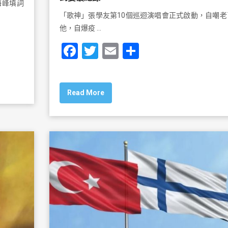
海峰填詞
「歌神」張學友第10個巡迴演唱會正式啟動，自嘲老
他，自爆疫 …
F
T
E
S
a
wi
m
h
c
tt
ai
ar
Read More
e
er
l
e
b
o
o
k