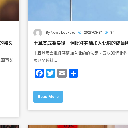
By
News Leakers
2023-03-31
3 年
的持久
土耳其成為最後一個批准芬蘭加入北約的成員
土耳其國會批准芬蘭加入北約的法案，意味30個北約
次國事訪
國已全數批 …
F
T
E
S
a
wi
m
h
c
tt
ai
ar
Read More
e
er
l
e
b
o