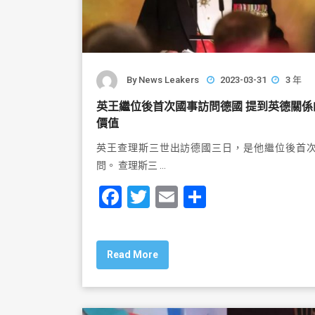
By
News Leakers
2023-03-31
3 年
英王繼位後首次國事訪問德國 提到英德關係
價值
英王查理斯三世出訪德國三日，是他繼位後首
問。 查理斯三 …
F
T
E
S
a
wi
m
h
c
tt
ai
ar
Read More
e
er
l
e
b
o