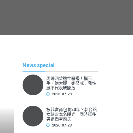
News special
周曉涵曾遭性騷擾！摸玉
手、蹭大腿 她怒喊：我性
感不代表我開放
2026-07-28
被菲富商包養20年？郭台銘
熱
女球友本名曝光 同時誆多
男還掏空前夫
2026-07-28
By
News Lea