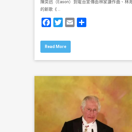
陳奕迅（Eason）到電台宣傳由林家謙作曲、林
的新歌《 …
F
T
E
S
a
wi
m
h
c
tt
ai
ar
Read More
e
er
l
e
b
o
o
k