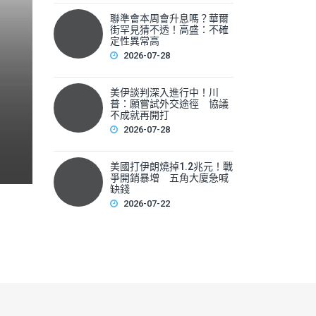
聯準會本周會升息嗎？華爾
聯準會本周會升息嗎？華爾
街罕見猜不透！高盛：不確
性
定性異常高
2026-07-28
▲美國聯準會本周將召開利率會議，新任主席華許（Kevin 
美伊談判深入進行中！川
F
普：願嘗試外交途徑 協議
不成就再開打
a
2026-07-28
c
e
美國打伊朗燒掉1.2兆元！戰
爭開銷暴增 五角大廈急喊
b
缺錢
2026-07-22
o
o
k