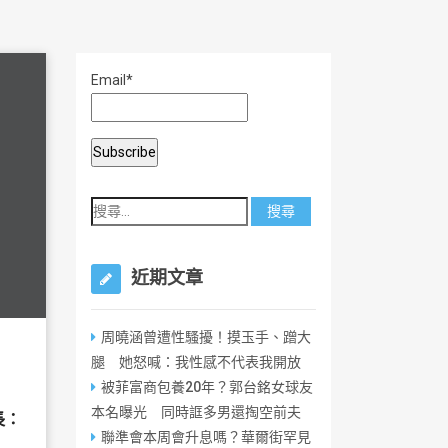
Email*
近期文章
周曉涵曾遭性騷擾！摸玉手、蹭大
腿 她怒喊：我性感不代表我開放
被菲富商包養20年？郭台銘女球友
本名曝光 同時誆多男還掏空前夫
長：
聯準會本周會升息嗎？華爾街罕見