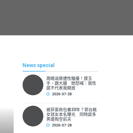
News special
周曉涵曾遭性騷擾！摸玉
手、蹭大腿 她怒喊：我性
感不代表我開放
2026-07-28
被菲富商包養20年？郭台銘
熱
女球友本名曝光 同時誆多
男還掏空前夫
2026-07-28
By
News Lea