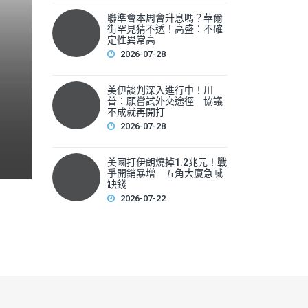
聯準會本周會升息嗎？華爾
聯準會本周會升息嗎？華爾
街罕見猜不透！高盛：不確
性
定性異常高
2026-07-28
▲美國聯準會本周將召開利率會議，新任主席華許（Kevin 
美伊談判深入進行中！川
F
普：願嘗試外交途徑 協議
不成就再開打
a
2026-07-28
c
e
美國打伊朗燒掉1.2兆元！戰
爭開銷暴增 五角大廈急喊
b
缺錢
2026-07-22
o
o
k