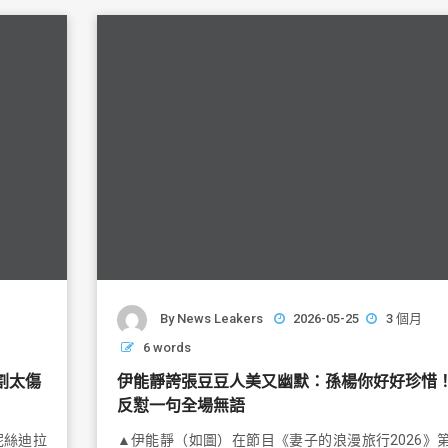
o
o
k
By
News Leakers
2026-05-25
3 個月
6 words
割太傷
伊能靜誇張豆豆人美又幽默：孫楊你好好珍惜
反懟一句全場無語
妮絲迪拉
▲伊能靜（如圖）在節目《妻子的浪漫旅行2026》第