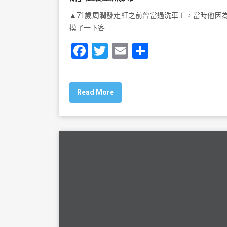
▲71歲周潤發走紅之前曾當過洗車工，當時他因
摸了一下客 …
F
T
E
S
a
wi
m
h
c
tt
ai
ar
Read More
e
er
l
e
b
o
o
k