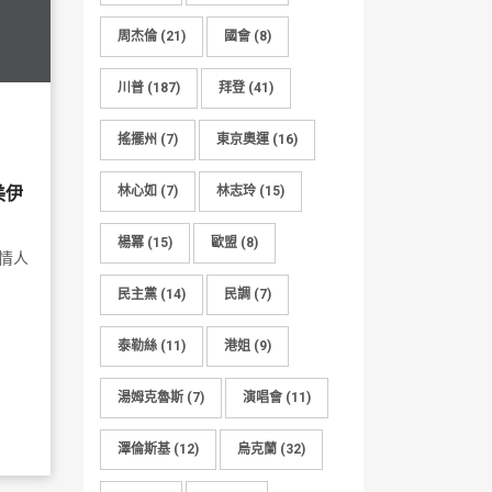
周杰倫
(21)
國會
(8)
川普
(187)
拜登
(41)
搖擺州
(7)
東京奧運
(16)
美伊
林心如
(7)
林志玲
(15)
楊冪
(15)
歐盟
(8)
情人
民主黨
(14)
民調
(7)
泰勒絲
(11)
港姐
(9)
湯姆克魯斯
(7)
演唱會
(11)
澤倫斯基
(12)
烏克蘭
(32)