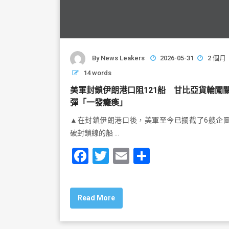
By
News Leakers
2026-05-31
2 個月
14 words
美軍封鎖伊朗港口阻121船 甘比亞貨輪闖
彈「一發癱瘓」
▲在封鎖伊朗港口後，美軍至今已攔截了6艘企
破封鎖線的船 …
F
T
E
S
a
wi
m
h
c
tt
ai
ar
Read More
e
er
l
e
b