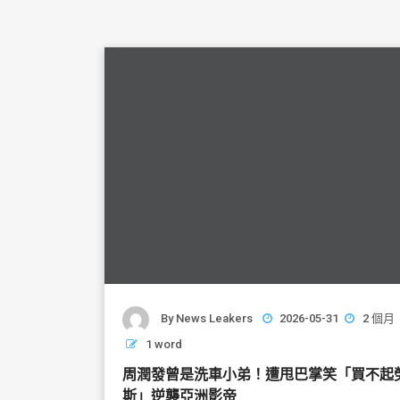
By
News Leakers
2026-05-31
2 個月
1 word
周潤發曾是洗車小弟！遭甩巴掌笑「買不起
斯」逆襲亞洲影帝