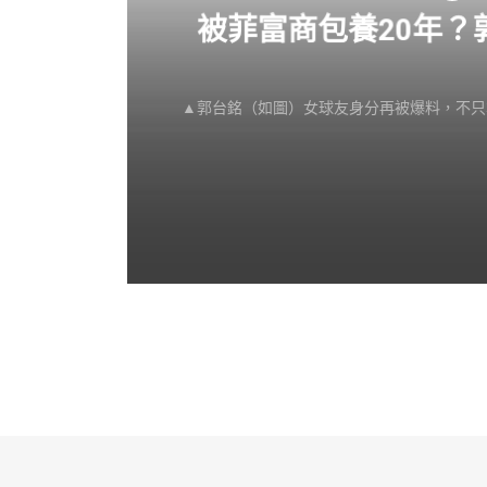
感不
被菲富商包養20年
▲郭台銘（如圖）女球友身分再被爆料，不只