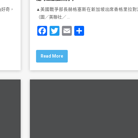
為好奇，
▲美國戰爭部長赫格塞斯在新加坡出席香格里拉對
（圖／美聯社／ …
F
T
E
S
a
wi
m
h
c
tt
ai
ar
Read More
e
er
l
e
b
o
o
k