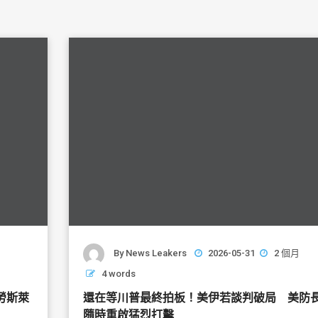
By
News Leakers
2026-05-31
2 個月
4 words
勞斯萊
還在等川普最終拍板！美伊若談判破局 美防
隨時重啟猛烈打擊