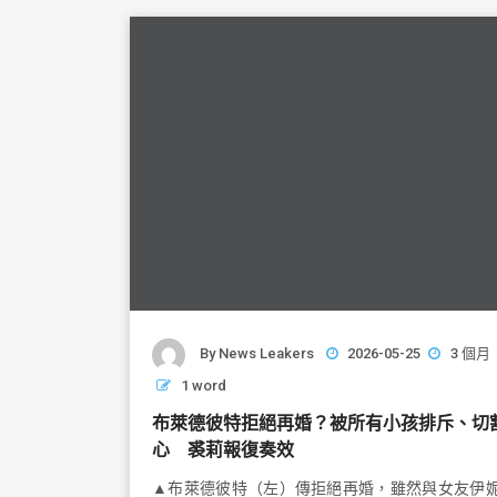
o
o
k
By
News Leakers
2026-05-25
3 個月
1 word
布萊德彼特拒絕再婚？被所有小孩排斥、切
心 裘莉報復奏效
▲布萊德彼特（左）傳拒絕再婚，雖然與女友伊