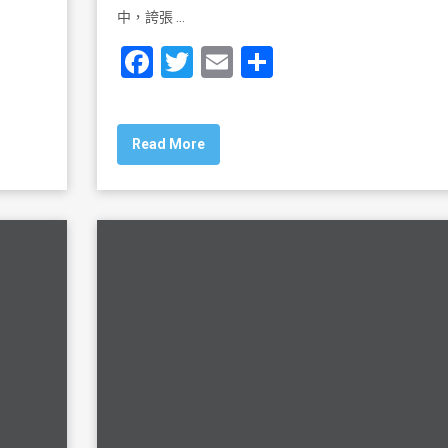
中，誇張 …
F
T
E
S
a
wi
m
h
c
tt
ai
ar
Read More
e
er
l
e
b
o
o
k