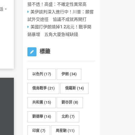
猜不透！高盛：不確定性異常高
話。
美伊談判深入進行中！川普：願嘗
試外交途徑 協議不成就再開打
美國打伊朗燒掉1.2兆元！戰爭開
銷暴增 五角大廈急喊缺錢
標籤
以色列
(17)
伊朗
(34)
俄烏戰爭
(21)
俄羅斯
(14)
共和黨
(15)
劉亦菲
(8)
劉德華
(14)
北約
(7)
印度
(7)
周星馳
(11)