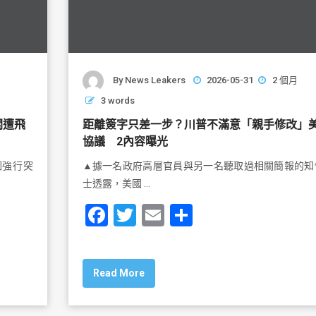
By
News Leakers
2026-05-31
2 個月
3 words
關遭飛
距離簽字只差一步？川普不滿意「親手修改」
協議 2內容曝光
圖強行突
▲據一名政府高層官員與另一名聽取過相關簡報的知
士透露，美國 …
F
T
E
S
a
wi
m
h
c
tt
ai
ar
Read More
e
er
l
e
b