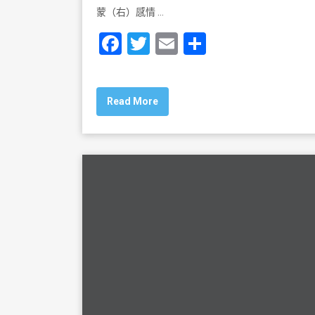
蒙（右）感情 …
F
T
E
S
a
wi
m
h
c
tt
ai
ar
Read More
e
er
l
e
b
o
o
k