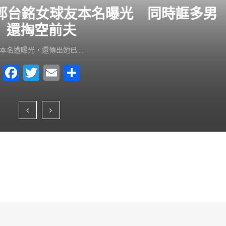
？郭台銘女球友本名曝光 同時誆多男
還掏空前夫
本名遭曝光，還傳出她已 …
F
T
E
S
a
wi
m
h
c
tt
ai
ar
e
er
l
e
b
o
o
k