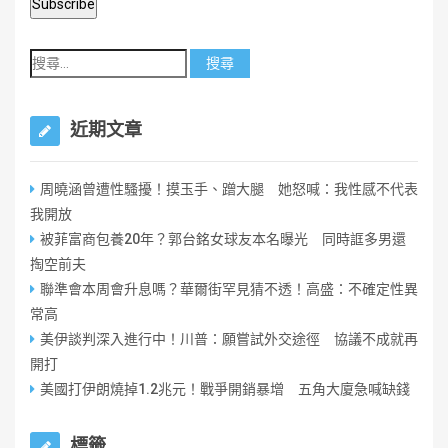
近期文章
周曉涵曾遭性騷擾！摸玉手、蹭大腿 她怒喊：我性感不代表
我開放
被菲富商包養20年？郭台銘女球友本名曝光 同時誆多男還
掏空前夫
聯準會本周會升息嗎？華爾街罕見猜不透！高盛：不確定性異
常高
美伊談判深入進行中！川普：願嘗試外交途徑 協議不成就再
開打
美國打伊朗燒掉1.2兆元！戰爭開銷暴增 五角大廈急喊缺錢
標籤