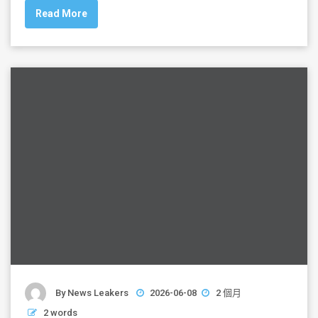
c
tt
ai
ar
Read More
e
er
l
e
b
o
o
k
By
News Leakers
2026-06-08
2 個月
2 words