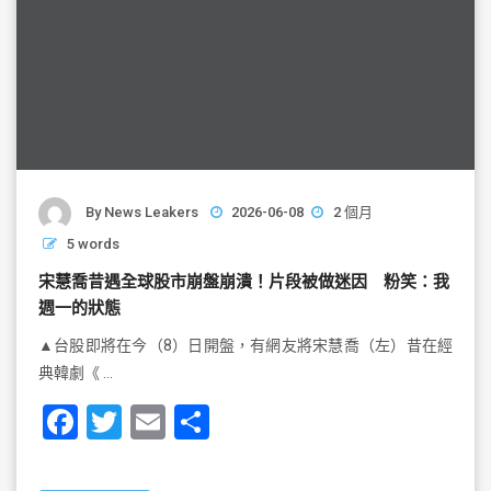
By
News Leakers
2026-06-08
2 個月
5 words
宋慧喬昔遇全球股市崩盤崩潰！片段被做迷因 粉笑：我
週一的狀態
▲台股即將在今（8）日開盤，有網友將宋慧喬（左）昔在經
典韓劇《 …
F
T
E
S
a
wi
m
h