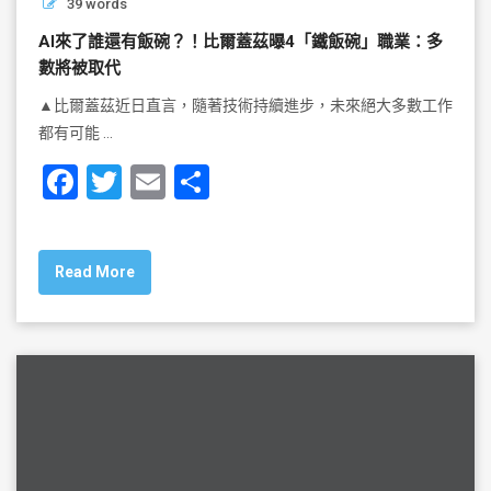
39 words
AI來了誰還有飯碗？！比爾蓋茲曝4「鐵飯碗」職業：多
數將被取代
▲比爾蓋茲近日直言，隨著技術持續進步，未來絕大多數工作
都有可能 …
F
T
E
S
a
wi
m
h
c
tt
ai
ar
Read More
e
er
l
e
b
o
o
k