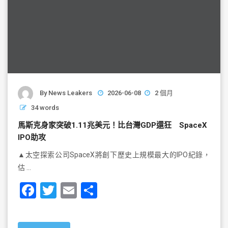
By
News Leakers
2026-06-08
2 個月
34 words
馬斯克身家突破1.11兆美元！比台灣GDP還狂 SpaceX
IPO助攻
▲太空探索公司SpaceX將創下歷史上規模最大的IPO紀錄，
估 …
F
T
E
S
a
wi
m
h
c
tt
ai
ar