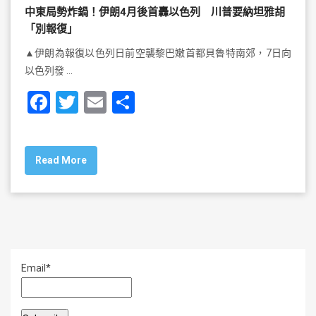
中東局勢炸鍋！伊朗4月後首轟以色列 川普要納坦雅胡
「別報復」
▲伊朗為報復以色列日前空襲黎巴嫩首都貝魯特南郊，7日向
以色列發 …
F
T
E
S
a
wi
m
h
c
tt
ai
ar
Read More
e
er
l
e
b
o
o
k
Email*