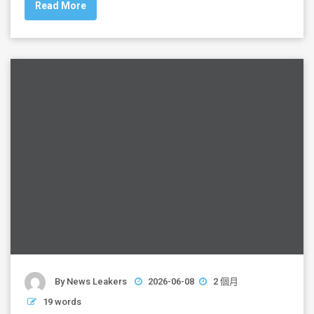
Read More
e
er
l
e
b
o
o
k
By
News Leakers
2026-06-08
2 個月
19 words