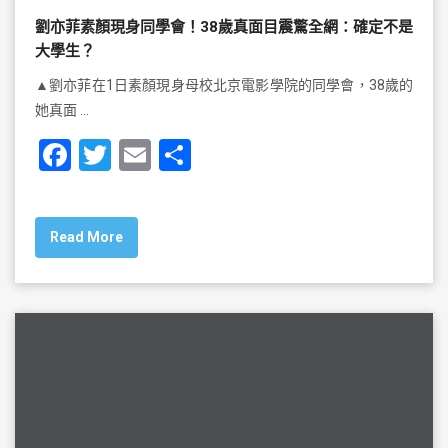
劉亦菲素顏現身同學會！38歲真面目震驚全網：確定不是
大學生？
▲劉亦菲在1日素顏現身母校北京電影學院的同學會，38歲的
她真面 …
F
T
E
S
a
wi
m
h
c
tt
ai
ar
Read More
e
er
l
e
b
o
o
k