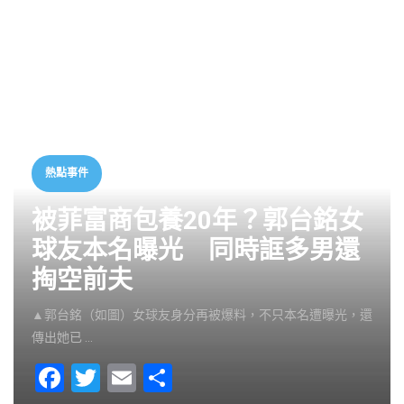
熱點事件
被菲富商包養20年？郭台銘女
球友本名曝光 同時誆多男還
掏空前夫
▲郭台銘（如圖）女球友身分再被爆料，不只本名遭曝光，還
傳出她已 …
F
T
E
S