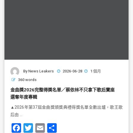
By
News Leakers
2026-06-28
1 個月
360 words
金曲獎2026完整得獎名單／蔡依林不只拿下歌后寶座
還奪年度專輯
▲2026年第37屆金曲獎頒獎典禮得獎名單全數出爐，歌王歌
后由 …
F
T
E
S