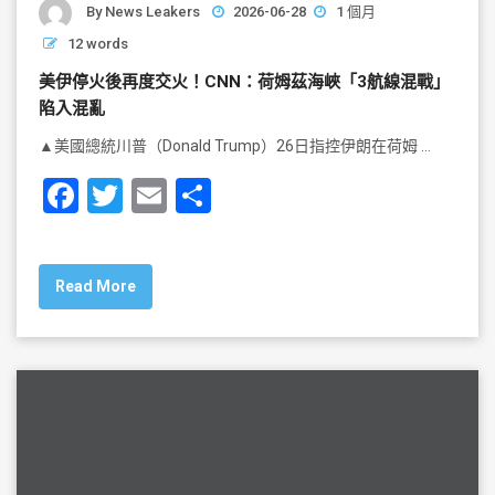
By
News Leakers
2026-06-28
1 個月
12 words
美伊停火後再度交火！CNN：荷姆茲海峽「3航線混戰」
陷入混亂
▲美國總統川普（Donald Trump）26日指控伊朗在荷姆 …
F
T
E
S
a
wi
m
h
c
tt
ai
ar
Read More
e
er
l
e
b
o
o
k