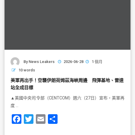
By
News Leakers
2026-06-28
1 個月
10 words
美軍再出手！空襲伊朗荷姆茲海峽周邊 飛彈基地、雷達
站全成目標
▲美國中央司令部（CENTCOM）週六（27日）宣布，美軍再
度 …
F
T
E
S
a
wi
m
h