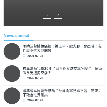
a
wi
m
h
c
tt
ai
ar
e
er
l
e
b
o
News special
o
k
周曉涵曾遭性騷擾！摸玉手、蹭大腿 她怒喊：我
性感不代表我開放
2026-07-28
被菲富商包養20年？郭台銘女球友本名曝光 同時
誆多男還掏空前夫
2026-07-28
聯準會本周會升息嗎？華爾街罕見猜不透！高盛：
不確定性異常高
2026-07-28