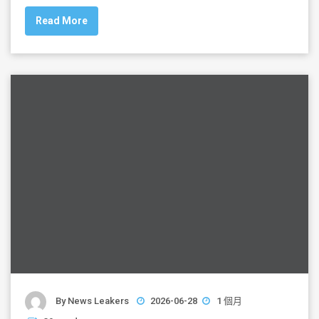
c
tt
ai
ar
Read More
e
er
l
e
b
o
o
k
By
News Leakers
2026-06-28
1 個月