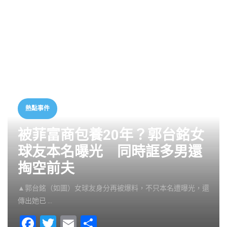
熱點事件
被菲富商包養20年？郭台銘女
球友本名曝光 同時誆多男還
掏空前夫
▲郭台銘（如圖）女球友身分再被爆料，不只本名遭曝光，還
傳出她已 …
F
T
E
S