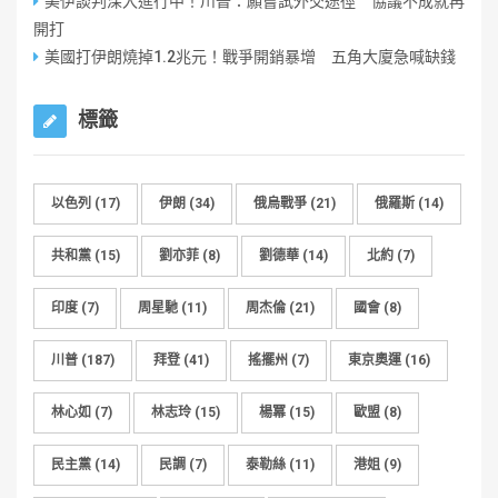
美伊談判深入進行中！川普：願嘗試外交途徑 協議不成就再
開打
美國打伊朗燒掉1.2兆元！戰爭開銷暴增 五角大廈急喊缺錢
標籤
以色列
(17)
伊朗
(34)
俄烏戰爭
(21)
俄羅斯
(14)
共和黨
(15)
劉亦菲
(8)
劉德華
(14)
北約
(7)
印度
(7)
周星馳
(11)
周杰倫
(21)
國會
(8)
川普
(187)
拜登
(41)
搖擺州
(7)
東京奧運
(16)
林心如
(7)
林志玲
(15)
楊冪
(15)
歐盟
(8)
民主黨
(14)
民調
(7)
泰勒絲
(11)
港姐
(9)