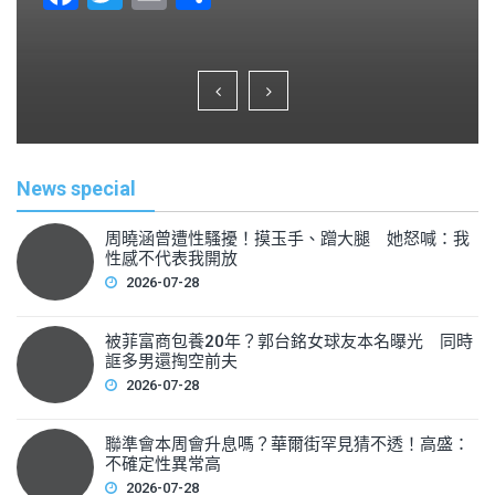
a
wi
m
h
c
tt
ai
ar
e
er
l
e
b
o
News special
o
k
周曉涵曾遭性騷擾！摸玉手、蹭大腿 她怒喊：我
性感不代表我開放
2026-07-28
被菲富商包養20年？郭台銘女球友本名曝光 同時
誆多男還掏空前夫
2026-07-28
聯準會本周會升息嗎？華爾街罕見猜不透！高盛：
不確定性異常高
2026-07-28