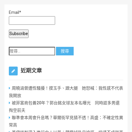
Email*
近期文章
周曉涵曾遭性騷擾！摸玉手、蹭大腿 她怒喊：我性感不代表
我開放
被菲富商包養20年？郭台銘女球友本名曝光 同時誆多男還
掏空前夫
聯準會本周會升息嗎？華爾街罕見猜不透！高盛：不確定性異
常高