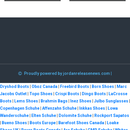
Proudly powered by jordanreleasenews.com
|
Dryshod Boots
|
Oboz Canada
|
Freebird Boots
|
Born Shoes
|
Marc
Jacobs Outlet
|
Topo Shoes
|
Crispi Boots
|
Dingo Boots
|
LaCrosse
Boots
|
Lems Shoes
|
Brahmin Bags
|
Inez Shoes
|
Julbo Sunglasses
|
Copenhagen Schuhe
|
Affenzahn Schuhe
|
Inkkas Shoes
|
Lowa
Wanderschuhe
|
Elten Schuhe
|
Dolomite Schuhe
|
Rockport Sapatos
|
Bueno Shoes
|
Boots Europe
|
Barefoot Shoes Canada
|
Loake