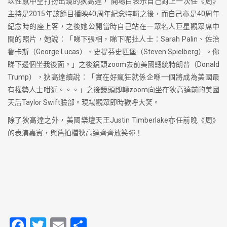
以性感中空打扮出鏡的狄高達， 開場白表示自己對上一次任《周》
主持是2015年該節目播映40周年紀念特輯之後，而自己亦是40周年
紀念時的座上客，之後她公開當時自己站在一眾名人巨星觀眾席中
間的照片，她說：「睇下張相，睇下呢批人士：Sarah Palin、佐治
魯卡斯（George Lucas）、史提芬史匹堡（Steven Spielberg）。你
睇下邊個坐我後面。」之後鏡頭zoom去前美國總統特朗普（Donald
Trump），狄高達續說：「實在好瘋狂就係企喺一個將成為美國最
有權勢人士咁近。。。」之後鏡頭即轉zoom向坐在狄高達前的美國
天后Taylor Swift臉部。現場觀眾即時歡呼大笑。
除了狄高達之外，美國樂壇天王Justin Timberlake亦任前晚《周》
的表演嘉賓，與舊拍檔狄高達齊齊放笑彈！
F
T
E
S