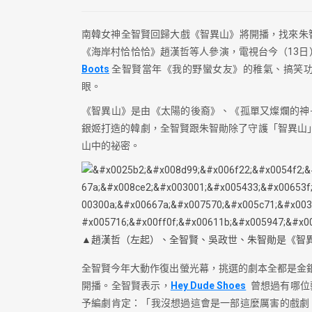
南韓女神全智賢回歸大戲《智異山》將開播，找來朱智
《海岸村恰恰恰》趙漢哲等人參演，電視台今（13
Boots
全智賢當年《我的野蠻女友》的稚氣、搞笑功
眼。
《智異山》是由《太陽的後裔》、《孤單又燦爛的神
銀姬打造的韓劇，全智賢跟朱智勛除了守護「智異山
山中的祕密。
▲趙漢哲（左起）、全智賢、吳政世、朱智勛是《智
全智賢今年大動作復出螢光幕，挑選的劇本全都是金銀
開播。全智賢表示，
Hey Dude Shoes
曾想過有哪位
予編劇肯定：「我沒想過這會是一部這麼厲害的戲劇