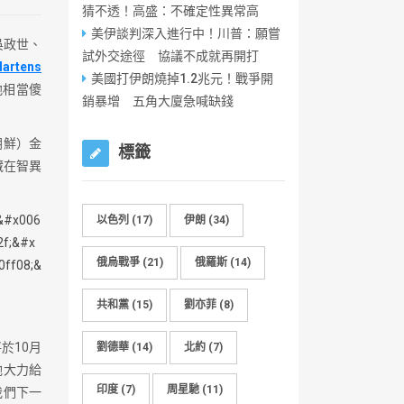
猜不透！高盛：不確定性異常高
美伊談判深入進行中！川普：願嘗
吳政世、
試外交途徑 協議不成就再開打
Martens
美國打伊朗燒掉1.2兆元！戰爭開
他相當傻
銷暴增 五角大廈急喊缺錢
朝鮮）金
標籤
藏在智異
以色列
(17)
伊朗
(34)
俄烏戰爭
(21)
俄羅斯
(14)
共和黨
(15)
劉亦菲
(8)
於10月
劉德華
(14)
北約
(7)
她大力給
印度
(7)
周星馳
(11)
我們下一