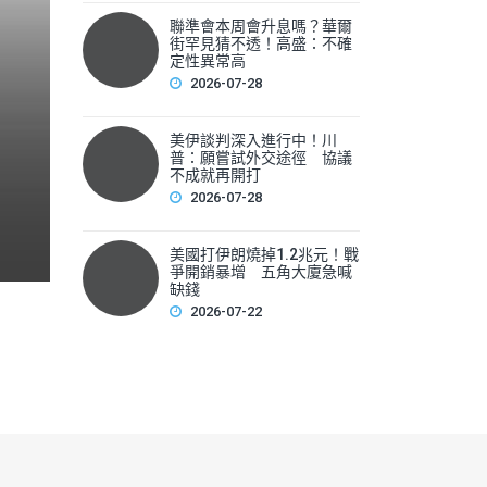
聯準會本周會升息嗎？華爾
聯準會本周會升息嗎？華爾
街罕見猜不透！高盛：不確
性
定性異常高
2026-07-28
▲美國聯準會本周將召開利率會議，新任主席華許（Kevin 
美伊談判深入進行中！川
F
普：願嘗試外交途徑 協議
不成就再開打
a
2026-07-28
c
e
美國打伊朗燒掉1.2兆元！戰
爭開銷暴增 五角大廈急喊
b
缺錢
2026-07-22
o
o
k