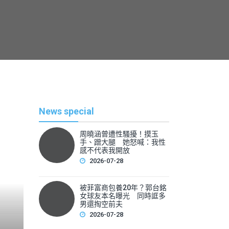
News special
周曉涵曾遭性騷擾！摸玉
手、蹭大腿 她怒喊：我性
感不代表我開放
2026-07-28
被菲富商包養20年？郭台銘
熱
女球友本名曝光 同時誆多
男還掏空前夫
2026-07-28
By
News Lea