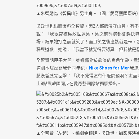
▲朱智勛為《智異山》男主角。（圖／愛奇藝國際站
吳政世也出面爆料全智賢，因2人都飾演守山員，有不
說：「我很常被吳政世逗笑，笑之前導演都會趕快
場，結果她打之前就笑了！而且笑之後應該就是卡，
釋與道歉，她說：「我當下就覺得要認真，但我就是
全智賢話匣子大開，她透露對於飾演的角色年齡，竟
道劇本居然寫我們同年紀，
Nike Shoes for Men
我還
趙漢哲聽完回擊：「我不覺得這有什麼問題啊？畫面滿
上8點與韓國同步在愛奇藝國際站獨家播出。
▲全智賢（左起）、編劇金銀姬、吳政世、攝影導演