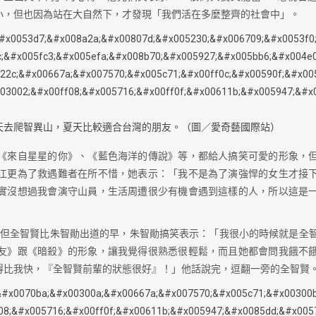
小，但也因為站在大自然下，才發現「我們活在多麼整齊的社會中」。
天去爬智異山，夏天比較適合台灣的朋友。（圖／愛奇藝國際站）
《來自星星的你》、《藍色海洋的傳說》等，都給人搞笑可愛的形象，
江更為了救遇難者在所不惜，她表示：「我不是為了演強悍的女生才接
實沒想過我會演守山員，生活周遭很少有機會遇到這樣的人，所以這是
但全智賢比朱智勛出道的早，朱智勛搞笑表示：「我很小的時候就是全
友》跟《暗殺》的形象，讓我覺得很熟悉很輕鬆，而且她都會問我餓不
得比我快，『全智賢前輩的狀態很好』！」他話說完，逗翻一旁的全智賢