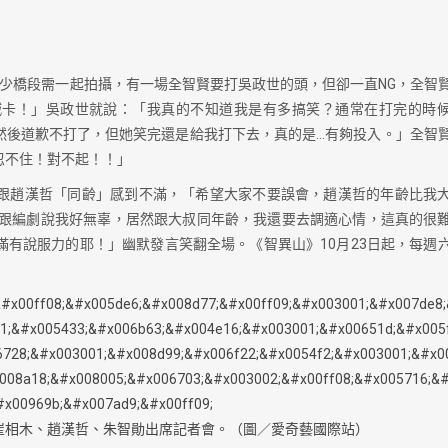
）
少橋段需一起拍攝，有一場全智賢要打吳政世的頭，但卻一直NG，全智
喊卡！」吳政世就說：「我真的不知道我是有多搞笑？通常在打完的時
然後道歉不打了，但她笑完還是給我打下去，真的是…有夠投入。」全智
忍不住！對不起！！」
跟趙漢哲「同齡」感到不滿，「希望大家不要誤會，趙漢哲的年齡比我
跟編劇說我好無辜，居然跟大叔同年齡，我還要去調適心情，這真的很
有說服力的耶！」幽默發言笑翻全場。《智異山》10月23日起，每週
崔相木、趙漢哲、朱智勛出席記者會。（圖／愛奇藝國際站）