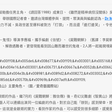
勛擔任男主角，《請回答1988》成東日、《雖然是精神病但沒關係》
日）舉辦國際記者會，邀請台灣媒體參與、提問。眾演員與編劇認為，
Dr 
力不減，吳政世甚至爆料被對方「打頭」，而且還「邊打邊笑」，令
－鬼怪》導演李應福，攜手編劇《信號》、《屍戰朝鮮》（舊譯：李屍
」、解救遇難者，更發現能看到因山難而離世的鬼魂，2人將一起揭開埋
異山》主要角色。（圖／愛奇藝國際站）
姬的作品，繼7月的《屍戰朝鮮：雅信傳》後，奇幻災難劇《智異山》將
藝人可以連續出演同一位編劇的作品，對於自己能「辦到」感到榮幸，
，這就是金銀姬的實力，看到作家的作品，可以感受到很多細節，感覺