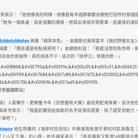
搞笑表示：「她很像我的阿姨，很像是每年過節都要去跟她打招呼的那個
「她有一個長處，就是很難的場景，她寫出來卻非常簡單，這讓我的演
Hobbylobbyhey
再展「搞笑本色」，金銀姬也覺得當年《我的野蠻女友
稱讚：「應該還是有點搞笑吧？」金銀姬則說：「我還沒想到角色時，
很自由也很強悍，真的成長不少，這次的『徐伊江』很適合她。」
愛奇藝國際站）
係》人氣攀升，更榮獲今年《百想藝術大獎》最佳男配角殊榮。這次他
吳政世表示：「我當初聽到這部劇的名字就很有感覺，除了感受到魅力
不演吧？」
elease
他在熱播的《海岸村恰恰恰》中飾演抱有歌手夢的村民吳春在
上山又下海」的心得，他先搞笑表示：「很高興我又能當tvN電視台