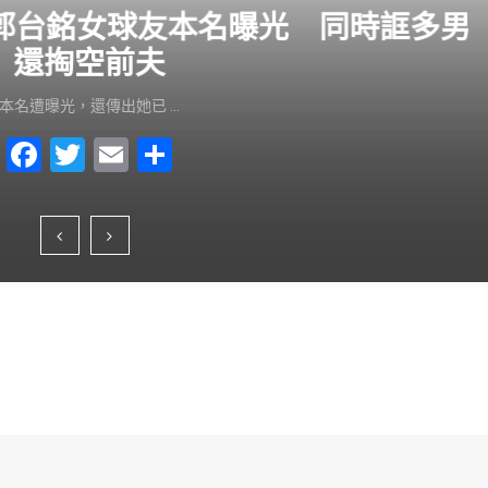
？郭台銘女球友本名曝光 同時誆多男
還掏空前夫
本名遭曝光，還傳出她已 …
F
T
E
S
a
wi
m
h
c
tt
ai
ar
e
er
l
e
b
o
o
k