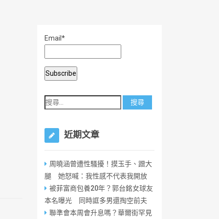
Email*
近期文章
周曉涵曾遭性騷擾！摸玉手、蹭大
腿 她怒喊：我性感不代表我開放
被菲富商包養20年？郭台銘女球友
本名曝光 同時誆多男還掏空前夫
聯準會本周會升息嗎？華爾街罕見