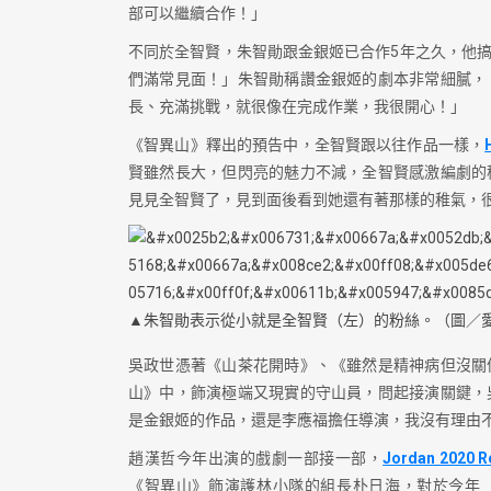
部可以繼續合作！」
不同於全智賢，朱智勛跟金銀姬已合作5年之久，他
們滿常見面！」朱智勛稱讚金銀姬的劇本非常細膩，
長、充滿挑戰，就很像在完成作業，我很開心！」
《智異山》釋出的預告中，全智賢跟以往作品一樣，
賢雖然長大，但閃亮的魅力不減，全智賢感激編劇的
見見全智賢了，見到面後看到她還有著那樣的稚氣，
▲朱智勛表示從小就是全智賢（左）的粉絲。（圖／
吳政世憑著《山茶花開時》、《雖然是精神病但沒關
山》中，飾演極端又現實的守山員，問起接演關鍵，
是金銀姬的作品，還是李應福擔任導演，我沒有理由
趙漢哲今年出演的戲劇一部接一部，
Jordan 2020 R
《智異山》飾演護林小隊的組長朴日海，對於今年「