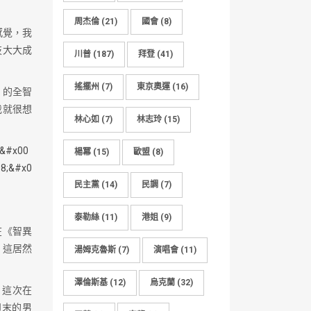
周杰倫
(21)
國會
(8)
感覺，我
技大大成
川普
(187)
拜登
(41)
搖擺州
(7)
東京奧運
(16)
》的全智
我就很想
林心如
(7)
林志玲
(15)
楊冪
(15)
歐盟
(8)
民主黨
(14)
民調
(7)
泰勒絲
(11)
港姐
(9)
在《智異
，這居然
湯姆克魯斯
(7)
演唱會
(11)
澤倫斯基
(12)
烏克蘭
(32)
；這次在
週末的男