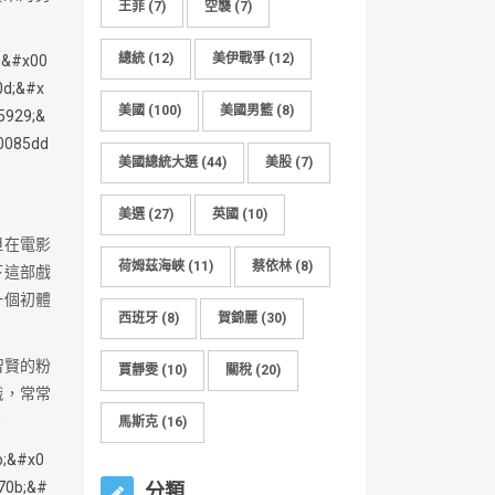
王菲
(7)
空襲
(7)
總統
(12)
美伊戰爭
(12)
美國
(100)
美國男籃
(8)
美國總統大選
(44)
美股
(7)
美選
(27)
英國
(10)
但在電影
荷姆茲海峽
(11)
蔡依林
(8)
下這部戲
一個初體
西班牙
(8)
賀錦麗
(30)
智賢的粉
賈靜雯
(10)
關稅
(20)
餓，常常
。
馬斯克
(16)
分類