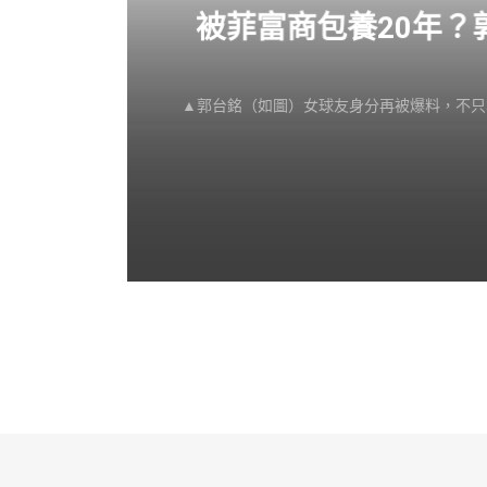
感不
被菲富商包養20年
▲郭台銘（如圖）女球友身分再被爆料，不只