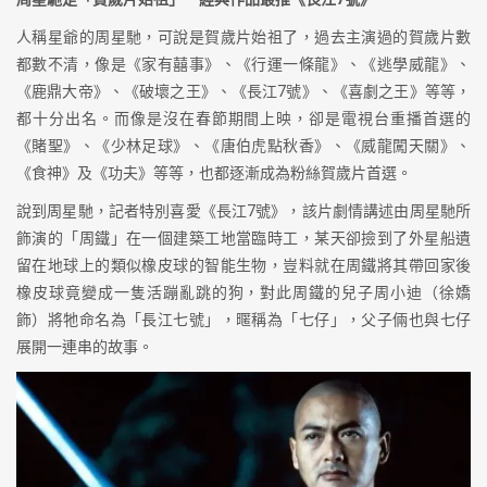
人稱星爺的周星馳，可說是賀歲片始祖了，過去主演過的賀歲片數
都數不清，像是《家有囍事》、《行運一條龍》、《逃學威龍》、
《鹿鼎大帝》、《破壞之王》、《長江7號》、《喜劇之王》等等，
都十分出名。而像是沒在春節期間上映，卻是電視台重播首選的
《賭聖》、《少林足球》、《唐伯虎點秋香》、《威龍闖天關》、
《食神》及《功夫》等等，也都逐漸成為粉絲賀歲片首選。
說到周星馳，記者特別喜愛《長江7號》，該片劇情講述由周星馳所
飾演的「周鐵」在一個建築工地當臨時工，某天卻撿到了外星船遺
留在地球上的類似橡皮球的智能生物，豈料就在周鐵將其帶回家後
橡皮球竟變成一隻活蹦亂跳的狗，對此周鐵的兒子周小迪（徐嬌
飾）將牠命名為「長江七號」，暱稱為「七仔」，父子倆也與七仔
展開一連串的故事。