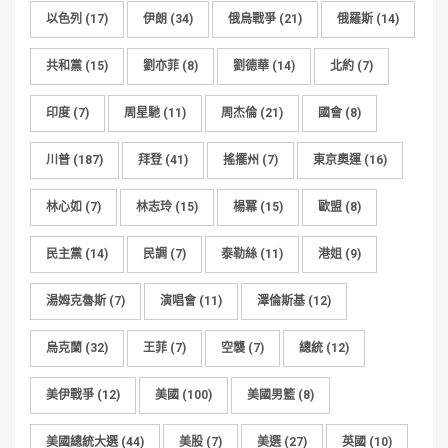
以色列
(17)
伊朗
(34)
俄烏戰爭
(21)
俄羅斯
(14)
共和黨
(15)
劉亦菲
(8)
劉德華
(14)
北約
(7)
印度
(7)
周星馳
(11)
周杰倫
(21)
國會
(8)
川普
(187)
拜登
(41)
搖擺州
(7)
東京奧運
(16)
林心如
(7)
林志玲
(15)
楊冪
(15)
歐盟
(8)
民主黨
(14)
民調
(7)
泰勒絲
(11)
港姐
(9)
湯姆克魯斯
(7)
演唱會
(11)
澤倫斯基
(12)
烏克蘭
(32)
王菲
(7)
空襲
(7)
總統
(12)
美伊戰爭
(12)
美國
(100)
美國男籃
(8)
美國總統大選
(44)
美股
(7)
美選
(27)
英國
(10)