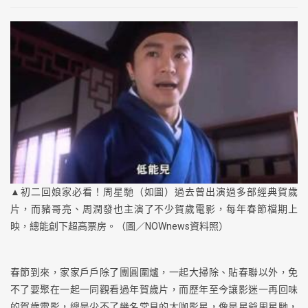
▲初二回娘家必看！周星馳（如圖）過去曾出演過多部經典賀歲
片，而豬哥亮、周潤發也主演了不少賀歲電影，每年春節檔期上
映，總能創下超高票房。（圖／NOWnews資料照）
春節到來，家家戶戶除了團圓圍爐，一起大掃除、貼春聯以外，免
不了要聚在一起一同觀看過年賀歲片，而歷年至今讓影迷一再回味
的賀歲電影，總是少不了幾名常見的大咖影星，像是星爺周星馳，