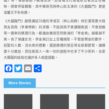
雄》等，每部都創下破億票房，記者每次打開電影台看到正在播
映，總會停留觀看，其中豬哥亮與林心如主演的《大囍臨門》更是
溫馨又不失有趣。
《大囍臨門》劇情講述32歲的李淑芬（林心如飾）終於要答應大陸
男友高飛（李東學飾）的求婚，不過高飛不會講閩南語、不會剝蝦
等一連串的媽寶行為，都讓由豬哥亮所飾演的「李金爽」越看越不
爽。為了保護女兒，李金爽訂出上百種規矩，不管是聘金的數字­­、
迎娶的人數、流水席的禮數，還是婚禮的禁忌等全部都要管，讓媒
婆十分尷尬，而在兩家人一來一往的過程中也多了不少笑料，全家
大團圓的結局也讓許多人相當感動。
F
T
E
S
a
wi
m
h
c
tt
ai
ar
More Stories
e
er
l
e
b
o