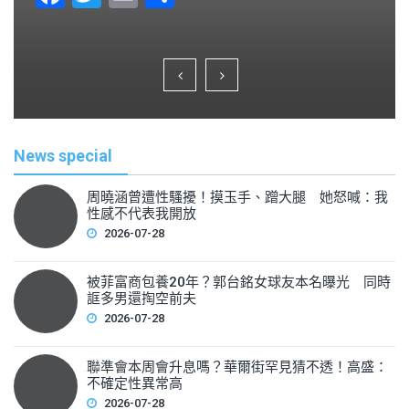
a
wi
m
h
c
tt
ai
ar
e
er
l
e
b
o
News special
o
k
周曉涵曾遭性騷擾！摸玉手、蹭大腿 她怒喊：我
性感不代表我開放
2026-07-28
被菲富商包養20年？郭台銘女球友本名曝光 同時
誆多男還掏空前夫
2026-07-28
聯準會本周會升息嗎？華爾街罕見猜不透！高盛：
不確定性異常高
2026-07-28