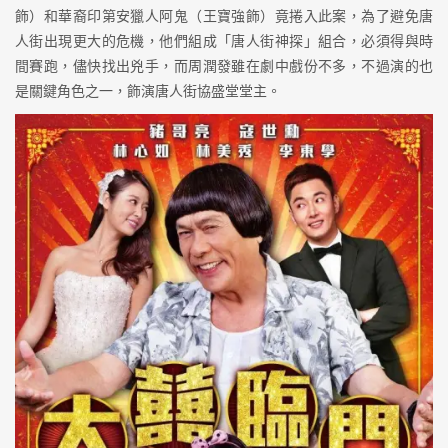
飾）和華裔印第安獵人阿鬼（王寶強飾）竟捲入此案，為了避免唐
人街出現更大的危機，他們組成「唐人街神探」組合，必須得與時
間賽跑，儘快找出兇手，而周潤發雖在劇中戲份不多，不過演的也
是關鍵角色之一，飾演唐人街協盛堂堂主。