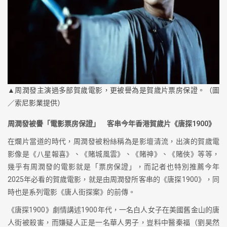
▲周潤發主演過多部賀歲電影，更被譽為是賀歲片票房保證。（圖
／索尼影業提供）
周潤發被譽「電影票房保證」 客串今年香港賀歲片《唐探1900》
在爛片當道的時代，周潤發被粉絲稱為是影壇清流，出演的賀歲電
影像是《八星報喜》、《賭城風雲》、《賭神》、《賭俠》等等，
幾乎有周潤發的電影就是「票房保證」，而記者也特別推薦今年
2025年必看的賀歲電影，就是由周潤發所客串的《唐探1900》，同
時也是系列電影《唐人街探案》的前傳。
《唐探1900》劇情講述1900年代，一名白人女子在美國舊金山的唐
人街被殺害，而嫌疑人正是一名華人男子，豈料中醫秦福（劉昊然