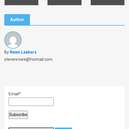
o
k
Author
By
News Leakers
stevenrowe@foxmail.com
Email*