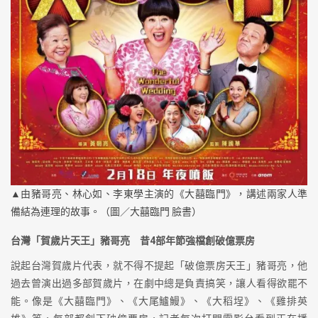
▲由豬哥亮、林心如、李東學主演的《大囍臨門》，講述兩家人準
備結為連理的故事。（圖／大囍臨門 臉書）
台灣「賀歲片天王」豬哥亮 昔4部年節強檔創破億票房
說起台灣賀歲片代表，就不得不提起「破億票房天王」豬哥亮，他
過去曾演出過多部賀歲片，在劇中總是負責搞笑，讓人看得欲罷不
能。像是《大囍臨門》、《大尾鱸鰻》、《大稻埕》、《雞排英