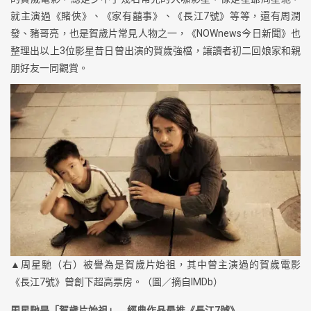
就主演過《賭俠》、《家有囍事》、《長江7號》等等，還有周潤
發、豬哥亮，也是賀歲片常見人物之一，《NOWnews今日新聞》也
整理出以上3位影星昔日曾出演的賀歲強檔，讓讀者初二回娘家和親
朋好友一同觀賞。
▲周星馳（右）被譽為是賀歲片始祖，其中曾主演過的賀歲電影
《長江7號》曾創下超高票房。（圖／摘自IMDb）
周星馳是「賀歲片始祖」 經典作品最推《長江7號》