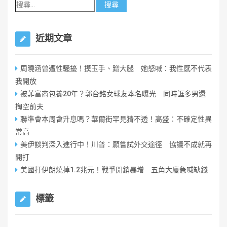
近期文章
周曉涵曾遭性騷擾！摸玉手、蹭大腿 她怒喊：我性感不代表
我開放
被菲富商包養20年？郭台銘女球友本名曝光 同時誆多男還
掏空前夫
聯準會本周會升息嗎？華爾街罕見猜不透！高盛：不確定性異
常高
美伊談判深入進行中！川普：願嘗試外交途徑 協議不成就再
開打
美國打伊朗燒掉1.2兆元！戰爭開銷暴增 五角大廈急喊缺錢
標籤