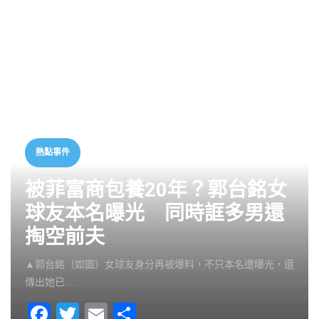
熱點事件
被菲富商包養20年？郭台銘女
球友本名曝光 同時誆多男還
掏空前夫
▲郭台銘（如圖）女球友身分再被爆料，不只本名遭曝光，還
傳出她已 …
F
T
E
S