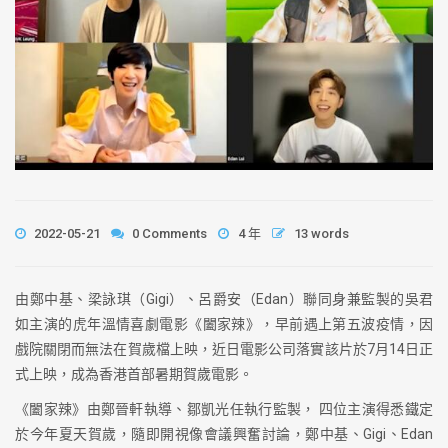
2022-05-21
0 Comments
4 年
13 words
由鄭中基、梁詠琪（Gigi）、呂爵安（Edan）聯同身兼監製的吳君
如主演的虎年溫情喜劇電影《闔家辣》，早前遇上第五波疫情，因
戲院關閉而無法在賀歲檔上映，近日電影公司落實該片於7月14日正
式上映，成為香港首部暑期賀歲電影。
《闔家辣》由鄭晉軒執導、鄒凱光任執行監製， 四位主演得悉鐵定
於今年夏天賀歲，隨即開視像會議興奮討論，鄭中基、Gigi、Edan