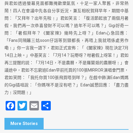
與君如透過螢幕見面都難掩歡樂氣氛，十足一家人聚舊，非常熱
鬧！四人在會議中先各自分享近況，兼互相祝賀拜早年，期間中基
問：「又拜年？出年先啦﹗」君如笑言：「復活節起放了兩個月暑
假，我們再一次恭喜發財不可以嗎？過年不可以嗎？」Gigi好奇一
問：「暑假拜年？《闔家辣》幾時先上呀？」Edan心急回應：
「Fans同隔籬三姑soon仔話等到頸都長，再唔上我就唔係處男作
嘞﹗」你一言我一語下，君如正式宣佈：「《闔家辣》現在決定7月
14日上映。」中基笑言：「7月14？玩嘢呀？咁暑假上呀笨！」君如
再三提醒的説：「7月14日，不是農曆，不是羅蘭姐的農曆呀﹗」會
議途中，君如不忘窮追Edan早前托買的100張MIRROR演唱會門票，
君如笑問：「我托你買100張飛買唔到咩？」在戲中飾演Edan媽媽
的Gigi插咀說：「你媽咪不是沒有吧？」Edan誠懇回應：「盡力盡
力﹗沒問題﹗」
F
T
E
S
a
wi
m
h
c
tt
ai
ar
More Stories