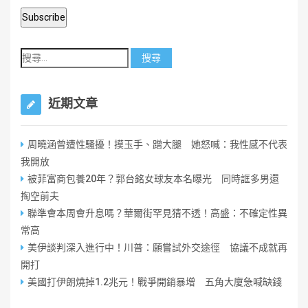
近期文章
周曉涵曾遭性騷擾！摸玉手、蹭大腿 她怒喊：我性感不代表
我開放
被菲富商包養20年？郭台銘女球友本名曝光 同時誆多男還
掏空前夫
聯準會本周會升息嗎？華爾街罕見猜不透！高盛：不確定性異
常高
美伊談判深入進行中！川普：願嘗試外交途徑 協議不成就再
開打
美國打伊朗燒掉1.2兆元！戰爭開銷暴增 五角大廈急喊缺錢