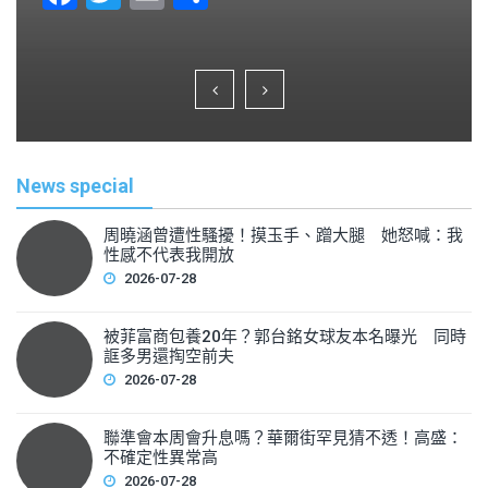
a
wi
m
h
c
tt
ai
ar
e
er
l
e
b
o
News special
o
k
周曉涵曾遭性騷擾！摸玉手、蹭大腿 她怒喊：我
性感不代表我開放
2026-07-28
被菲富商包養20年？郭台銘女球友本名曝光 同時
誆多男還掏空前夫
2026-07-28
聯準會本周會升息嗎？華爾街罕見猜不透！高盛：
不確定性異常高
2026-07-28