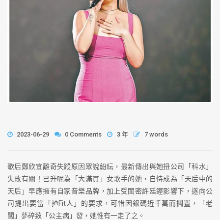
2023-06-29
0 Comments
3 年
7 words
歌后鄭欣宜離奇失蹤原因眾說紛紜，最新傳出與她扭公司「科水」
失敗有關！已升呢為「大滿貫」女歌手的她，自恃成為「天后中的
天后」早應擁有自家音樂品牌，加上受閨密許廷鏗影響下，遂向公
司提出要當「揸Fit人」的要求，可惜因銀碼近千萬而擱置，「老
闆」夢碎致「公主病」發，她惟有一走了之。