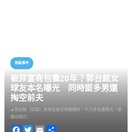
熱點事件
被菲富商包養20年？郭台銘女
球友本名曝光 同時誆多男還
掏空前夫
▲郭台銘（如圖）女球友身分再被爆料，不只本名遭曝光，還
傳出她已 …
F
T
E
S