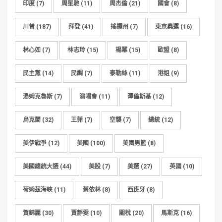
印度
(7)
周星馳
(11)
周杰倫
(21)
國會
(8)
川普
(187)
拜登
(41)
搖擺州
(7)
東京奧運
(16)
林心如
(7)
林志玲
(15)
楊冪
(15)
歐盟
(8)
民主黨
(14)
民調
(7)
泰勒絲
(11)
港姐
(9)
湯姆克魯斯
(7)
演唱會
(11)
澤倫斯基
(12)
烏克蘭
(32)
王菲
(7)
空襲
(7)
總統
(12)
美伊戰爭
(12)
美國
(100)
美國男籃
(8)
美國總統大選
(44)
美股
(7)
美選
(27)
英國
(10)
荷姆茲海峽
(11)
蔡依林
(8)
西班牙
(8)
賀錦麗
(30)
賈靜雯
(10)
關稅
(20)
馬斯克
(16)