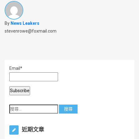
By
News Leakers
stevenrowe@foxmail.com
Email*
近期文章