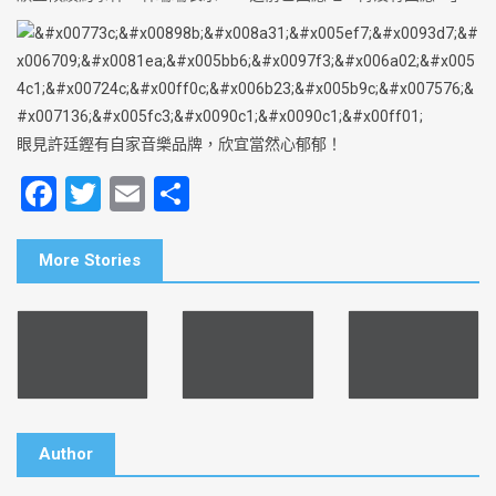
眼見許廷鏗有自家音樂品牌，欣宜當然心郁郁！
F
T
E
S
a
wi
m
h
c
tt
ai
ar
More Stories
e
er
l
e
b
o
o
k
Author