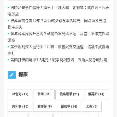
周曉涵曾遭性騷擾！摸玉手、蹭大腿 她怒喊：我性感不代表
我開放
被菲富商包養20年？郭台銘女球友本名曝光 同時誆多男還
掏空前夫
聯準會本周會升息嗎？華爾街罕見猜不透！高盛：不確定性異
常高
美伊談判深入進行中！川普：願嘗試外交途徑 協議不成就再
開打
美國打伊朗燒掉1.2兆元！戰爭開銷暴增 五角大廈急喊缺錢
標籤
以色列
(17)
伊朗
(34)
俄烏戰爭
(21)
俄羅斯
(14)
共和黨
(15)
劉亦菲
(8)
劉德華
(14)
北約
(7)