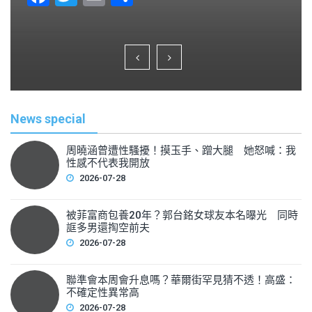
a
wi
m
h
c
tt
ai
ar
e
er
l
e
b
o
News special
o
k
周曉涵曾遭性騷擾！摸玉手、蹭大腿 她怒喊：我
性感不代表我開放
2026-07-28
被菲富商包養20年？郭台銘女球友本名曝光 同時
誆多男還掏空前夫
2026-07-28
聯準會本周會升息嗎？華爾街罕見猜不透！高盛：
不確定性異常高
2026-07-28