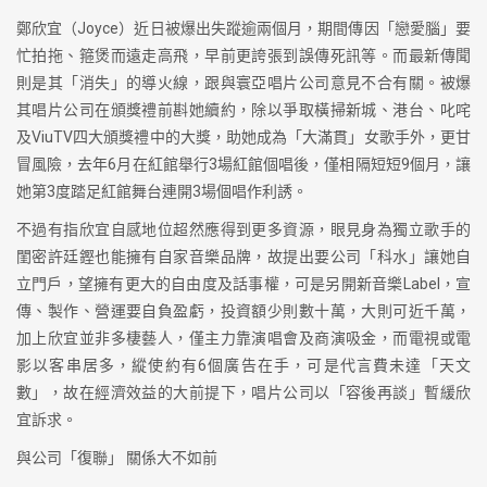
鄭欣宜（Joyce）近日被爆出失蹤逾兩個月，期間傳因「戀愛腦」要
忙拍拖、箍煲而遠走高飛，早前更誇張到誤傳死訊等。而最新傳聞
則是其「消失」的導火線，跟與寰亞唱片公司意見不合有關。被爆
其唱片公司在頒獎禮前斟她續約，除以爭取橫掃新城、港台、叱咤
及ViuTV四大頒獎禮中的大獎，助她成為「大滿貫」女歌手外，更甘
冒風險，去年6月在紅館舉行3場紅館個唱後，僅相隔短短9個月，讓
她第3度踏足紅館舞台連開3場個唱作利誘。
不過有指欣宜自感地位超然應得到更多資源，眼見身為獨立歌手的
閨密許廷鏗也能擁有自家音樂品牌，故提出要公司「科水」讓她自
立門戶，望擁有更大的自由度及話事權，可是另開新音樂Label，宣
傳、製作、營運要自負盈虧，投資額少則數十萬，大則可近千萬，
加上欣宜並非多棲藝人，僅主力靠演唱會及商演吸金，而電視或電
影以客串居多，縱使約有6個廣告在手，可是代言費未達「天文
數」，故在經濟效益的大前提下，唱片公司以「容後再談」暫緩欣
宜訴求。
與公司「復聯」 關係大不如前