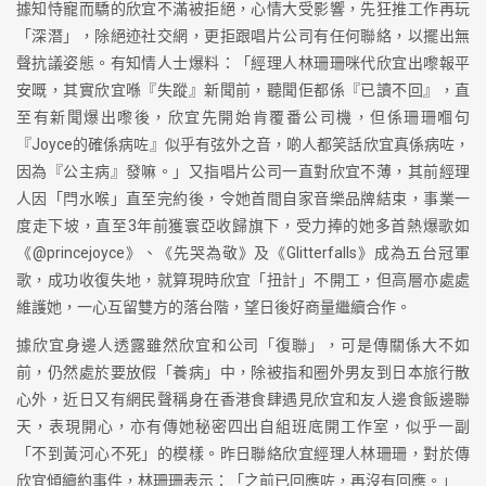
據知恃寵而驕的欣宜不滿被拒絕，心情大受影響，先狂推工作再玩
「深潛」，除絕迹社交網，更拒跟唱片公司有任何聯絡，以擺出無
聲抗議姿態。有知情人士爆料：「經理人林珊珊咪代欣宜出嚟報平
安嘅，其實欣宜喺『失蹤』新聞前，聽聞佢都係『已讀不回』，直
至有新聞爆出嚟後，欣宜先開始肯覆番公司機，但係珊珊嗰句
『Joyce的確係病咗』似乎有弦外之音，啲人都笑話欣宜真係病咗，
因為『公主病』發嘛。」又指唱片公司一直對欣宜不薄，其前經理
人因「閂水喉」直至完約後，令她首間自家音樂品牌結束，事業一
度走下坡，直至3年前獲寰亞收歸旗下，受力捧的她多首熱爆歌如
《@princejoyce》、《先哭為敬》及《Glitterfalls》成為五台冠軍
歌，成功收復失地，就算現時欣宜「扭計」不開工，但高層亦處處
維護她，一心互留雙方的落台階，望日後好商量繼續合作。
據欣宜身邊人透露雖然欣宜和公司「復聯」，可是傳關係大不如
前，仍然處於要放假「養病」中，除被指和圈外男友到日本旅行散
心外，近日又有網民聲稱身在香港食肆遇見欣宜和友人邊食飯邊聯
天，表現開心，亦有傳她秘密四出自組班底開工作室，似乎一副
「不到黃河心不死」的模樣。昨日聯絡欣宜經理人林珊珊，對於傳
欣宜傾續約事件，林珊珊表示：「之前已回應咗，再沒有回應。」