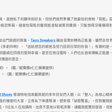
演員，是她私下的夥伴和好友，但他們居然準備了她最怕的食物「筍乾」
終極恐怖箱，極害怕筍乾的戴佩妮差點被熏到暈厥，只能恨得牙癢癢得
法出門旅遊的現象，
Taos Sneakers
藉由音樂妙轉為正能量，雖然全世
《多虧你啊》，「送給想念的歌迷及努力回到日常的你我！」有趣的是
到圍繞在四周的愛與幸福。甚至在她沒電時，人們也反過來傳輸正能量
要傳達的意念。
》。（圖／妮樂佛x仁仁娛樂提供）
l Shoes
導演特地找來戴佩妮的多年好友們入鏡，以「整人」為核心精
逢的機會的大家，立馬私下串連導演，想來個「祕密驚喜」，但對戴佩
乾，5位友人在拍攝時，出奇不意地以筍乾夾擊，讓戴佩妮驚到發昏，但