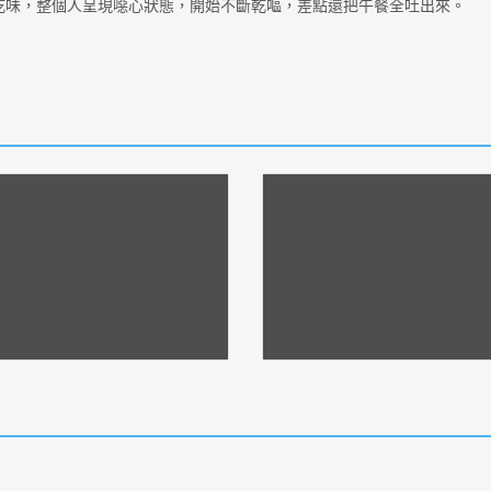
乾味，整個人呈現噁心狀態，開始不斷乾嘔，差點還把午餐全吐出來。