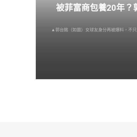
感不
被菲富商包養20年
▲郭台銘（如圖）女球友身分再被爆料，不只