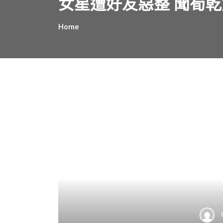
女星遭好友惡整 聞筍
Home