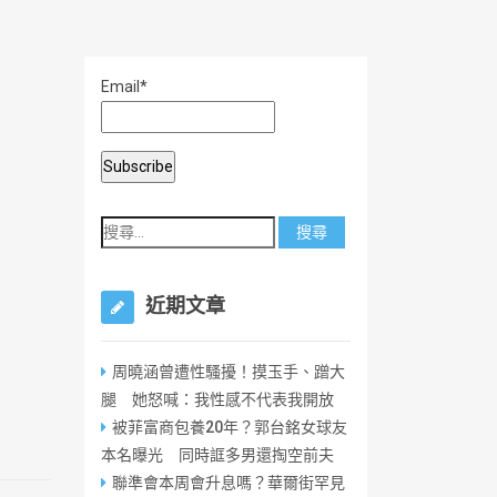
Email*
近期文章
周曉涵曾遭性騷擾！摸玉手、蹭大
腿 她怒喊：我性感不代表我開放
被菲富商包養20年？郭台銘女球友
本名曝光 同時誆多男還掏空前夫
聯準會本周會升息嗎？華爾街罕見