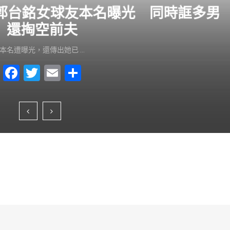
？郭台銘女球友本名曝光 同時誆多男
還掏空前夫
本名遭曝光，還傳出她已 …
F
T
E
S
a
wi
m
h
c
tt
ai
ar
e
er
l
e
b
o
o
k