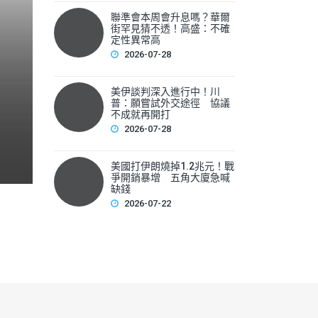
聯準會本周會升息嗎？華爾
聯準會本周會升息嗎？華爾
街罕見猜不透！高盛：不確
性
定性異常高
2026-07-28
▲美國聯準會本周將召開利率會議，新任主席華許（Kevin 
美伊談判深入進行中！川
F
普：願嘗試外交途徑 協議
不成就再開打
a
2026-07-28
c
e
美國打伊朗燒掉1.2兆元！戰
爭開銷暴增 五角大廈急喊
b
缺錢
2026-07-22
o
o
k