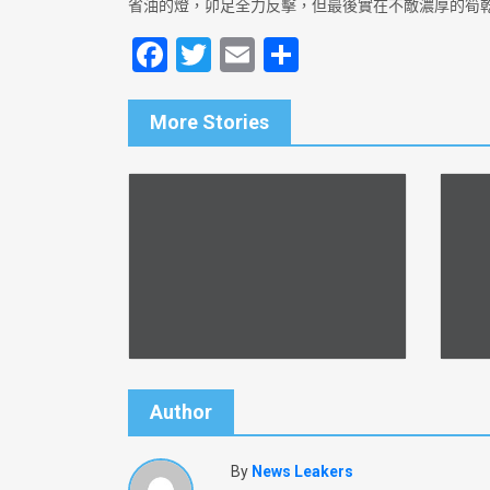
省油的燈，卯足全力反擊，但最後實在不敵濃厚的筍
F
T
E
S
a
wi
m
h
c
tt
ai
ar
More Stories
e
er
l
e
b
o
o
k
Author
By
News Leakers