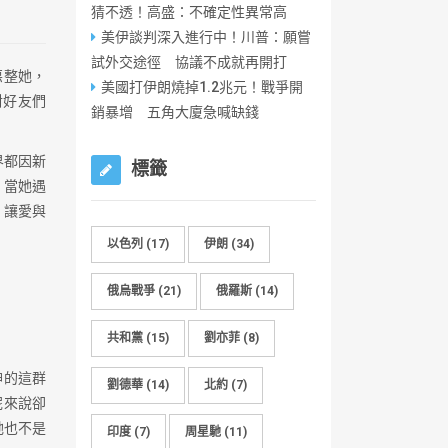
猜不透！高盛：不確定性異常高
美伊談判深入進行中！川普：願嘗
試外交途徑 協議不成就再開打
惡整她，
美國打伊朗燒掉1.2兆元！戰爭開
對好友們
銷暴增 五角大廈急喊缺錢
界都因新
標籤
，當她遇
，讓愛與
以色列
(17)
伊朗
(34)
俄烏戰爭
(21)
俄羅斯
(14)
共和黨
(15)
劉亦菲
(8)
神的這群
劉德華
(14)
北約
(7)
妮來說卻
她也不是
印度
(7)
周星馳
(11)