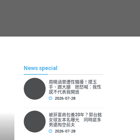
News special
周曉涵曾遭性騷擾！摸玉
手、蹭大腿 她怒喊：我性
感不代表我開放
2026-07-28
被菲富商包養20年？郭台銘
熱
女球友本名曝光 同時誆多
男還掏空前夫
2026-07-28
By
News Lea