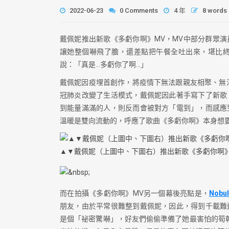
2022-06-23
0 Comments
4 年
8 words
戴佩妮推出新歌《多虧你啊》MV，MV中部分群眾
讓她整個嚇飛了膽，還差點把午餐全吐出來，堪比
說：「真是…多虧你了啊…」
戴佩妮因疫埋首創作，將疫情下無法跟親友相聚、無
冠肺炎改變了生活模式，戴佩妮因此著手寫下了新歌
到能量滿滿的人，則反而會被對方「電到」，而感應
溫暖是雙向流動的，呼應了歌曲《多虧你啊》本身想
▲▼戴佩妮（上圖中、下圖右）推出新歌《多虧你啊
而在拍攝《多虧你啊》MV另一個幕後亮點是，
Nobul
朋友，由於平常很難整到戴佩妮，因此，得到千載難
是個「祕密驚嚇」，好友們偷偷準備了她最害怕的筍