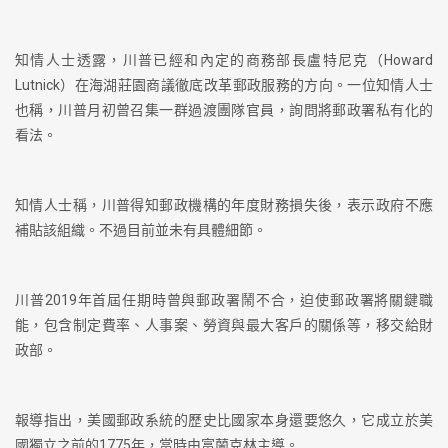
知情人士透露，川普已經和內定的商務部長盧特尼克（Howard
Lutnick）在海湖莊園商議徹底改革郵政服務的方向。一位知情人士
也稱，川普月初曾召集一群過渡團隊官員，詢問將郵政署私有化的
看法。
知情人士稱，川普得知郵政機構的年度財務損失後，表示政府不應
補貼該組織。不過目前並未有具體細節。
川普2019年首屆任期時曾與郵政署鬧不合，迫使郵政署將關鍵職
能，包含制定費率、人事案、勞資與最大客戶的關係等，移交給財
政部。
報導指出，美國郵政系統的歷史比國家本身還要悠久，它成立於美
國獨立之前的1775年，當時由富蘭克林主導。