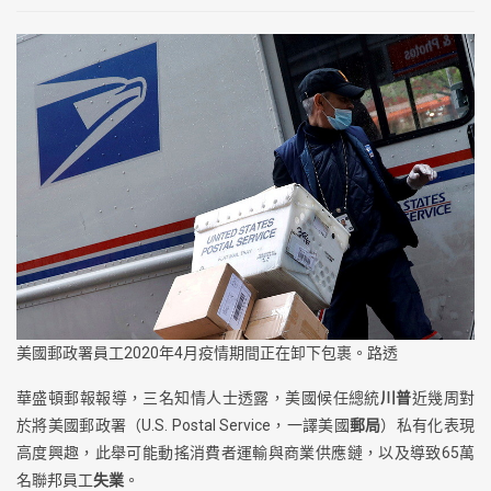
美國郵政署員工2020年4月疫情期間正在卸下包裹。路透
華盛頓郵報報導，三名知情人士透露，美國候任總統
川普
近幾周對
於將美國郵政署（U.S. Postal Service，一譯美國
郵局
）私有化表現
高度興趣，此舉可能動搖消費者運輸與商業供應鏈，以及導致65萬
名聯邦員工
失業
。