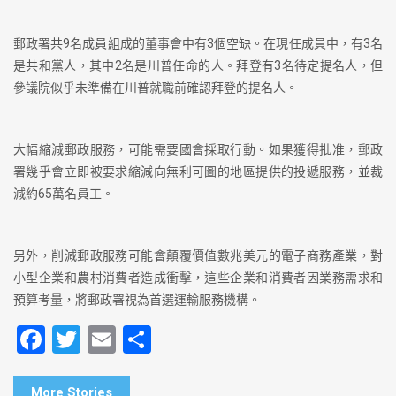
郵政署共9名成員組成的董事會中有3個空缺。在現任成員中，有3名
是共和黨人，其中2名是川普任命的人。拜登有3名待定提名人，但
參議院似乎未準備在川普就職前確認拜登的提名人。
大幅縮減郵政服務，可能需要國會採取行動。如果獲得批准，郵政
署幾乎會立即被要求縮減向無利可圖的地區提供的投遞服務，並裁
減約65萬名員工。
另外，削減郵政服務可能會顛覆價值數兆美元的電子商務產業，對
小型企業和農村消費者造成衝擊，這些企業和消費者因業務需求和
預算考量，將郵政署視為首選運輸服務機構。
F
T
E
S
a
wi
m
h
More Stories