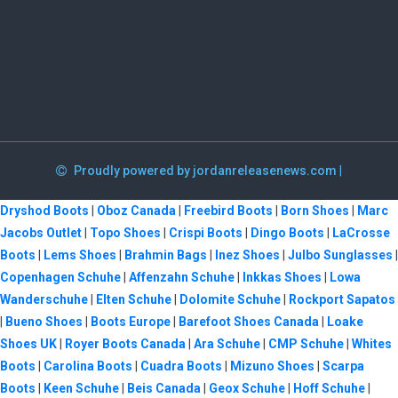
Proudly powered by jordanreleasenews.com
|
Dryshod Boots
|
Oboz Canada
|
Freebird Boots
|
Born Shoes
|
Marc
Jacobs Outlet
|
Topo Shoes
|
Crispi Boots
|
Dingo Boots
|
LaCrosse
Boots
|
Lems Shoes
|
Brahmin Bags
|
Inez Shoes
|
Julbo Sunglasses
|
Copenhagen Schuhe
|
Affenzahn Schuhe
|
Inkkas Shoes
|
Lowa
Wanderschuhe
|
Elten Schuhe
|
Dolomite Schuhe
|
Rockport Sapatos
|
Bueno Shoes
|
Boots Europe
|
Barefoot Shoes Canada
|
Loake
Shoes UK
|
Royer Boots Canada
|
Ara Schuhe
|
CMP Schuhe
|
Whites
Boots
|
Carolina Boots
|
Cuadra Boots
|
Mizuno Shoes
|
Scarpa
Boots
|
Keen Schuhe
|
Beis Canada
|
Geox Schuhe
|
Hoff Schuhe
|