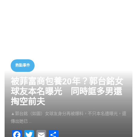
熱點事件
被菲富商包養20年？郭台銘女
球友本名曝光 同時誆多男還
掏空前夫
▲郭台銘（如圖）女球友身分再被爆料，不只本名遭曝光，還
傳出她已 …
F
T
E
S