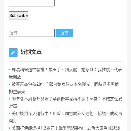
近期文章
周曉涵曾遭性騷擾！摸玉手、蹭大腿 她怒喊：我性感不代表
我開放
被菲富商包養20年？郭台銘女球友本名曝光 同時誆多男還
掏空前夫
聯準會本周會升息嗎？華爾街罕見猜不透！高盛：不確定性異
常高
美伊談判深入進行中！川普：願嘗試外交途徑 協議不成就再
開打
美國打伊朗燒掉1.2兆元！戰爭開銷暴增 五角大廈急喊缺錢