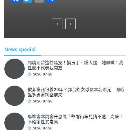
a
wi
m
h
c
tt
ai
ar
e
er
l
e
b
o
News special
o
k
周曉涵曾遭性騷擾！摸玉手、蹭大腿 她怒喊：我
性感不代表我開放
2026-07-28
被菲富商包養20年？郭台銘女球友本名曝光 同時
誆多男還掏空前夫
2026-07-28
聯準會本周會升息嗎？華爾街罕見猜不透！高盛：
不確定性異常高
2026-07-28