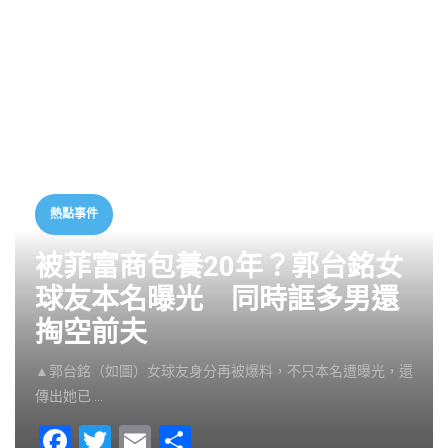
熱點事件
被菲富商包養20年？郭台銘女
球友本名曝光 同時誆多男還
掏空前夫
▲郭台銘（如圖）女球友身分再被爆料，不只本名遭曝光，還
傳出她已 …
F
T
E
S