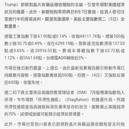
Trump）即將對晶片與藥品徵收關稅的言論，引發市場對美國經濟
狀況的擔憂。此外，新關稅稅率即將於8月7日實施，投資人密切注
意進行中的貿易談判，觀望氛圍濃厚，美股主要指數周二（5日）全
數盡墨。
道瓊工業指數下跌61.90點或0.14%，收報44111.74點。標普500指
數小挫30.75或0.49%，收在6299.19點。那斯達克指數滑落137.03
點或0.65%，收20916.55點。費城半導體指數下挫62.72點或
1.12%，收5561.69點。台積電ADR嚇挫近3%。
市場近幾日劇烈震盪。上週五，由於最新就業報告顯示勞動市場已
持續數月疲軟，道瓊指數重挫逾500點。但週一（4日）又強勁反彈
近600點，收復失地。
週二的下跌主要來自美國供應管理協會（ISM）7月服務業指數陷入
停滯，令市場對「停滯性通膨」（Stagflation）的擔憂升高。所謂
停滯性通膨是指高通膨與高失業率並存的狀況。服務業占美國經濟
約70%，該領域放緩可能預示經濟前景堪憂。
此外，市場也受到川普表示即將對晶片與藥品徵收關稅發言的拖