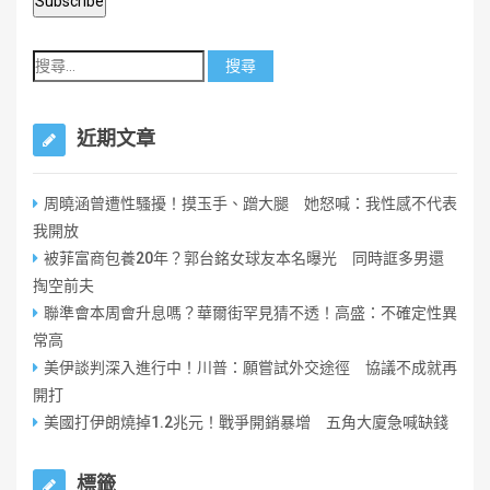
近期文章
周曉涵曾遭性騷擾！摸玉手、蹭大腿 她怒喊：我性感不代表
我開放
被菲富商包養20年？郭台銘女球友本名曝光 同時誆多男還
掏空前夫
聯準會本周會升息嗎？華爾街罕見猜不透！高盛：不確定性異
常高
美伊談判深入進行中！川普：願嘗試外交途徑 協議不成就再
開打
美國打伊朗燒掉1.2兆元！戰爭開銷暴增 五角大廈急喊缺錢
標籤