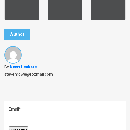
b
o
o
k
Author
By
News Leakers
stevenrowe@foxmail.com
Email*