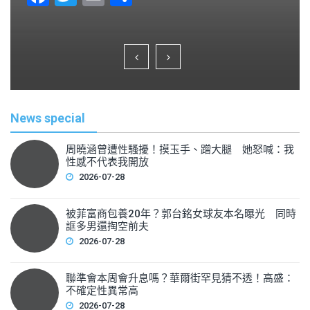
a
wi
m
h
c
tt
ai
ar
e
er
l
e
b
o
News special
o
k
周曉涵曾遭性騷擾！摸玉手、蹭大腿 她怒喊：我
性感不代表我開放
2026-07-28
被菲富商包養20年？郭台銘女球友本名曝光 同時
誆多男還掏空前夫
2026-07-28
聯準會本周會升息嗎？華爾街罕見猜不透！高盛：
不確定性異常高
2026-07-28