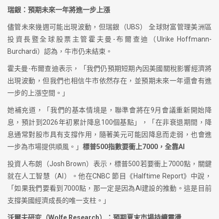
瑞銀：預期未來一年將進一步上漲
儘管未來幾週可能出現波動，但瑞銀（UBS） 全球財富管理美洲區
投資長暨全球股票主管霍夫曼-布爾查迪（Ulrike Hoffmann-
Burchardi）認為，牛市仍未結束。
霍夫曼-布爾查迪表示，「我們仍預期短期內因美國關稅影響經濟將
出現波動，但我們也相信牛市依然存在，並預期未來一年還會有進
一步的上漲空間。」
她補充道，「我們的基本情境是，聯準會將在9月會議重新開始降
息，預計到2026年初累計降息100個基點」，「在非衰退期間，降
息通常對股市具有支撐作用，隨著美元可能因降息而走弱，也會進
一步為市場提供順風。」
標普500指數要衝上7000，全靠AI
投資人布朗（Josh Brown）表示，標普500若要衝上7000點，關鍵
就在人工智慧（AI）。他在CNBC 節目《Halftime Report》中說，
「如果我們要看到7000點，那一定是因為AI建設的推動。這是目前
支撐美國經濟成長的唯一支柱。」
沃爾夫研究（Wolfe Research）：預期夏末市場持續震盪