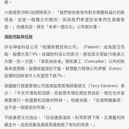
累。
川普接受CNBC訪問時表示，「我們很快會宣布對半導體與晶片的新
措施，這是一個獨立的類別，因為我們希望這些東西在美國製
造。」他補充說，將在「未來一週左右」公布新計畫。
個股亮點與低迷
矽谷神祕科技公司「帕蘭泰爾技術公司」（Palantir）成為當日亮
點，股價大漲7.9%。該國防科技公司表示，營收首次突破10億美元
大關。另一方面，「景氣金絲雀」開拓重工（Caterpillar）公布的財
報未達預期，股價收盤接近平盤。智慧動力管理公司伊頓（Eaton）
股價則因財測令人失望而下跌7%。
美國銀行資產管理公司首席股票策略師桑德文（Terry Sandven）表
示，「今天市場有些回調，但股票市場近期走勢良好，現在也許是
需要進行一些盤整和回撤的時候。」他補充稱，「估值明顯偏高，
這不是一個便宜的市場。」
不過桑德文也指出，「目前通膨溫和，利率即將下降，企業獲利持
續走升，這些因素為風險資產創造了有利的背景。」