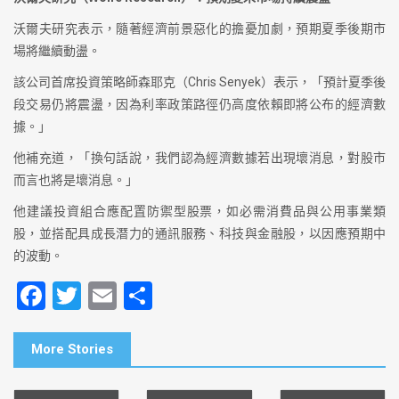
沃爾夫研究表示，隨著經濟前景惡化的擔憂加劇，預期夏季後期市
場將繼續動盪。
該公司首席投資策略師森耶克（Chris Senyek）表示，「預計夏季後
段交易仍將震盪，因為利率政策路徑仍高度依賴即將公布的經濟數
據。」
他補充道，「換句話說，我們認為經濟數據若出現壞消息，對股市
而言也將是壞消息。」
他建議投資組合應配置防禦型股票，如必需消費品與公用事業類
股，並搭配具成長潛力的通訊服務、科技與金融股，以因應預期中
的波動。
F
T
E
S
a
wi
m
h
c
tt
ai
ar
More Stories
e
er
l
e