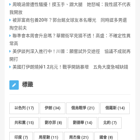
周曉涵曾遭性騷擾！摸玉手、蹭大腿 她怒喊：我性感不代表
我開放
被菲富商包養20年？郭台銘女球友本名曝光 同時誆多男還
掏空前夫
聯準會本周會升息嗎？華爾街罕見猜不透！高盛：不確定性異
常高
美伊談判深入進行中！川普：願嘗試外交途徑 協議不成就再
開打
美國打伊朗燒掉1.2兆元！戰爭開銷暴增 五角大廈急喊缺錢
標籤
以色列
(17)
伊朗
(34)
俄烏戰爭
(21)
俄羅斯
(14)
共和黨
(15)
劉亦菲
(8)
劉德華
(14)
北約
(7)
印度
(7)
周星馳
(11)
周杰倫
(21)
國會
(8)