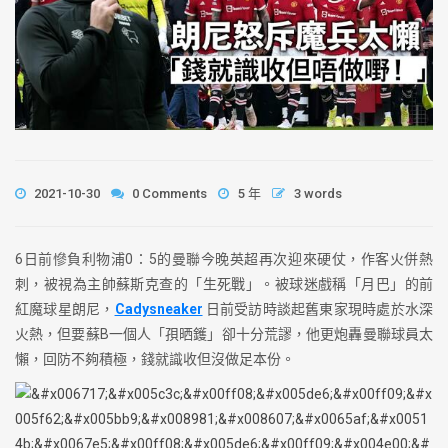
2021-10-30
0 Comments
5 年
3 words
6日前慘負利物浦0：5的曼聯今晚英超再次迎來硬仗，作客火併熱
刺，被視為主帥蘇斯克查的「生死戰」。被球迷戲稱「月巴」的前
紅魔球星朗尼，
Cadysneaker
日前受訪時談起舊東家現時處於水深
火熱，但要蘇B一個人「孭晒鑊」卻十分荒謬，他更炮轟曼聯球員太
懶，回防不夠積極，錢就識收但沒做足本份。