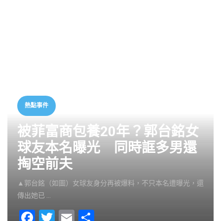
熱點事件
被菲富商包養20年？郭台銘女
球友本名曝光 同時誆多男還
掏空前夫
▲郭台銘（如圖）女球友身分再被爆料，不只本名遭曝光，還
傳出她已 …
F
T
E
S