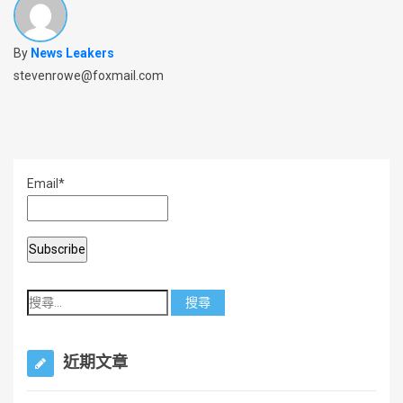
By
News Leakers
stevenrowe@foxmail.com
Email*
近期文章