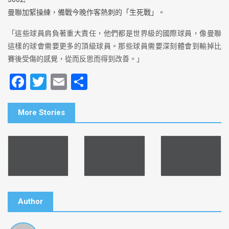
曼聯加緊操練，備戰今晚作客熱刺的「生死戰」。
「這些球員肩負著重大責任，他們都是世界級的國際球員，像曼聯
這樣的球會需要更多的頂級球員。那些球員需要深刻體會到輸掉比
賽後受傷的感覺，從而反思而得到改善。」
F
T
E
S
a
wi
m
h
c
tt
ai
ar
More Stories
e
er
l
e
b
o
o
k
Author