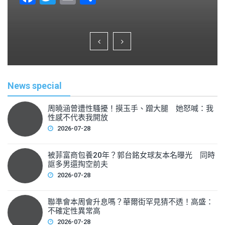
a
wi
m
h
c
tt
ai
ar
e
er
l
e
b
o
News special
o
k
周曉涵曾遭性騷擾！摸玉手、蹭大腿 她怒喊：我
性感不代表我開放
2026-07-28
被菲富商包養20年？郭台銘女球友本名曝光 同時
誆多男還掏空前夫
2026-07-28
聯準會本周會升息嗎？華爾街罕見猜不透！高盛：
不確定性異常高
2026-07-28