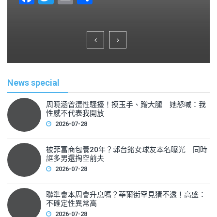
a
wi
m
h
c
tt
ai
ar
e
er
l
e
b
o
News special
o
k
周曉涵曾遭性騷擾！摸玉手、蹭大腿 她怒喊：我
性感不代表我開放
2026-07-28
被菲富商包養20年？郭台銘女球友本名曝光 同時
誆多男還掏空前夫
2026-07-28
聯準會本周會升息嗎？華爾街罕見猜不透！高盛：
不確定性異常高
2026-07-28