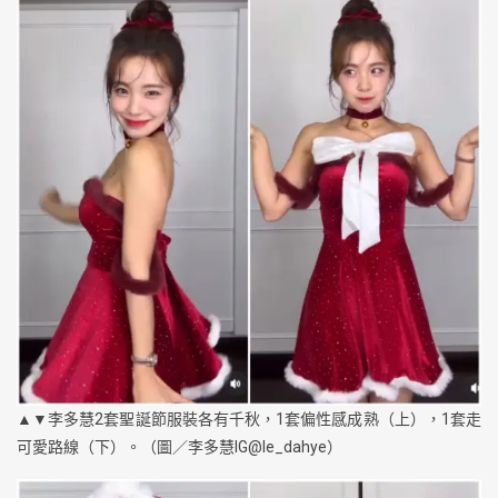
▲▼李多慧2套聖誕節服裝各有千秋，1套偏性感成熟（上），1套走
可愛路線（下）。（圖／李多慧IG@le_dahye）