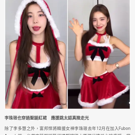
李珠珢也穿過聖誕紅裙 應援跳太認真險走光
除了李多慧之外，富邦悍將韓援女神李珠珢去年12月在加入Fubon