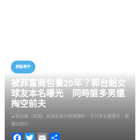
熱點事件
被菲富商包養20年？郭台銘女
球友本名曝光 同時誆多男還
掏空前夫
▲郭台銘（如圖）女球友身分再被爆料，不只本名遭曝光，還
傳出她已 …
F
T
E
S