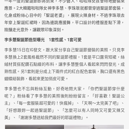
一年一度的聖誕節即將到來，不少藝人、啦啦隊女孩會特地變裝來
應景。2大韓籍啦啦隊女神李多慧、李珠珢就都曾穿過聖誕節套裝，
化身成粉絲心目中的「聖誕老婆」，展現火辣身材。不過李珠珢去
年穿上聖誕紅裙時，因為邊跳應援舞，平口設計的禮服差點下滑，
險釀走光意外，讓觀眾印象深刻。
李多慧聖誕節造型曝光 1套性感、1套可愛
李多慧15日在IG發文，跟大家分享自己聖誕節變裝的美照。只見李
多慧換上2套風格截然不同的聖誕節禮服，1套是平口露背短裙，絲
絨材質搭配鑽石點綴的布料，讓李多慧整個人看起來閃閃發光，成
熟性感。另1套則是分成上下兩件式的紅白配色套裝，胸口還有黑色
蝴蝶結裝飾，看起來更加俏皮可愛。
李多慧也不忘與粉絲互動，好奇地問大家，「你們聖誕節穿什麼
呢？」粉絲看了李多慧的美照後則紛紛留言，「好喜歡！聖誕公
主」、｢每一套服裝超可愛的！快瘋掉」、「天啊～太完美了吧」、
「好想跟妳一起過聖誕節」、「怎麼可以有人同時又可愛又辣又
美」、「謝謝多慧送給我們最好的耶誕禮物」。