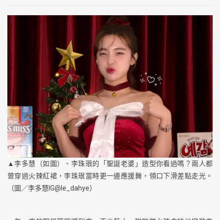
▲李多慧（如圖）、李珠珢的「聖誕老婆」造型你看過嗎？兩人都
曾穿過火辣紅裙，李珠珢當時更一邊應援舞，領口下滑差點走光。
（圖／李多慧IG@le_dahye）