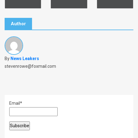
o
o
k
Author
By
News Leakers
stevenrowe@foxmail.com
Email*