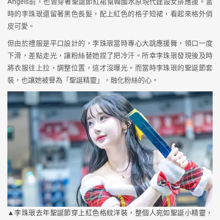
Angels前，也曾穿著聖誕節紅裙幫韓國水原現代建設女排應援。當
時的李珠珢還留著黑色長髮，配上紅色的格子短裙，看起來格外俏
皮可愛。
但由於禮服是平口設計的，李珠珢當時專心大跳應援舞，領口一度
下滑，差點走光，讓粉絲替她捏了把冷汗。所幸李珠珢發現後及時
將衣服往上拉，調整位置，這才沒曝光。而當時李珠珢的聖誕節套
裝，也讓她被譽為「聖誕精靈」，融化粉絲的心。
▲李珠珢去年聖誕節穿上紅色格紋洋裝，整個人宛如聖誕小精靈，