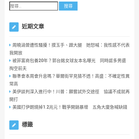
近期文章
周曉涵曾遭性騷擾！摸玉手、蹭大腿 她怒喊：我性感不代表
我開放
被菲富商包養20年？郭台銘女球友本名曝光 同時誆多男還
掏空前夫
聯準會本周會升息嗎？華爾街罕見猜不透！高盛：不確定性異
常高
美伊談判深入進行中！川普：願嘗試外交途徑 協議不成就再
開打
美國打伊朗燒掉1.2兆元！戰爭開銷暴增 五角大廈急喊缺錢
標籤