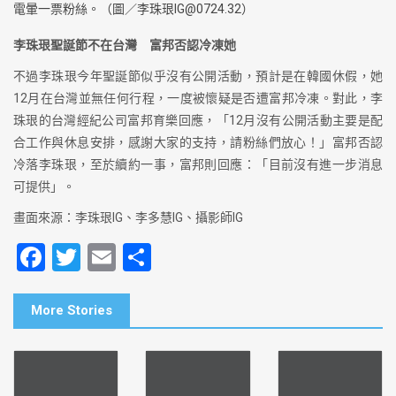
電暈一票粉絲。（圖／李珠珢
IG@0724.32
）
李珠珢聖誕節不在台灣 富邦否認冷凍她
不過李珠珢今年聖誕節似乎沒有公開活動，預計是在韓國休假，她
12月在台灣並無任何行程，一度被懷疑是否遭富邦冷凍。對此，李
珠珢的台灣經紀公司富邦育樂回應，「12月沒有公開活動主要是配
合工作與休息安排，感謝大家的支持，請粉絲們放心！」富邦否認
冷落李珠珢，至於續約一事，富邦則回應：「目前沒有進一步消息
可提供」。
畫面來源：李珠珢IG、李多慧IG、攝影師IG
F
T
E
S
a
wi
m
h
c
tt
ai
ar
More Stories
e
er
l
e
b