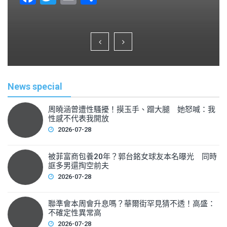
a
wi
m
h
c
tt
ai
ar
e
er
l
e
b
o
News special
o
k
周曉涵曾遭性騷擾！摸玉手、蹭大腿 她怒喊：我
性感不代表我開放
2026-07-28
被菲富商包養20年？郭台銘女球友本名曝光 同時
誆多男還掏空前夫
2026-07-28
聯準會本周會升息嗎？華爾街罕見猜不透！高盛：
不確定性異常高
2026-07-28