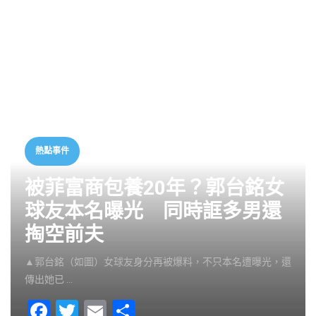
熱點事件
被菲富商包養20年？郭台銘女
球友本名曝光 同時誆多男還
掏空前夫
▲郭台銘（如圖）女球友身分再被爆料，不只本名遭曝光，還
傳出她已 …
F
T
E
S