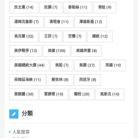
民主黨
(14)
民調
(7)
泰勒絲
(11)
港姐
(9)
湯姆克魯斯
(7)
演唱會
(11)
澤倫斯基
(12)
烏克蘭
(32)
王菲
(7)
空襲
(7)
總統
(12)
美伊戰爭
(12)
美國
(100)
美國男籃
(8)
美國總統大選
(44)
美股
(7)
美選
(27)
英國
(10)
荷姆茲海峽
(11)
蔡依林
(8)
西班牙
(8)
賀錦麗
(30)
賈靜雯
(10)
關稅
(20)
馬斯克
(16)
分類
人氣搜尋