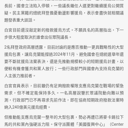
長前，國會立法陷入停頓，一些議長繼任人選更對繼續援烏公開質
疑。民主黨籍的總統拜登擔憂動盪影響援烏，表示會盡快就相關議
題發表重大談話。
白宮目前還沒敲定新的撥款援烏方式。不願具名的高層指出，下一
步很大程度取決於誰會出任眾院議長。
2名拜登政府高層透露，目前討論的是應否推動一更具戰略性的大型
援烏包裹，讓烏克蘭能撐過2024年11月、避免國會在總統選舉年還
要不斷就援烏法案表決，還是先推動規模較小的短期援烏計畫，以
便較有機會獲共和黨人放行；一些行政部門與國會內支持烏克蘭的
人主張力推前者。
白宮官員表示，目前雖仍有足夠撥款權限支應烏克蘭在戰場的緊急
需求，但不確定能保持多久。一名高層說鑒於眾議院動向難以預
測，行政部門已不再尋求先前作法，即在協商短期政府撥款法案時
納入240億美元援烏經費。
但推動能支應烏克蘭一整年的大型包裹，勢必再遭已將麥卡錫拉下
馬的共和黨內強硬派力阻。保守派團體「美國復興中心」（Center