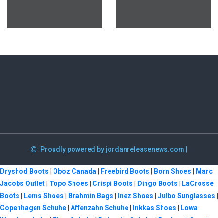
Proudly powered by jordanreleasenews.com
|
Dryshod Boots
|
Oboz Canada
|
Freebird Boots
|
Born Shoes
|
Marc
Jacobs Outlet
|
Topo Shoes
|
Crispi Boots
|
Dingo Boots
|
LaCrosse
Boots
|
Lems Shoes
|
Brahmin Bags
|
Inez Shoes
|
Julbo Sunglasses
|
Copenhagen Schuhe
|
Affenzahn Schuhe
|
Inkkas Shoes
|
Lowa