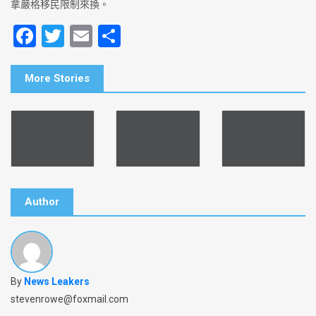
拿嚴格移民限制來換。
F
T
E
S
a
wi
m
h
c
tt
ai
ar
More Stories
e
er
l
e
b
o
o
k
Author
By
News Leakers
stevenrowe@foxmail.com