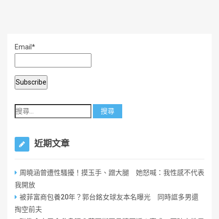
Email*
近期文章
周曉涵曾遭性騷擾！摸玉手、蹭大腿 她怒喊：我性感不代表
我開放
被菲富商包養20年？郭台銘女球友本名曝光 同時誆多男還
掏空前夫