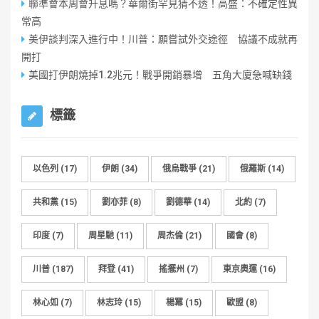
聯準會本周會升息嗎？華爾街罕見猜不透！高盛：不確定性異
常高
美伊談判深入進行中！川普：願嘗試外交途徑 協議不成就再
開打
美國打伊朗燒掉1.2兆元！戰爭開銷暴增 五角大廈急喊缺錢
標籤
以色列
(17)
伊朗
(34)
俄烏戰爭
(21)
俄羅斯
(14)
共和黨
(15)
劉亦菲
(8)
劉德華
(14)
北約
(7)
印度
(7)
周星馳
(11)
周杰倫
(21)
國會
(8)
川普
(187)
拜登
(41)
搖擺州
(7)
東京奧運
(16)
林心如
(7)
林志玲
(15)
楊冪
(15)
歐盟
(8)