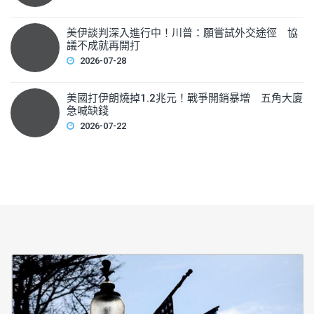
美伊談判深入進行中！川普：願嘗試外交途徑 協
議不成就再開打
2026-07-28
美國打伊朗燒掉1.2兆元！戰爭開銷暴增 五角大廈
急喊缺錢
2026-07-22