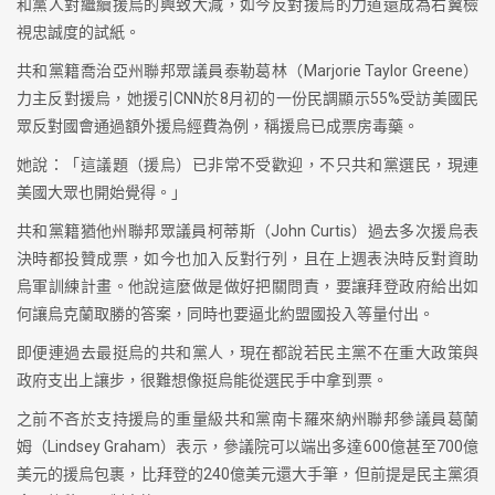
和黨人對繼續援烏的興致大減，如今反對援烏的力道還成為右翼檢
視忠誠度的試紙。
共和黨籍喬治亞州聯邦眾議員泰勒葛林（Marjorie Taylor Greene）
力主反對援烏，她援引CNN於8月初的一份民調顯示55%受訪美國民
眾反對國會通過額外援烏經費為例，稱援烏已成票房毒藥。
她說：「這議題（援烏）已非常不受歡迎，不只共和黨選民，現連
美國大眾也開始覺得。」
共和黨籍猶他州聯邦眾議員柯蒂斯（John Curtis）過去多次援烏表
決時都投贊成票，如今也加入反對行列，且在上週表決時反對資助
烏軍訓練計畫。他說這麼做是做好把關問責，要讓拜登政府給出如
何讓烏克蘭取勝的答案，同時也要逼北約盟國投入等量付出。
即便連過去最挺烏的共和黨人，現在都說若民主黨不在重大政策與
政府支出上讓步，很難想像挺烏能從選民手中拿到票。
之前不吝於支持援烏的重量級共和黨南卡羅來納州聯邦參議員葛蘭
姆（Lindsey Graham）表示，參議院可以端出多達600億甚至700億
美元的援烏包裹，比拜登的240億美元還大手筆，但前提是民主黨須