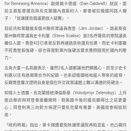
for Renewing America）副總裁卡德威（Dan Caldwell）就說，當
前主張監督援烏與烏克蘭國內貪腐的人，都會被扣俄國同路人帽
子，「這讓援烏倡議更啟人疑竇」。
目前共和黨籍俄亥俄州聯邦眾議員喬登（Jim Jordan）、路易斯安
那州聯邦眾議員史卡利塞（Steve Scalise）是2名呼聲高的眾院議長
繼任人選。喬登4日已表態反對再通過其他援烏包裹，而史卡利塞雖
不若喬登般強硬，卻也得面對黨內強硬派要求應把錢用於國內的壓
力。
五角大廈一名高層表示，雖然2名人選都讓他們頗擔心，但至少史卡
利塞以往有過兩黨合作的紀錄，也承認俄國咄咄逼人帶來的威脅，
反觀喬登屢次證明自身是個在外交政策議題上難以溝通的死硬派。
知情人士透露，烏克蘭總統澤倫斯基（Volodymyr Zelenskyy）上月
造訪華府與拜登會面離開時，對美國今後的援烏顯得比之前更憂
心；拜登則再三向對方保證只要烏克蘭有需要，美國就會相挺到
底。
「紐約時報」指出，麥卡錫遭罷免除讓眾議院再陷混亂，也凸顯共