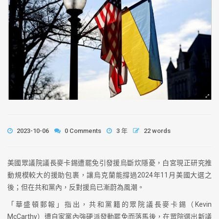
2023-10-06
0 Comments
3 年
22 words
美國眾議院議長麥卡錫遭罷免引發援烏斷炊隱憂，白宮現正研究推
動規模較大的援助包裹，讓烏克蘭能撐過2024年11月美國大選之
後；但在共和黨內，反對援烏已漸蔚為風潮。
「華盛頓郵報」指出，共和黨籍的眾院議長麥卡錫（Kevin
McCarthy）遭自家黨內強硬派發動罷免而落馬後，在眾院選出新議