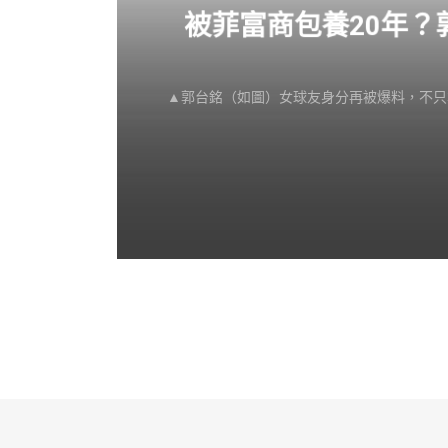
感不
被菲富商包養20年
▲郭台銘（如圖）女球友身分再被爆料，不只