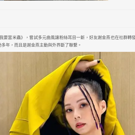
 我要當米蟲》，嘗試多元曲風讓粉絲耳目一新，好友謝金燕也在社群轉
動多年，而且是謝金燕主動與外界斷了聯繫。