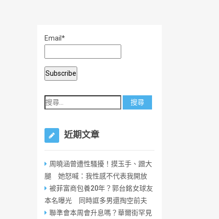
Email*
近期文章
周曉涵曾遭性騷擾！摸玉手、蹭大
腿 她怒喊：我性感不代表我開放
被菲富商包養20年？郭台銘女球友
本名曝光 同時誆多男還掏空前夫
聯準會本周會升息嗎？華爾街罕見