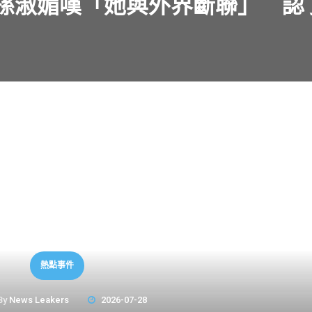
孫淑媚嘆「她與外界斷聯」 認
熱點事件
By
News Leakers
2026-07-28