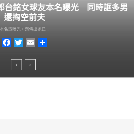
？郭台銘女球友本名曝光 同時誆多男
還掏空前夫
本名遭曝光，還傳出她已 …
F
T
E
S
a
wi
m
h
c
tt
ai
ar
e
er
l
e
b
o
o
k