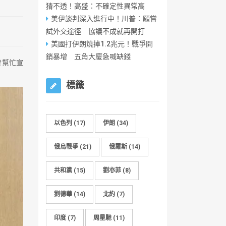
猜不透！高盛：不確定性異常高
美伊談判深入進行中！川普：願嘗
試外交途徑 協議不成就再開打
美國打伊朗燒掉1.2兆元！戰爭開
銷暴增 五角大廈急喊缺錢
發幫忙宣
標籤
以色列
(17)
伊朗
(34)
俄烏戰爭
(21)
俄羅斯
(14)
共和黨
(15)
劉亦菲
(8)
劉德華
(14)
北約
(7)
印度
(7)
周星馳
(11)