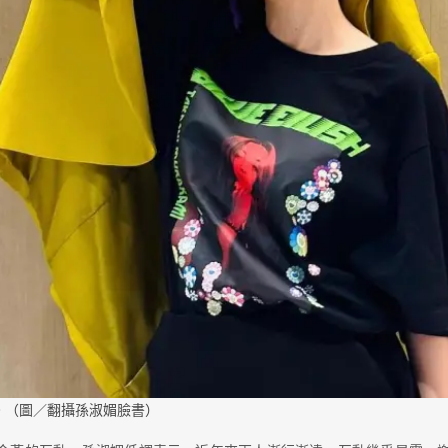
。（圖／翻攝孫淑媚臉書）