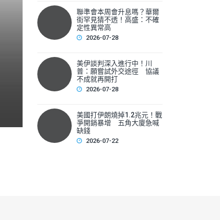
聯準會本周會升息嗎？華爾
聯準會本周會升息嗎？華爾
街罕見猜不透！高盛：不確
性
定性異常高
2026-07-28
▲美國聯準會本周將召開利率會議，新任主席華許（Kevin 
美伊談判深入進行中！川
F
普：願嘗試外交途徑 協議
不成就再開打
a
2026-07-28
c
e
美國打伊朗燒掉1.2兆元！戰
爭開銷暴增 五角大廈急喊
b
缺錢
2026-07-22
o
o
k