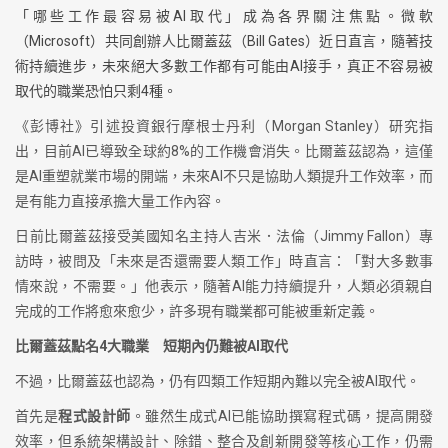
「哪些工作最容易被AI取代」成為各界關注焦點。微軟
（Microsoft）共同創辦人比爾蓋茲（Bill Gates）近日直言，隨著技
術持續進步，未來絕大多數工作都有可能由AI接手，真正不容易被
取代的職業恐怕只剩4種。
《彭博社》引述投資銀行摩根士丹利（Morgan Stanley）研究指
出，目前AI已導致全球約8%的工作機會消失。比爾蓋茲認為，這僅
是AI重塑就業市場的開端，未來AI不只是協助人類提升工作效率，而
是有能力直接承擔大量工作內容。
日前比爾蓋茲接受美國知名主持人吉米．法倫（Jimmy Fallon）專
訪時，被問及「未來是否還需要人類工作」時直言：「對大多數事
情來說，不需要。」他表示，隨著AI能力持續提升，人類必須親自
完成的工作將愈來愈少，許多現有職業都可能被重新定義。
比爾蓋茲點名4大職業 短期內仍難被AI取代
不過，比爾蓋茲也認為，仍有四類工作短期內難以完全被AI取代。
首先是
程式設計師
。雖然生成式AI已能協助撰寫程式碼，提高開發
效率，但系統架構設計、除錯、整合及創新開發等核心工作，仍需