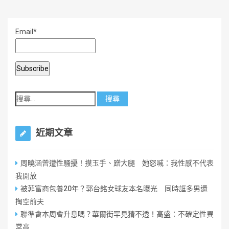
Email*
近期文章
周曉涵曾遭性騷擾！摸玉手、蹭大腿 她怒喊：我性感不代表
我開放
被菲富商包養20年？郭台銘女球友本名曝光 同時誆多男還
掏空前夫
聯準會本周會升息嗎？華爾街罕見猜不透！高盛：不確定性異
常高