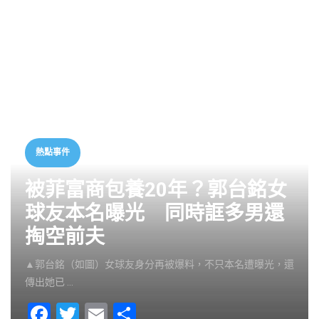
熱點事件
被菲富商包養20年？郭台銘女
球友本名曝光 同時誆多男還
掏空前夫
▲郭台銘（如圖）女球友身分再被爆料，不只本名遭曝光，還
傳出她已 …
F
T
E
S