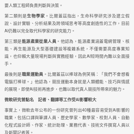
要人類工程師負責判斷與決策。
第二類則是
生物學家
。比爾蓋茲指出，生命科學研究涉及建立假
說、設計實驗、分析結果及跨領域思考等高度創造性的工作，目前
AI仍難以完全取代科學家的研究能力。
第三類是
能源產業從業人員
。他認為，能源產業涵蓋電網管理、核
能、再生能源及大型基礎建設等複雜系統，不僅需要高度專業知
識，也仰賴大量現場判斷與實務經驗，因此AI短時間內難以全面接
手。
最後則是
職業運動員
。比爾蓋茲以棒球為例笑稱：「我們不會想看
電腦打棒球。」他認為，競技運動本身就是人類體能、技巧與情感
的展現，即使AI技術再進步，也難以取代真人競技所帶來的魅力。
微軟研究曾點名 記者、翻譯等工作受AI影響較大
事實上，微軟去年公布的一份研究曾列出40種最容易受到AI影響的
職業，包括口譯與筆譯人員、歷史學家、數學家、校對人員、自動
化程式設計師、作家、統計助理、業務代表、技術文件撰寫人員以
及新聞記者等。