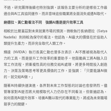
不過，研究團隊後續也特別強調，該報告主要分析的是哪些工作最
適合與AI工具協同運作，而非意味這些職業將全面消失或遭AI取代。
納德拉、黃仁勳看法不同 強調AI應是提升效率工具
相較於比爾蓋茲對未來就業市場的預測，微軟執行長納德拉（Satya
Nadella）則持較為保守的看法。他認為，AI最大的價值在於協助人
類提升生產力，而非完全取代人類工作。
輝達（NVIDIA）執行長黃仁勳也曾多次表示，AI不應被視為取代人
力的工具，而是提升工作效率的重要助手。他鼓勵員工將AI融入日
常工作流程，把重複性高的任務交給AI處理，將更多時間投入創造
力、決策及策略思考等更具價值的工作，並強調：「只要能讓AI做
的，就交給AI做。」
隨著AI持續快速演進，各界對未來工作型態的討論也愈發熱烈。儘
管專家對AI是否將大規模取代人力仍存在不同看法，但普遍認為，
如何善用AI提升效率、培養AI難以取代的專業能力，將成為未來職場
競爭力的關鍵。