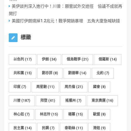
美伊談判深入進行中！川普：願嘗試外交途徑 協議不成就再
開打
美國打伊朗燒掉1.2兆元！戰爭開銷暴增 五角大廈急喊缺錢
標籤
以色列
(17)
伊朗
(34)
俄烏戰爭
(21)
俄羅斯
(14)
共和黨
(15)
劉亦菲
(8)
劉德華
(14)
北約
(7)
印度
(7)
周星馳
(11)
周杰倫
(21)
國會
(8)
川普
(187)
拜登
(41)
搖擺州
(7)
東京奧運
(16)
林心如
(7)
林志玲
(15)
楊冪
(15)
歐盟
(8)
民主黨
(14)
民調
(7)
泰勒絲
(11)
港姐
(9)