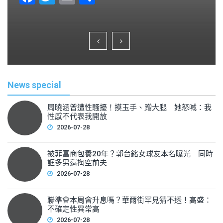
a
wi
m
h
c
tt
ai
ar
e
er
l
e
b
o
News special
o
k
周曉涵曾遭性騷擾！摸玉手、蹭大腿 她怒喊：我
性感不代表我開放
2026-07-28
被菲富商包養20年？郭台銘女球友本名曝光 同時
誆多男還掏空前夫
2026-07-28
聯準會本周會升息嗎？華爾街罕見猜不透！高盛：
不確定性異常高
2026-07-28