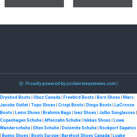
Proudly powered by jordanreleasenews.com
|
Dryshod Boots
|
Oboz Canada
|
Freebird Boots
|
Born Shoes
|
Marc
Jacobs Outlet
|
Topo Shoes
|
Crispi Boots
|
Dingo Boots
|
LaCrosse
Boots
|
Lems Shoes
|
Brahmin Bags
|
Inez Shoes
|
Julbo Sunglasses
|
Copenhagen Schuhe
|
Affenzahn Schuhe
|
Inkkas Shoes
|
Lowa
Wanderschuhe
|
Elten Schuhe
|
Dolomite Schuhe
|
Rockport Sapatos
|
Bueno Shoes
|
Boots Europe
|
Barefoot Shoes Canada
|
Loake