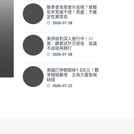
聯準會本周會升息嗎？華爾
聯準會本周會升息嗎？華爾
街罕見猜不透！高盛：不確
性
定性異常高
2026-07-28
▲美國聯準會本周將召開利率會議，新任主席華許（Kevin 
美伊談判深入進行中！川
F
普：願嘗試外交途徑 協議
不成就再開打
a
2026-07-28
c
e
美國打伊朗燒掉1.2兆元！戰
爭開銷暴增 五角大廈急喊
b
缺錢
2026-07-22
o
o
k