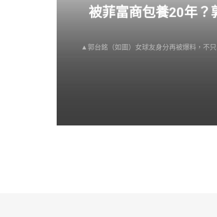
感不
被菲富商包養20年
▲郭台銘（如圖）女球友身分再被爆料，不只