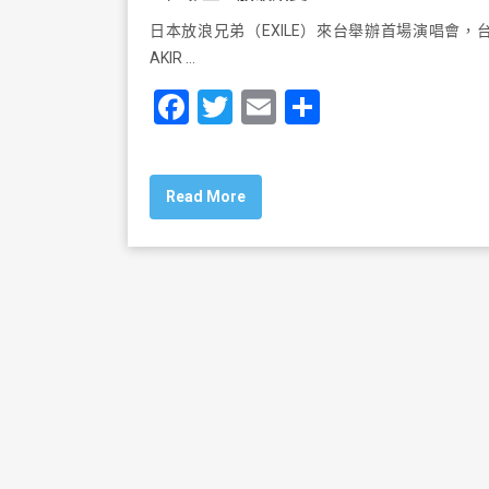
日本放浪兄弟（EXILE）來台舉辦首場演唱會，
AKIR …
F
T
E
S
a
wi
m
h
c
tt
ai
ar
Read More
e
er
l
e
b
o
o
k