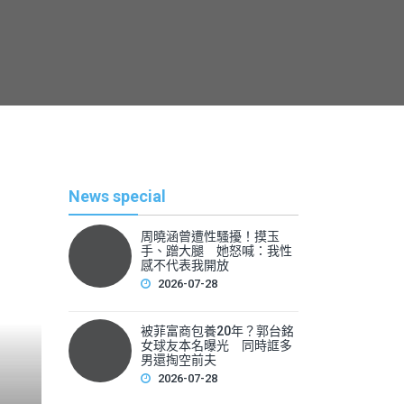
News special
周曉涵曾遭性騷擾！摸玉
手、蹭大腿 她怒喊：我性
感不代表我開放
2026-07-28
被菲富商包養20年？郭台銘
熱
女球友本名曝光 同時誆多
男還掏空前夫
2026-07-28
By
News Lea