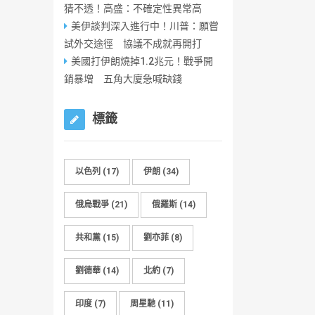
猜不透！高盛：不確定性異常高
美伊談判深入進行中！川普：願嘗
試外交途徑 協議不成就再開打
美國打伊朗燒掉1.2兆元！戰爭開
銷暴增 五角大廈急喊缺錢
標籤
以色列
(17)
伊朗
(34)
俄烏戰爭
(21)
俄羅斯
(14)
共和黨
(15)
劉亦菲
(8)
劉德華
(14)
北約
(7)
印度
(7)
周星馳
(11)