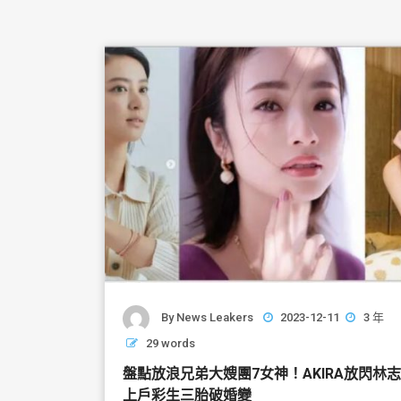
By
News Leakers
2023-12-11
3 年
29 words
盤點放浪兄弟大嫂團7女神！AKIRA放閃
上戶彩生三胎破婚變