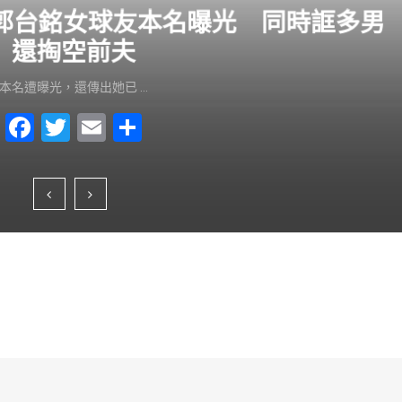
？郭台銘女球友本名曝光 同時誆多男
還掏空前夫
本名遭曝光，還傳出她已 …
F
T
E
S
a
wi
m
h
c
tt
ai
ar
e
er
l
e
b
o
o
k