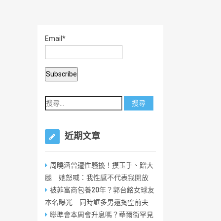
Email*
近期文章
周曉涵曾遭性騷擾！摸玉手、蹭大
腿 她怒喊：我性感不代表我開放
被菲富商包養20年？郭台銘女球友
本名曝光 同時誆多男還掏空前夫
聯準會本周會升息嗎？華爾街罕見