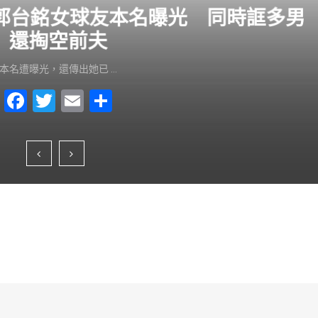
？郭台銘女球友本名曝光 同時誆多男
還掏空前夫
本名遭曝光，還傳出她已 …
F
T
E
S
a
wi
m
h
c
tt
ai
ar
e
er
l
e
b
o
o
k