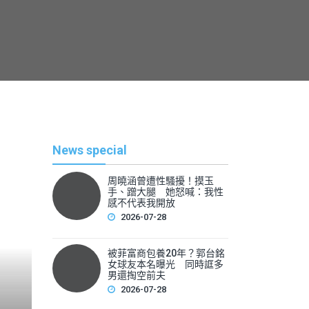
News special
周曉涵曾遭性騷擾！摸玉
手、蹭大腿 她怒喊：我性
感不代表我開放
2026-07-28
被菲富商包養20年？郭台銘
熱
女球友本名曝光 同時誆多
男還掏空前夫
2026-07-28
By
News Lea