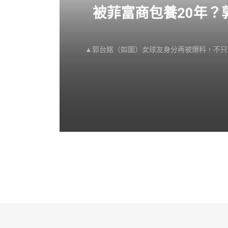
感不
被菲富商包養20年
▲郭台銘（如圖）女球友身分再被爆料，不只