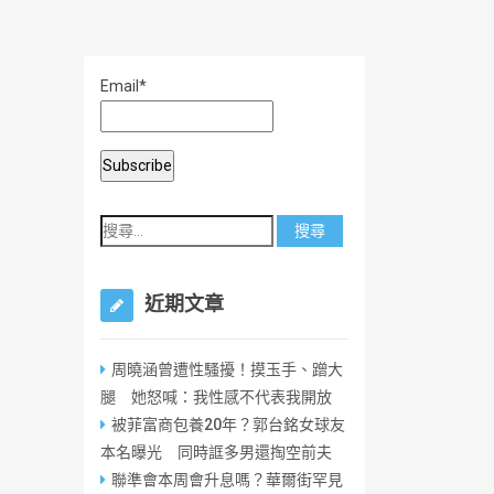
Email*
近期文章
周曉涵曾遭性騷擾！摸玉手、蹭大
腿 她怒喊：我性感不代表我開放
被菲富商包養20年？郭台銘女球友
本名曝光 同時誆多男還掏空前夫
聯準會本周會升息嗎？華爾街罕見