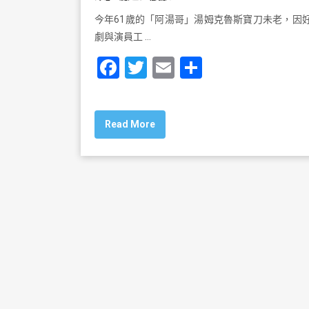
今年61歲的「阿湯哥」湯姆克魯斯寶刀未老，因
劇與演員工 …
F
T
E
S
a
wi
m
h
c
tt
ai
ar
Read More
e
er
l
e
b
o
o
k