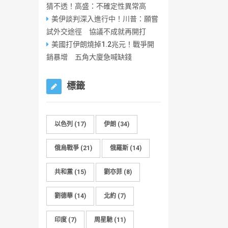
猜不透！高盛：不確定性異常高
美伊談判深入進行中！川普：願嘗
試外交途徑 協議不成就再開打
美國打伊朗燒掉1.2兆元！戰爭開
銷暴增 五角大廈急喊缺錢
標籤
以色列
(17)
伊朗
(34)
俄烏戰爭
(21)
俄羅斯
(14)
共和黨
(15)
劉亦菲
(8)
劉德華
(14)
北約
(7)
印度
(7)
周星馳
(11)