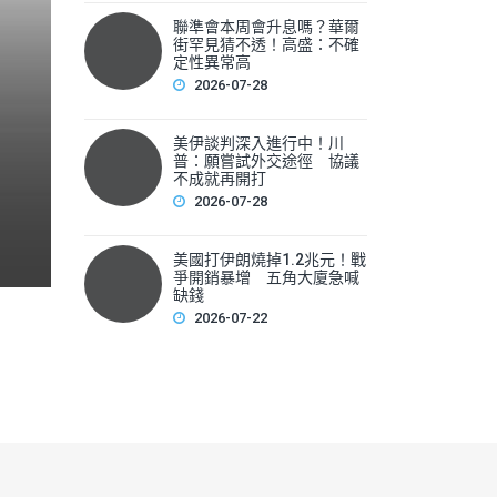
聯準會本周會升息嗎？華爾
聯準會本周會升息嗎？華爾
街罕見猜不透！高盛：不確
性
定性異常高
2026-07-28
▲美國聯準會本周將召開利率會議，新任主席華許（Kevin 
美伊談判深入進行中！川
F
普：願嘗試外交途徑 協議
不成就再開打
a
2026-07-28
c
e
美國打伊朗燒掉1.2兆元！戰
爭開銷暴增 五角大廈急喊
b
缺錢
2026-07-22
o
o
k