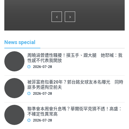
a
wi
m
h
c
tt
ai
ar
e
er
l
e
b
o
News special
o
k
周曉涵曾遭性騷擾！摸玉手、蹭大腿 她怒喊：我
性感不代表我開放
2026-07-28
被菲富商包養20年？郭台銘女球友本名曝光 同時
誆多男還掏空前夫
2026-07-28
聯準會本周會升息嗎？華爾街罕見猜不透！高盛：
不確定性異常高
2026-07-28