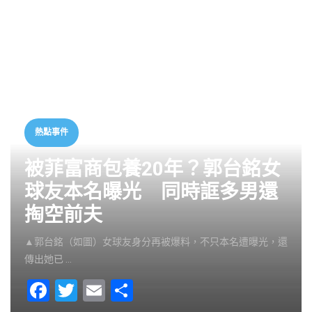
熱點事件
被菲富商包養20年？郭台銘女
球友本名曝光 同時誆多男還
掏空前夫
▲郭台銘（如圖）女球友身分再被爆料，不只本名遭曝光，還
傳出她已 …
F
T
E
S