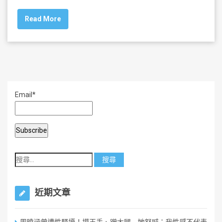
c
tt
ai
ar
Read More
e
er
l
e
b
o
o
k
Email*
近期文章