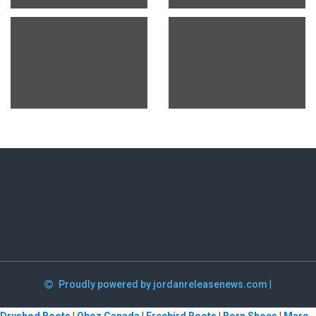
Proudly powered by jordanreleasenews.com
|
Dryshod Boots
|
Oboz Canada
|
Freebird Boots
|
Born Shoes
|
Marc