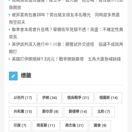
周曉涵曾遭性騷擾！摸玉手、蹭大腿 她怒喊：我性感不代表
我開放
被菲富商包養20年？郭台銘女球友本名曝光 同時誆多男還
掏空前夫
聯準會本周會升息嗎？華爾街罕見猜不透！高盛：不確定性異
常高
美伊談判深入進行中！川普：願嘗試外交途徑 協議不成就再
開打
美國打伊朗燒掉1.2兆元！戰爭開銷暴增 五角大廈急喊缺錢
標籤
以色列
(17)
伊朗
(34)
俄烏戰爭
(21)
俄羅斯
(14)
共和黨
(15)
劉亦菲
(8)
劉德華
(14)
北約
(7)
印度
(7)
周星馳
(11)
周杰倫
(21)
國會
(8)