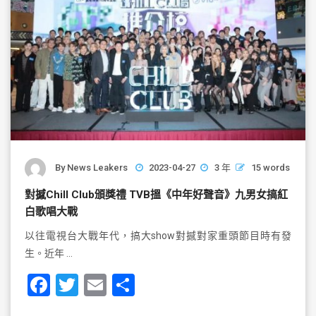
By
News Leakers
2023-04-27
3 年
15 words
對撼Chill Club頒獎禮 TVB搵《中年好聲音》九男女搞紅
白歌唱大戰
以往電視台大戰年代，搞大show對撼對家重頭節目時有發
生。近年 …
F
T
E
S
a
wi
m
h