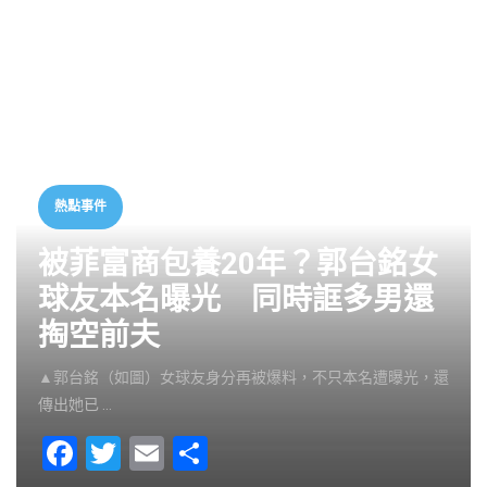
熱點事件
被菲富商包養20年？郭台銘女
球友本名曝光 同時誆多男還
掏空前夫
▲郭台銘（如圖）女球友身分再被爆料，不只本名遭曝光，還
傳出她已 …
F
T
E
S