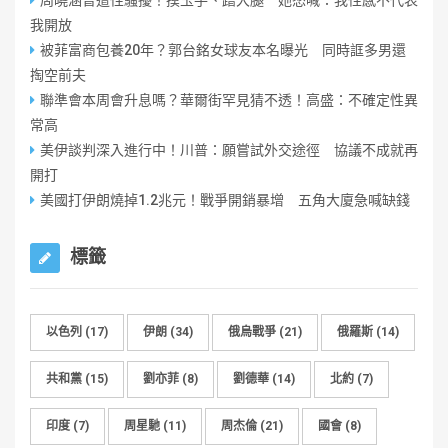
周曉涵曾遭性騷擾！摸玉手、蹭大腿 她怒喊：我性感不代表
我開放
被菲富商包養20年？郭台銘女球友本名曝光 同時誆多男還
掏空前夫
聯準會本周會升息嗎？華爾街罕見猜不透！高盛：不確定性異
常高
美伊談判深入進行中！川普：願嘗試外交途徑 協議不成就再
開打
美國打伊朗燒掉1.2兆元！戰爭開銷暴增 五角大廈急喊缺錢
標籤
以色列
(17)
伊朗
(34)
俄烏戰爭
(21)
俄羅斯
(14)
共和黨
(15)
劉亦菲
(8)
劉德華
(14)
北約
(7)
印度
(7)
周星馳
(11)
周杰倫
(21)
國會
(8)