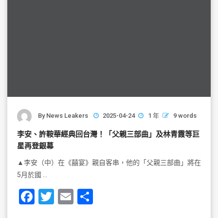
By
News Leakers
2025-04-24
1 年
9 words
李安、許鞍華經典回台灣！「父親三部曲」及林青霞等巨
星再登銀幕
▲李安（中）在《囍宴》親自客串，他的「父親三部曲」將在
5月於國 …
F
T
E
S
a
wi
m
h