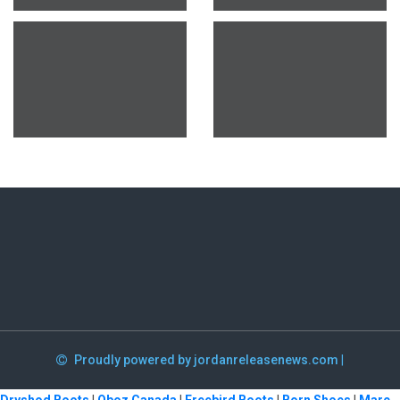
Proudly powered by jordanreleasenews.com
|
Dryshod Boots
|
Oboz Canada
|
Freebird Boots
|
Born Shoes
|
Marc