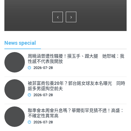
a
wi
m
h
c
tt
ai
ar
e
er
l
e
b
o
News special
o
k
周曉涵曾遭性騷擾！摸玉手、蹭大腿 她怒喊：我
性感不代表我開放
2026-07-28
被菲富商包養20年？郭台銘女球友本名曝光 同時
誆多男還掏空前夫
2026-07-28
聯準會本周會升息嗎？華爾街罕見猜不透！高盛：
不確定性異常高
2026-07-28