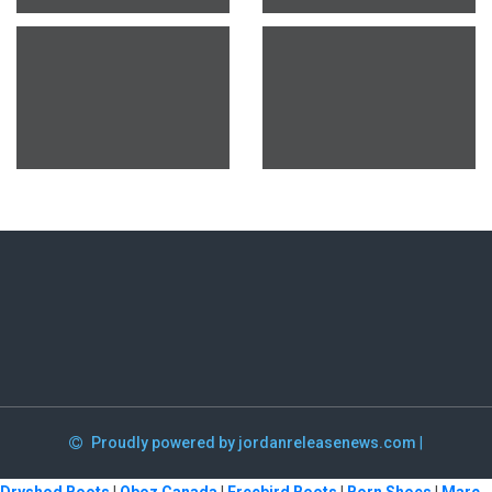
Proudly powered by jordanreleasenews.com
|
Dryshod Boots
|
Oboz Canada
|
Freebird Boots
|
Born Shoes
|
Marc