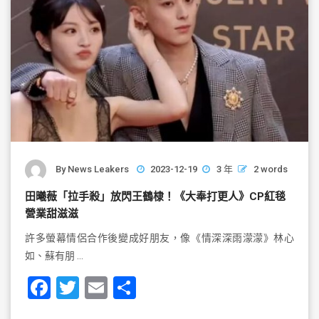
By
News Leakers
2023-12-19
3 年
2 words
田曦薇「拉手殺」放閃王鶴棣！《大奉打更人》CP紅毯
營業甜滋滋
許多螢幕情侶合作後變成好朋友，像《情深深雨濛濛》林心
如、蘇有朋 …
F
T
E
S
a
wi
m
h