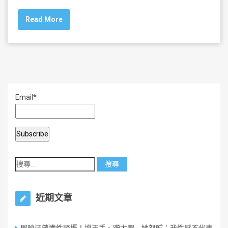
c
tt
ai
ar
Read More
e
er
l
e
b
o
o
k
Email*
近期文章