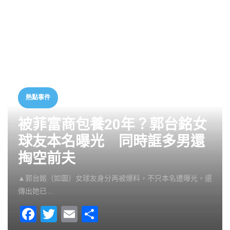
熱點事件
被菲富商包養20年？郭台銘女
球友本名曝光 同時誆多男還
掏空前夫
▲郭台銘（如圖）女球友身分再被爆料，不只本名遭曝光，還
傳出她已 …
F
T
E
S