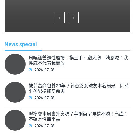
a
wi
m
h
c
tt
ai
ar
e
er
l
e
b
o
News special
o
k
周曉涵曾遭性騷擾！摸玉手、蹭大腿 她怒喊：我
性感不代表我開放
2026-07-28
被菲富商包養20年？郭台銘女球友本名曝光 同時
誆多男還掏空前夫
2026-07-28
聯準會本周會升息嗎？華爾街罕見猜不透！高盛：
不確定性異常高
2026-07-28