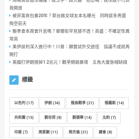
周曉涵曾遭性騷擾！摸玉手、蹭大腿 她怒喊：我性感不代表
我開放
被菲富商包養20年？郭台銘女球友本名曝光 同時誆多男還
掏空前夫
聯準會本周會升息嗎？華爾街罕見猜不透！高盛：不確定性異
常高
美伊談判深入進行中！川普：願嘗試外交途徑 協議不成就再
開打
美國打伊朗燒掉1.2兆元！戰爭開銷暴增 五角大廈急喊缺錢
標籤
以色列
(17)
伊朗
(34)
俄烏戰爭
(21)
俄羅斯
(14)
共和黨
(15)
劉亦菲
(8)
劉德華
(14)
北約
(7)
印度
(7)
周星馳
(11)
周杰倫
(21)
國會
(8)