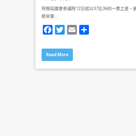
阿根廷國會參議院12日就以37比36的一票之差，
統米雷 …
F
T
E
S
a
wi
m
h
c
tt
ai
ar
Read More
e
er
l
e
b
o
o
k