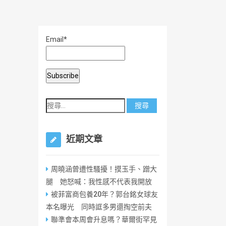
Email*
近期文章
周曉涵曾遭性騷擾！摸玉手、蹭大
腿 她怒喊：我性感不代表我開放
被菲富商包養20年？郭台銘女球友
本名曝光 同時誆多男還掏空前夫
聯準會本周會升息嗎？華爾街罕見