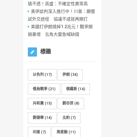
猜不透！高盛：不確定性異常高
美伊談判深入進行中！川普：願嘗
試外交途徑 協議不成就再開打
美國打伊朗燒掉1.2兆元！戰爭開
銷暴增 五角大廈急喊缺錢
標籤
以色列
(17)
伊朗
(34)
俄烏戰爭
(21)
俄羅斯
(14)
共和黨
(15)
劉亦菲
(8)
劉德華
(14)
北約
(7)
印度
(7)
周星馳
(11)