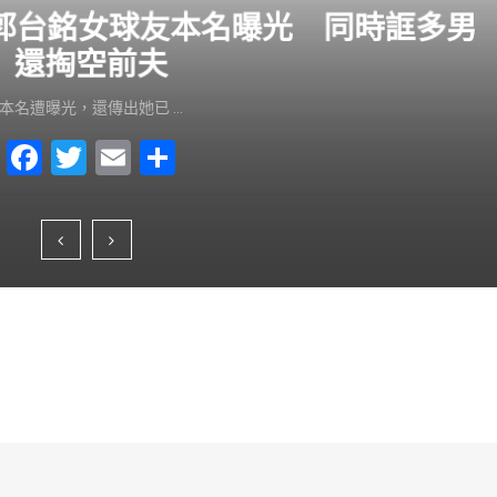
？郭台銘女球友本名曝光 同時誆多男
還掏空前夫
本名遭曝光，還傳出她已 …
F
T
E
S
a
wi
m
h
c
tt
ai
ar
e
er
l
e
b
o
o
k