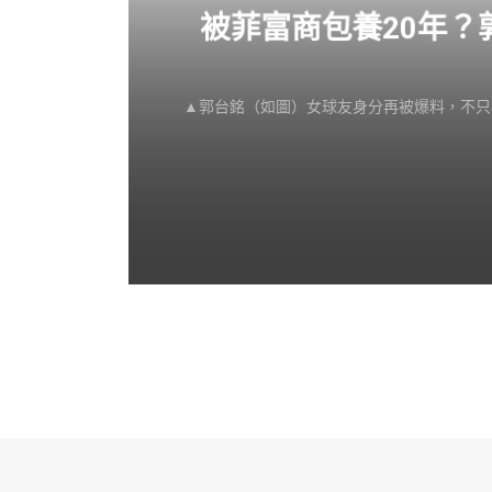
感不
被菲富商包養20年
▲郭台銘（如圖）女球友身分再被爆料，不只