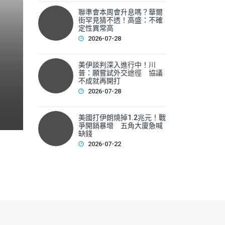
聯準會本周會升息嗎？華爾
聯準會本周會升息嗎？華爾
街罕見猜不透！高盛：不確
性
定性異常高
2026-07-28
▲美國聯準會本周將召開利率會議，新任主席華許（Kevin 
美伊談判深入進行中！川
F
普：願嘗試外交途徑 協議
不成就再開打
a
2026-07-28
c
e
美國打伊朗燒掉1.2兆元！戰
爭開銷暴增 五角大廈急喊
b
缺錢
2026-07-22
o
o
k