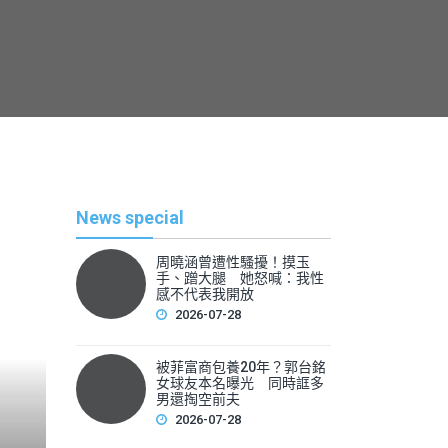
News special
周曉涵曾遭性騷擾！摸玉
手、蹭大腿 她怒喊：我性
感不代表我開放
2026-07-28
被菲富商包養20年？郭台銘
熱
女球友本名曝光 同時誆多
男還掏空前夫
2026-07-28
By
News Lea