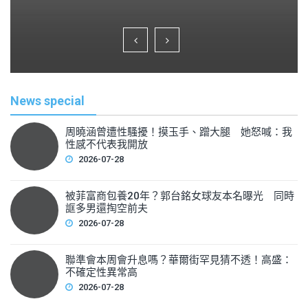
a
wi
m
h
c
tt
ai
ar
e
er
l
e
b
o
News special
o
k
周曉涵曾遭性騷擾！摸玉手、蹭大腿 她怒喊：我
性感不代表我開放
2026-07-28
被菲富商包養20年？郭台銘女球友本名曝光 同時
誆多男還掏空前夫
2026-07-28
聯準會本周會升息嗎？華爾街罕見猜不透！高盛：
不確定性異常高
2026-07-28