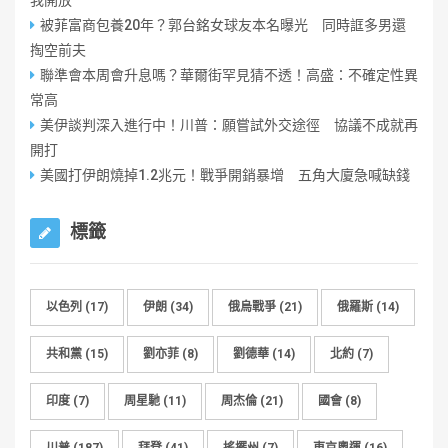
我開放
被菲富商包養20年？郭台銘女球友本名曝光 同時誆多男還
掏空前夫
聯準會本周會升息嗎？華爾街罕見猜不透！高盛：不確定性異
常高
美伊談判深入進行中！川普：願嘗試外交途徑 協議不成就再
開打
美國打伊朗燒掉1.2兆元！戰爭開銷暴增 五角大廈急喊缺錢
標籤
以色列
(17)
伊朗
(34)
俄烏戰爭
(21)
俄羅斯
(14)
共和黨
(15)
劉亦菲
(8)
劉德華
(14)
北約
(7)
印度
(7)
周星馳
(11)
周杰倫
(21)
國會
(8)