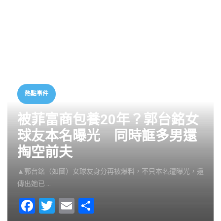
熱點事件
被菲富商包養20年？郭台銘女
球友本名曝光 同時誆多男還
掏空前夫
▲郭台銘（如圖）女球友身分再被爆料，不只本名遭曝光，還
傳出她已 …
F
T
E
S