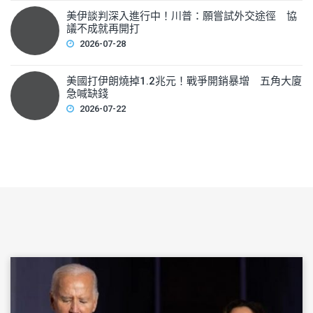
美伊談判深入進行中！川普：願嘗試外交途徑 協
議不成就再開打
2026-07-28
美國打伊朗燒掉1.2兆元！戰爭開銷暴增 五角大廈
急喊缺錢
2026-07-22