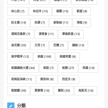
川普
(187)
拜登
(41)
搖擺州
(7)
東京奧運
(16)
林心如
(7)
林志玲
(15)
楊冪
(15)
歐盟
(8)
民主黨
(14)
民調
(7)
泰勒絲
(11)
港姐
(9)
湯姆克魯斯
(7)
演唱會
(11)
澤倫斯基
(12)
烏克蘭
(32)
王菲
(7)
空襲
(7)
總統
(12)
美伊戰爭
(12)
美國
(100)
美國男籃
(8)
美國總統大選
(44)
美股
(7)
美選
(27)
英國
(10)
荷姆茲海峽
(11)
蔡依林
(8)
西班牙
(8)
賀錦麗
(30)
賈靜雯
(10)
關稅
(20)
馬斯克
(16)
分類