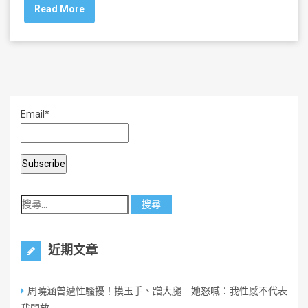
Read More
e
er
l
e
b
o
o
k
Email*
近期文章
周曉涵曾遭性騷擾！摸玉手、蹭大腿 她怒喊：我性感不代表