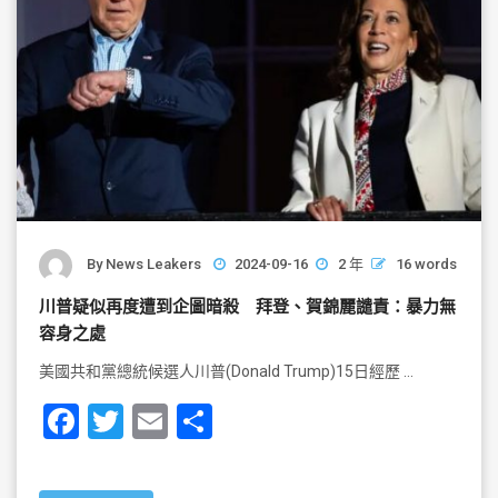
By
News Leakers
2024-09-16
2 年
16 words
川普疑似再度遭到企圖暗殺 拜登、賀錦麗譴責：暴力無
容身之處
美國共和黨總統候選人川普(Donald Trump)15日經歷 …
F
T
E
S
a
wi
m
h
c
tt
ai
ar