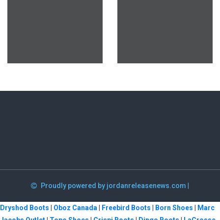
Proudly powered by jordanreleasenews.com
|
Dryshod Boots
|
Oboz Canada
|
Freebird Boots
|
Born Shoes
|
Marc
Jacobs Outlet
|
Topo Shoes
|
Crispi Boots
|
Dingo Boots
|
LaCrosse