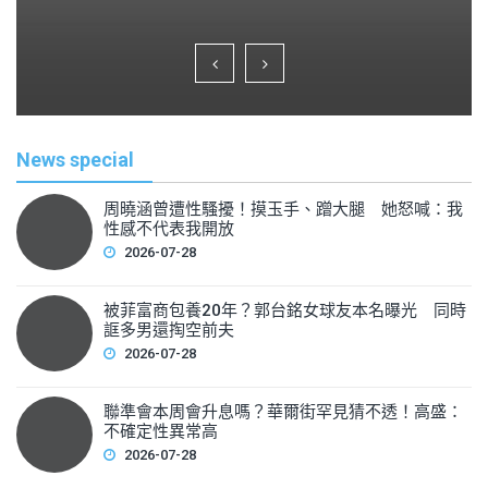
a
wi
m
h
c
tt
ai
ar
e
er
l
e
b
o
News special
o
k
周曉涵曾遭性騷擾！摸玉手、蹭大腿 她怒喊：我
性感不代表我開放
2026-07-28
被菲富商包養20年？郭台銘女球友本名曝光 同時
誆多男還掏空前夫
2026-07-28
聯準會本周會升息嗎？華爾街罕見猜不透！高盛：
不確定性異常高
2026-07-28