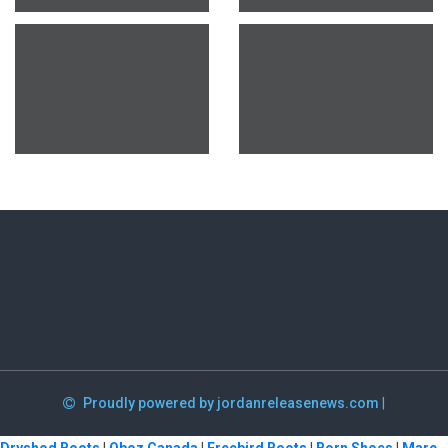
Proudly powered by jordanreleasenews.com
|
Dryshod Boots
|
Oboz Canada
|
Freebird Boots
|
Born Shoes
|
Marc