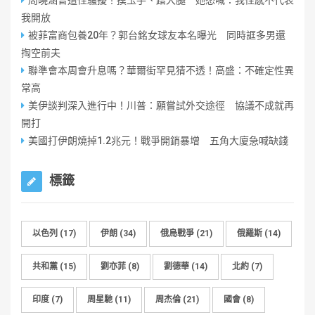
周曉涵曾遭性騷擾！摸玉手、蹭大腿 她怒喊：我性感不代表
我開放
被菲富商包養20年？郭台銘女球友本名曝光 同時誆多男還
掏空前夫
聯準會本周會升息嗎？華爾街罕見猜不透！高盛：不確定性異
常高
美伊談判深入進行中！川普：願嘗試外交途徑 協議不成就再
開打
美國打伊朗燒掉1.2兆元！戰爭開銷暴增 五角大廈急喊缺錢
標籤
以色列
(17)
伊朗
(34)
俄烏戰爭
(21)
俄羅斯
(14)
共和黨
(15)
劉亦菲
(8)
劉德華
(14)
北約
(7)
印度
(7)
周星馳
(11)
周杰倫
(21)
國會
(8)