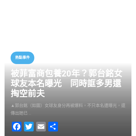
熱點事件
被菲富商包養20年？郭台銘女
球友本名曝光 同時誆多男還
掏空前夫
▲郭台銘（如圖）女球友身分再被爆料，不只本名遭曝光，還
傳出她已 …
F
T
E
S