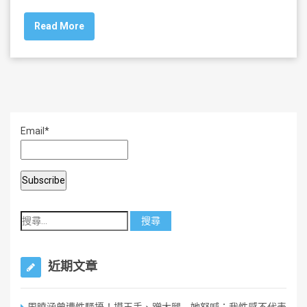
c
tt
ai
ar
Read More
e
er
l
e
b
o
o
k
Email*
近期文章