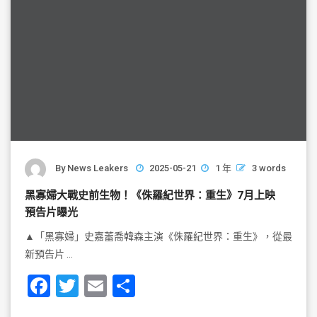
By
News Leakers
2025-05-21
1 年
3 words
黑寡婦大戰史前生物！《侏羅紀世界：重生》7月上映
預告片曝光
▲「黑寡婦」史嘉蕾喬韓森主演《侏羅紀世界：重生》，從最
新預告片 …
F
T
E
S
a
wi
m
h