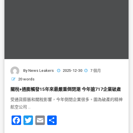
By
News Leakers
2025-12-30
7 個月
20 words
關稅+通膨觸發15年來最嚴重倒閉潮 今年逾717企業破產
受通貨膨脹和關稅影響，今年倒閉企業很多。圖為破產的精神
航空公司 …
F
T
E
S
a
wi
m
h