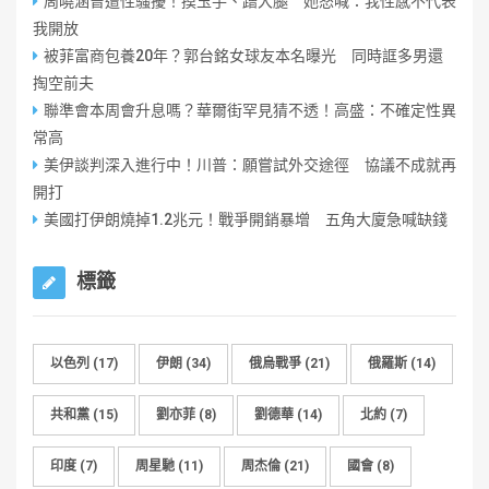
周曉涵曾遭性騷擾！摸玉手、蹭大腿 她怒喊：我性感不代表
我開放
被菲富商包養20年？郭台銘女球友本名曝光 同時誆多男還
掏空前夫
聯準會本周會升息嗎？華爾街罕見猜不透！高盛：不確定性異
常高
美伊談判深入進行中！川普：願嘗試外交途徑 協議不成就再
開打
美國打伊朗燒掉1.2兆元！戰爭開銷暴增 五角大廈急喊缺錢
標籤
以色列
(17)
伊朗
(34)
俄烏戰爭
(21)
俄羅斯
(14)
共和黨
(15)
劉亦菲
(8)
劉德華
(14)
北約
(7)
印度
(7)
周星馳
(11)
周杰倫
(21)
國會
(8)