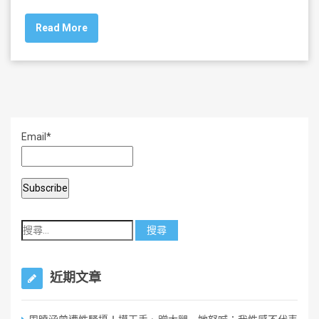
c
tt
ai
ar
Read More
e
er
l
e
b
o
o
k
Email*
近期文章