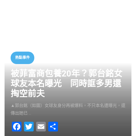
熱點事件
被菲富商包養20年？郭台銘女
球友本名曝光 同時誆多男還
掏空前夫
▲郭台銘（如圖）女球友身分再被爆料，不只本名遭曝光，還
傳出她已 …
F
T
E
S