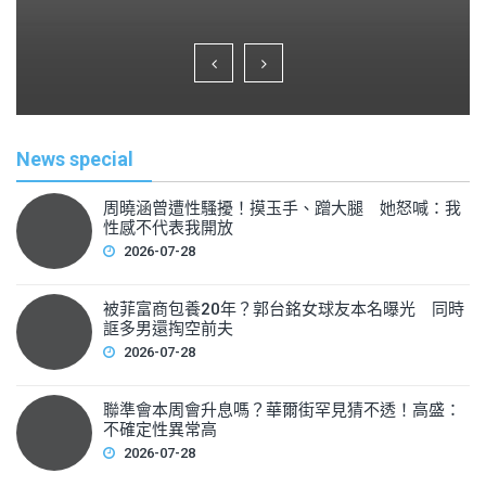
a
wi
m
h
c
tt
ai
ar
e
er
l
e
b
o
News special
o
k
周曉涵曾遭性騷擾！摸玉手、蹭大腿 她怒喊：我
性感不代表我開放
2026-07-28
被菲富商包養20年？郭台銘女球友本名曝光 同時
誆多男還掏空前夫
2026-07-28
聯準會本周會升息嗎？華爾街罕見猜不透！高盛：
不確定性異常高
2026-07-28