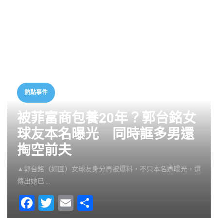
熱點事件
被菲富商包養20年？郭台銘女
球友本名曝光 同時誆多男還
掏空前夫
▲郭台銘（如圖）女球友身分再被爆料，不只本名遭曝光，還
傳出她已 …
F
T
E
S