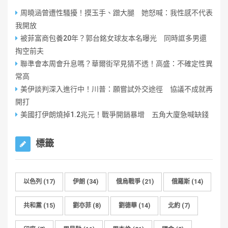
周曉涵曾遭性騷擾！摸玉手、蹭大腿 她怒喊：我性感不代表
我開放
被菲富商包養20年？郭台銘女球友本名曝光 同時誆多男還
掏空前夫
聯準會本周會升息嗎？華爾街罕見猜不透！高盛：不確定性異
常高
美伊談判深入進行中！川普：願嘗試外交途徑 協議不成就再
開打
美國打伊朗燒掉1.2兆元！戰爭開銷暴增 五角大廈急喊缺錢
標籤
以色列
(17)
伊朗
(34)
俄烏戰爭
(21)
俄羅斯
(14)
共和黨
(15)
劉亦菲
(8)
劉德華
(14)
北約
(7)