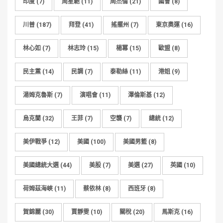
印度
(7)
周星馳
(11)
周杰倫
(21)
國會
(8)
川普
(187)
拜登
(41)
搖擺州
(7)
東京奧運
(16)
林心如
(7)
林志玲
(15)
楊冪
(15)
歐盟
(8)
民主黨
(14)
民調
(7)
泰勒絲
(11)
港姐
(9)
湯姆克魯斯
(7)
演唱會
(11)
澤倫斯基
(12)
烏克蘭
(32)
王菲
(7)
空襲
(7)
總統
(12)
美伊戰爭
(12)
美國
(100)
美國男籃
(8)
美國總統大選
(44)
美股
(7)
美選
(27)
英國
(10)
荷姆茲海峽
(11)
蔡依林
(8)
西班牙
(8)
賀錦麗
(30)
賈靜雯
(10)
關稅
(20)
馬斯克
(16)