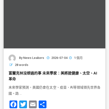
By
News Leakers
2026-07-04
1 個月
28 words
富蘭克林沒想過的事 未來學家：美將掀健康、太空、AI
革命
未來學家預測，美國仍會在太空、疫苗、AI等領域領先世界各
國。路 …
F
T
E
S