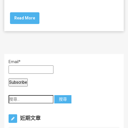
a
wi
m
h
c
tt
ai
ar
Read More
e
er
l
e
b
o
o
k
Email*
近期文章