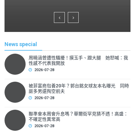
a
wi
m
h
c
tt
ai
ar
e
er
l
e
b
o
News special
o
k
周曉涵曾遭性騷擾！摸玉手、蹭大腿 她怒喊：我
性感不代表我開放
2026-07-28
被菲富商包養20年？郭台銘女球友本名曝光 同時
誆多男還掏空前夫
2026-07-28
聯準會本周會升息嗎？華爾街罕見猜不透！高盛：
不確定性異常高
2026-07-28