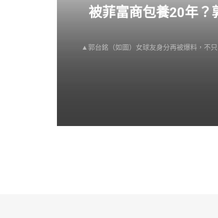
感不
被菲富商包養20年
▲郭台銘（如圖）女球友身分再被爆料，不只