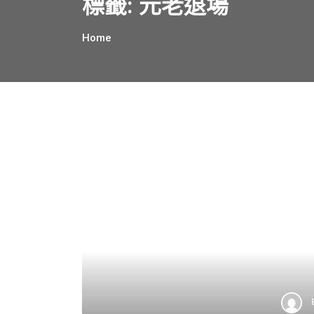
標籤:
元老退場
Home