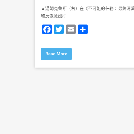
▲湯姆克魯斯（右）在《不可能的任務：最終清
和反派激烈打 …
F
T
E
S
a
wi
m
h
c
tt
ai
ar
Read More
e
er
l
e
b
o
o
k