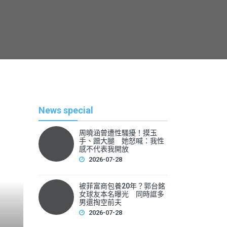
News special
周曉涵曾遭性騷擾！摸玉
手、蹭大腿 她怒喊：我性
感不代表我開放
2026-07-28
被菲富商包養20年？郭台銘
熱
女球友本名曝光 同時誆多
男還掏空前夫
2026-07-28
By
News Lea