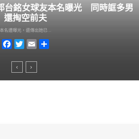
？郭台銘女球友本名曝光 同時誆多男
還掏空前夫
本名遭曝光，還傳出她已 …
F
T
E
S
a
wi
m
h
c
tt
ai
ar
e
er
l
e
b
o
o
k