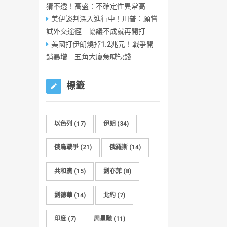
猜不透！高盛：不確定性異常高
美伊談判深入進行中！川普：願嘗
試外交途徑 協議不成就再開打
美國打伊朗燒掉1.2兆元！戰爭開
銷暴增 五角大廈急喊缺錢
標籤
以色列
(17)
伊朗
(34)
俄烏戰爭
(21)
俄羅斯
(14)
共和黨
(15)
劉亦菲
(8)
劉德華
(14)
北約
(7)
印度
(7)
周星馳
(11)