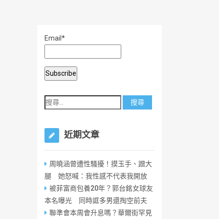
Email*
近期文章
周曉涵曾遭性騷擾！摸玉手、蹭大
腿 她怒喊：我性感不代表我開放
被菲富商包養20年？郭台銘女球友
本名曝光 同時誆多男還掏空前夫
聯準會本周會升息嗎？華爾街罕見