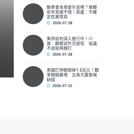
聯準會本周會升息嗎？華爾
聯準會本周會升息嗎？華爾
街罕見猜不透！高盛：不確
性
定性異常高
2026-07-28
▲美國聯準會本周將召開利率會議，新任主席華許（Kevin 
美伊談判深入進行中！川
F
普：願嘗試外交途徑 協議
不成就再開打
a
2026-07-28
c
e
美國打伊朗燒掉1.2兆元！戰
爭開銷暴增 五角大廈急喊
b
缺錢
2026-07-22
o
o
k