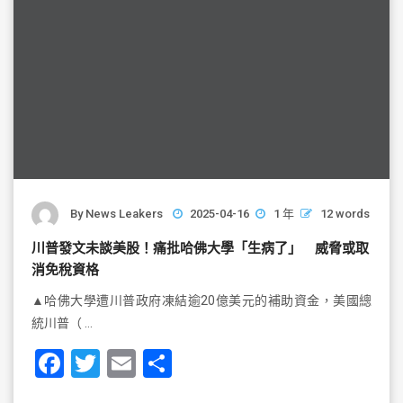
By
News Leakers
2025-04-16
1 年
12 words
川普發文未談美股！痛批哈佛大學「生病了」 威脅或取
消免稅資格
▲哈佛大學遭川普政府凍結逾20億美元的補助資金，美國總
統川普（ …
F
T
E
S
a
wi
m
h