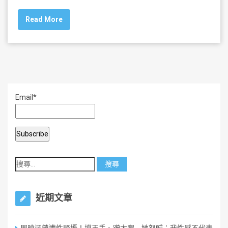
c
tt
ai
ar
Read More
e
er
l
e
b
o
o
k
Email*
近期文章