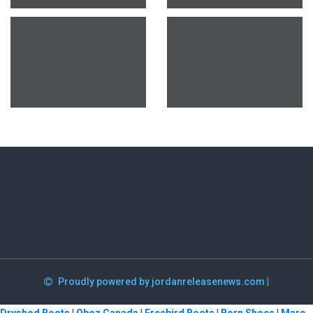
Proudly powered by jordanreleasenews.com
|
Dryshod Boots
|
Oboz Canada
|
Freebird Boots
|
Born Shoes
|
Marc