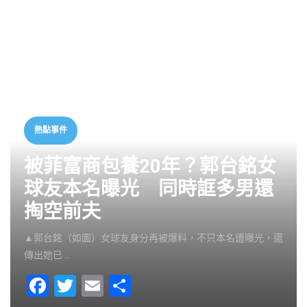
熱點事件
被菲富商包養20年？郭台銘女
球友本名曝光 同時誆多男還
掏空前夫
▲郭台銘（如圖）女球友身分再被爆料，不只本名遭曝光，還
傳出她已 …
F
T
E
S