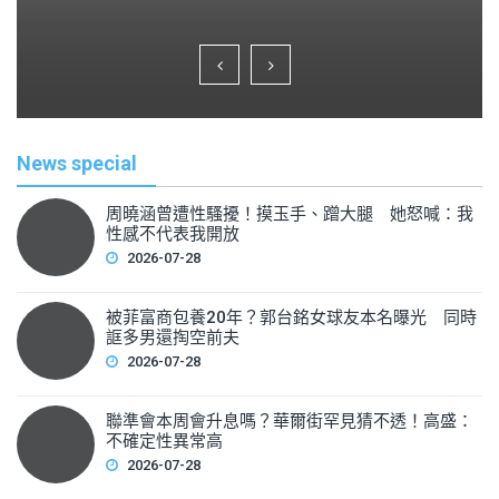
a
wi
m
h
c
tt
ai
ar
e
er
l
e
b
o
News special
o
k
周曉涵曾遭性騷擾！摸玉手、蹭大腿 她怒喊：我
性感不代表我開放
2026-07-28
被菲富商包養20年？郭台銘女球友本名曝光 同時
誆多男還掏空前夫
2026-07-28
聯準會本周會升息嗎？華爾街罕見猜不透！高盛：
不確定性異常高
2026-07-28