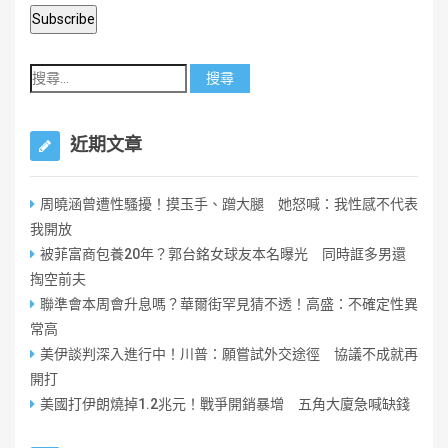
近期文章
周曉涵曾遭性騷擾！摸玉手、蹭大腿 她怒喊：我性感不代表
我開放
被菲富商包養20年？郭台銘女球友本名曝光 同時誆多男還
掏空前夫
聯準會本周會升息嗎？華爾街罕見猜不透！高盛：不確定性異
常高
美伊談判深入進行中！川普：願嘗試外交途徑 協議不成就再
開打
美國打伊朗燒掉1.2兆元！戰爭開銷暴增 五角大廈急喊缺錢