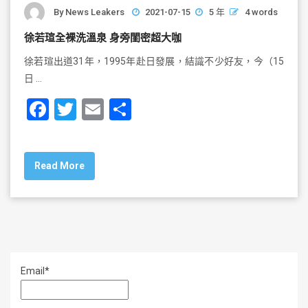
By
News Leakers
2021-07-15
5 年
4 words
徐若瑄全裸洗溫泉 身旁閨密超大咖
徐若瑄出道31年，1995年赴日發展，結識不少好友，今（15
日 …
F
T
E
S
a
wi
m
h
c
tt
ai
ar
Read More
e
er
l
e
b
o
o
k
Email*