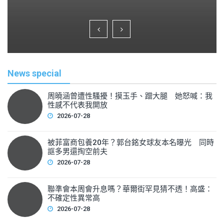
a
wi
m
h
c
tt
ai
ar
e
er
l
e
b
o
News special
o
k
周曉涵曾遭性騷擾！摸玉手、蹭大腿 她怒喊：我
性感不代表我開放
2026-07-28
被菲富商包養20年？郭台銘女球友本名曝光 同時
誆多男還掏空前夫
2026-07-28
聯準會本周會升息嗎？華爾街罕見猜不透！高盛：
不確定性異常高
2026-07-28