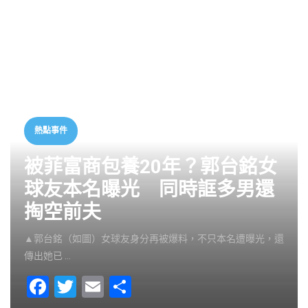
熱點事件
被菲富商包養20年？郭台銘女
球友本名曝光 同時誆多男還
掏空前夫
▲郭台銘（如圖）女球友身分再被爆料，不只本名遭曝光，還
傳出她已 …
F
T
E
S