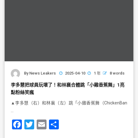
By
News Leakers
2025-04-10
1 年
8 words
李多慧把球員玩壞了！和林襄合體跳「小雞香蕉舞」1亮
點粉絲笑瘋
▲李多慧（右）和林襄（左）跳「小雞香蕉舞（ChickenBan
…
F
T
E
S
a
wi
m
h