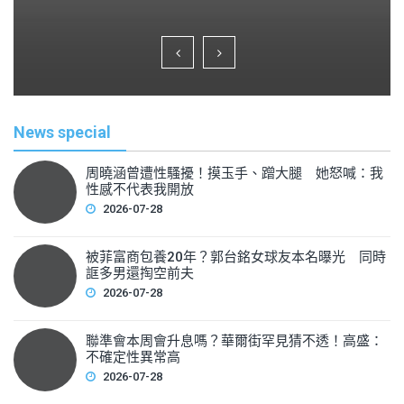
a
wi
m
h
c
tt
ai
ar
e
er
l
e
b
o
News special
o
k
周曉涵曾遭性騷擾！摸玉手、蹭大腿 她怒喊：我
性感不代表我開放
2026-07-28
被菲富商包養20年？郭台銘女球友本名曝光 同時
誆多男還掏空前夫
2026-07-28
聯準會本周會升息嗎？華爾街罕見猜不透！高盛：
不確定性異常高
2026-07-28