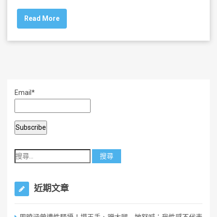
c
tt
ai
ar
Read More
e
er
l
e
b
o
o
k
Email*
近期文章