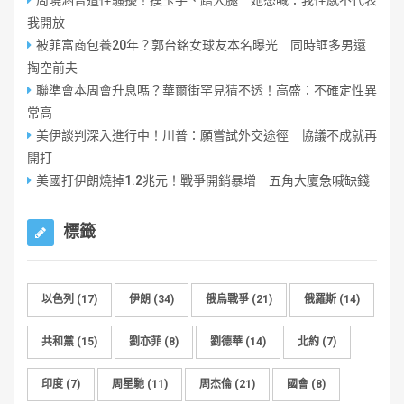
周曉涵曾遭性騷擾！摸玉手、蹭大腿 她怒喊：我性感不代表
我開放
被菲富商包養20年？郭台銘女球友本名曝光 同時誆多男還
掏空前夫
聯準會本周會升息嗎？華爾街罕見猜不透！高盛：不確定性異
常高
美伊談判深入進行中！川普：願嘗試外交途徑 協議不成就再
開打
美國打伊朗燒掉1.2兆元！戰爭開銷暴增 五角大廈急喊缺錢
標籤
以色列
(17)
伊朗
(34)
俄烏戰爭
(21)
俄羅斯
(14)
共和黨
(15)
劉亦菲
(8)
劉德華
(14)
北約
(7)
印度
(7)
周星馳
(11)
周杰倫
(21)
國會
(8)