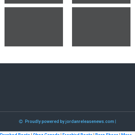
Proudly powered by jordanreleasenews.com
|
Dryshod Boots
|
Oboz Canada
|
Freebird Boots
|
Born Shoes
|
Marc