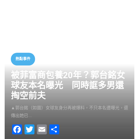
熱點事件
被菲富商包養20年？郭台銘女
球友本名曝光 同時誆多男還
掏空前夫
▲郭台銘（如圖）女球友身分再被爆料，不只本名遭曝光，還
傳出她已 …
F
T
E
S