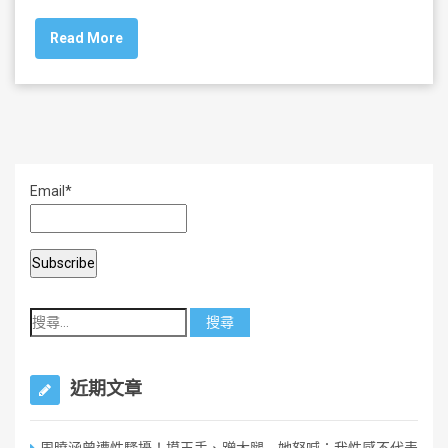
c
tt
ai
ar
Read More
e
er
l
e
b
o
o
k
Email*
近期文章