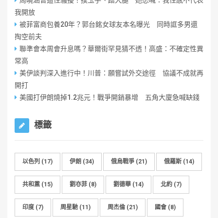
周曉涵曾遭性騷擾！摸玉手、蹭大腿 她怒喊：我性感不代表
我開放
被菲富商包養20年？郭台銘女球友本名曝光 同時誆多男還
掏空前夫
聯準會本周會升息嗎？華爾街罕見猜不透！高盛：不確定性異
常高
美伊談判深入進行中！川普：願嘗試外交途徑 協議不成就再
開打
美國打伊朗燒掉1.2兆元！戰爭開銷暴增 五角大廈急喊缺錢
標籤
以色列
(17)
伊朗
(34)
俄烏戰爭
(21)
俄羅斯
(14)
共和黨
(15)
劉亦菲
(8)
劉德華
(14)
北約
(7)
印度
(7)
周星馳
(11)
周杰倫
(21)
國會
(8)