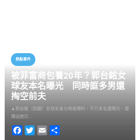
熱點事件
被菲富商包養20年？郭台銘女
球友本名曝光 同時誆多男還
掏空前夫
▲郭台銘（如圖）女球友身分再被爆料，不只本名遭曝光，還
傳出她已 …
F
T
E
S