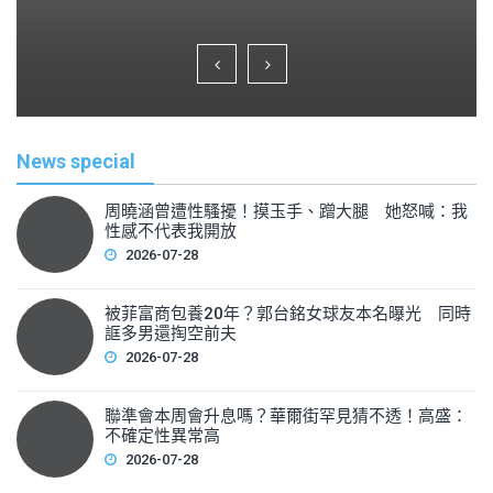
a
wi
m
h
c
tt
ai
ar
e
er
l
e
b
o
News special
o
k
周曉涵曾遭性騷擾！摸玉手、蹭大腿 她怒喊：我
性感不代表我開放
2026-07-28
被菲富商包養20年？郭台銘女球友本名曝光 同時
誆多男還掏空前夫
2026-07-28
聯準會本周會升息嗎？華爾街罕見猜不透！高盛：
不確定性異常高
2026-07-28