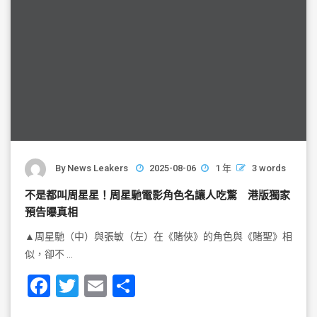
By
News Leakers
2025-08-06
1 年
3 words
不是都叫周星星！周星馳電影角色名讓人吃驚 港版獨家
預告曝真相
▲周星馳（中）與張敏（左）在《賭俠》的角色與《賭聖》相
似，卻不 …
F
T
E
S
a
wi
m
h