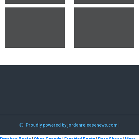
Proudly powered by jordanreleasenews.com
|
Dryshod Boots
|
Oboz Canada
|
Freebird Boots
|
Born Shoes
|
Marc