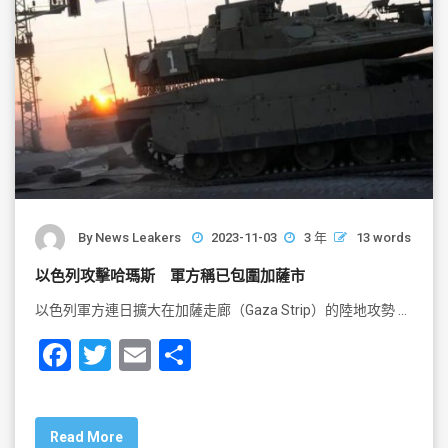
By
News Leakers
2023-11-03
3 年
13 words
以色列攻擊哈瑪斯 軍方稱已包圍加薩市
以色列軍方連日擴大在加薩走廊（Gaza Strip）的陸地攻勢 …
F
T
E
S
a
wi
m
h
c
tt
ai
ar
Read More