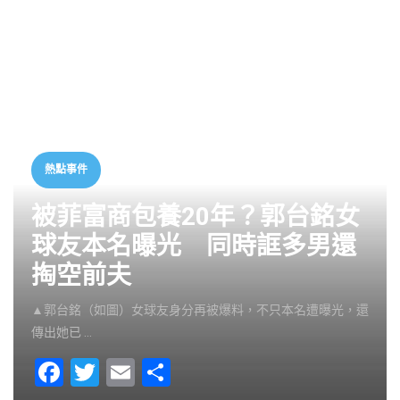
熱點事件
被菲富商包養20年？郭台銘女
球友本名曝光 同時誆多男還
掏空前夫
▲郭台銘（如圖）女球友身分再被爆料，不只本名遭曝光，還
傳出她已 …
F
T
E
S