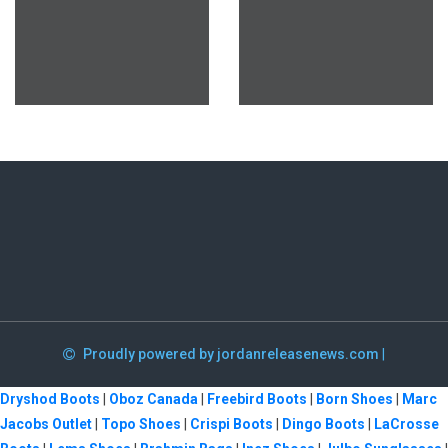
Proudly powered by jordanreleasenews.com
|
Dryshod Boots
|
Oboz Canada
|
Freebird Boots
|
Born Shoes
|
Marc
Jacobs Outlet
|
Topo Shoes
|
Crispi Boots
|
Dingo Boots
|
LaCrosse