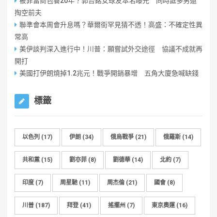
被菲富商包養20年？郭台銘女球友本名曝光 同時誆多男還
掏空前夫
聯準會本周會升息嗎？華爾街罕見猜不透！高盛：不確定性異
常高
美伊談判深入進行中！川普：願嘗試外交途徑 協議不成就再
開打
美國打伊朗燒掉1.2兆元！戰爭開銷暴增 五角大廈急喊缺錢
標籤
以色列
(17)
伊朗
(34)
俄烏戰爭
(21)
俄羅斯
(14)
共和黨
(15)
劉亦菲
(8)
劉德華
(14)
北約
(7)
印度
(7)
周星馳
(11)
周杰倫
(21)
國會
(8)
川普
(187)
拜登
(41)
搖擺州
(7)
東京奧運
(16)