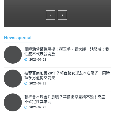
a
wi
m
h
c
tt
ai
ar
e
er
l
e
b
o
News special
o
k
周曉涵曾遭性騷擾！摸玉手、蹭大腿 她怒喊：我
性感不代表我開放
2026-07-28
被菲富商包養20年？郭台銘女球友本名曝光 同時
誆多男還掏空前夫
2026-07-28
聯準會本周會升息嗎？華爾街罕見猜不透！高盛：
不確定性異常高
2026-07-28