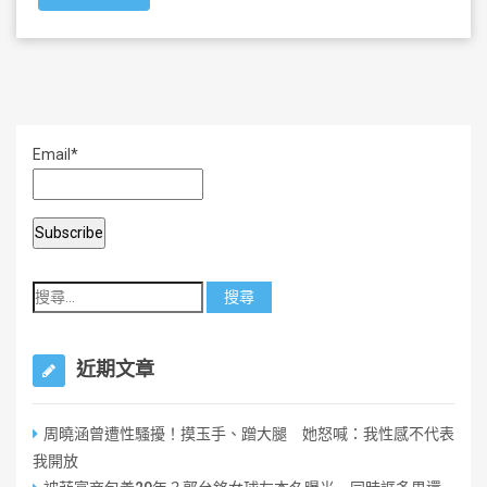
e
er
l
e
b
o
o
k
Email*
近期文章
周曉涵曾遭性騷擾！摸玉手、蹭大腿 她怒喊：我性感不代表
我開放