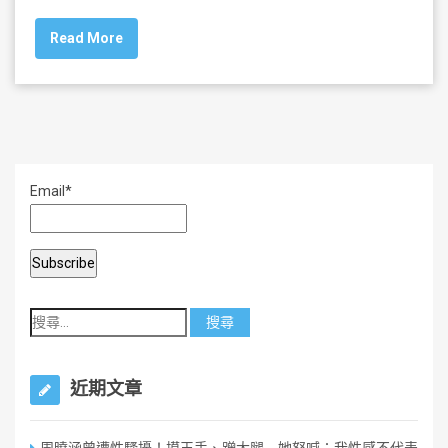
c
tt
ai
ar
Read More
e
er
l
e
b
o
o
k
Email*
近期文章