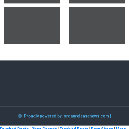
Proudly powered by jordanreleasenews.com
|
Dryshod Boots
|
Oboz Canada
|
Freebird Boots
|
Born Shoes
|
Marc