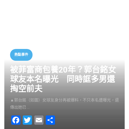
熱點事件
被菲富商包養20年？郭台銘女
球友本名曝光 同時誆多男還
掏空前夫
▲郭台銘（如圖）女球友身分再被爆料，不只本名遭曝光，還
傳出她已 …
F
T
E
S