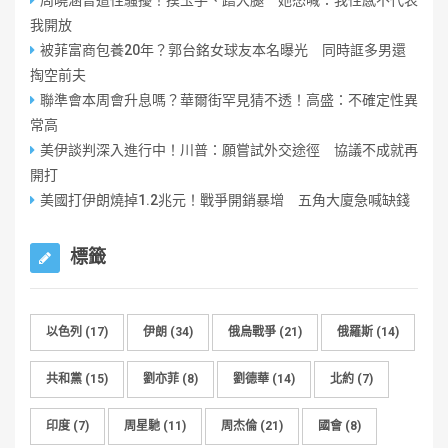
周曉涵曾遭性騷擾！摸玉手、蹭大腿 她怒喊：我性感不代表
我開放
被菲富商包養20年？郭台銘女球友本名曝光 同時誆多男還
掏空前夫
聯準會本周會升息嗎？華爾街罕見猜不透！高盛：不確定性異
常高
美伊談判深入進行中！川普：願嘗試外交途徑 協議不成就再
開打
美國打伊朗燒掉1.2兆元！戰爭開銷暴增 五角大廈急喊缺錢
標籤
以色列
(17)
伊朗
(34)
俄烏戰爭
(21)
俄羅斯
(14)
共和黨
(15)
劉亦菲
(8)
劉德華
(14)
北約
(7)
印度
(7)
周星馳
(11)
周杰倫
(21)
國會
(8)