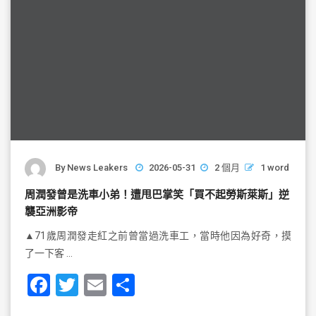
By
News Leakers
2026-05-31
2 個月
1 word
周潤發曾是洗車小弟！遭甩巴掌笑「買不起勞斯萊斯」逆
襲亞洲影帝
▲71歲周潤發走紅之前曾當過洗車工，當時他因為好奇，摸
了一下客 …
F
T
E
S
a
wi
m
h