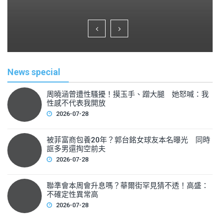
a
wi
m
h
c
tt
ai
ar
e
er
l
e
b
o
News special
o
k
周曉涵曾遭性騷擾！摸玉手、蹭大腿 她怒喊：我
性感不代表我開放
2026-07-28
被菲富商包養20年？郭台銘女球友本名曝光 同時
誆多男還掏空前夫
2026-07-28
聯準會本周會升息嗎？華爾街罕見猜不透！高盛：
不確定性異常高
2026-07-28