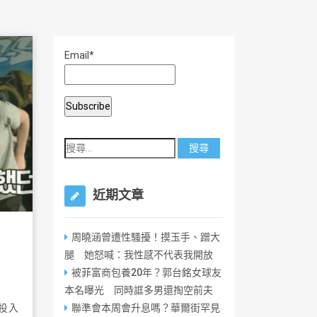
Email*
近期文章
周曉涵曾遭性騷擾！摸玉手、蹭大
腿 她怒喊：我性感不代表我開放
被菲富商包養20年？郭台銘女球友
本名曝光 同時誆多男還掏空前夫
年投入
聯準會本周會升息嗎？華爾街罕見