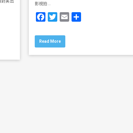
韓對美出
影視拍 …
F
T
E
S
a
wi
m
h
c
tt
ai
ar
Read More
e
er
l
e
b
o
o
k