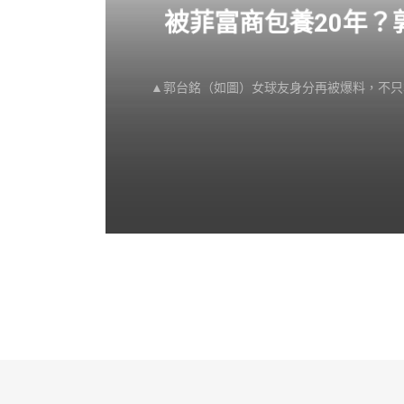
感不
被菲富商包養20年
▲郭台銘（如圖）女球友身分再被爆料，不只