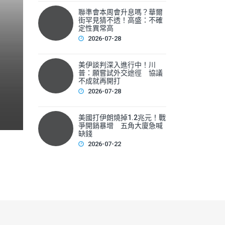
聯準會本周會升息嗎？華爾
聯準會本周會升息嗎？華爾
街罕見猜不透！高盛：不確
性
定性異常高
2026-07-28
▲美國聯準會本周將召開利率會議，新任主席華許（Kevin 
美伊談判深入進行中！川
F
普：願嘗試外交途徑 協議
不成就再開打
a
2026-07-28
c
e
美國打伊朗燒掉1.2兆元！戰
爭開銷暴增 五角大廈急喊
b
缺錢
2026-07-22
o
o
k