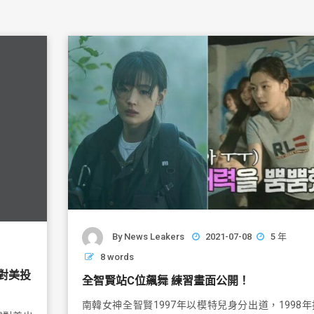
By
News Leakers
2021-07-08
5 年
8 words
對美投
全智賢站C位飆舞 練習畫面公開！
南韓女神全智賢1997年以模特兒身分出道，1998