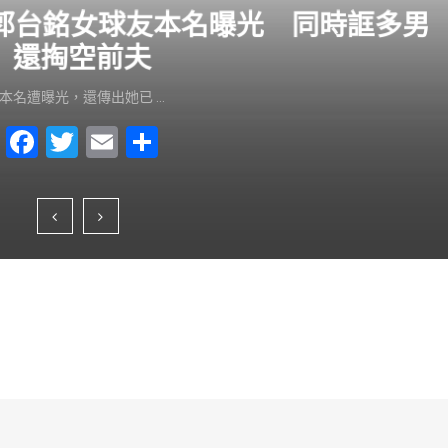
？郭台銘女球友本名曝光 同時誆多男
還掏空前夫
本名遭曝光，還傳出她已 …
F
T
E
S
a
wi
m
h
c
tt
ai
ar
e
er
l
e
b
o
o
k