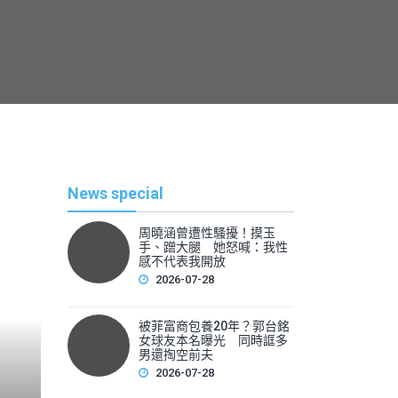
News special
周曉涵曾遭性騷擾！摸玉
手、蹭大腿 她怒喊：我性
感不代表我開放
2026-07-28
被菲富商包養20年？郭台銘
熱
女球友本名曝光 同時誆多
男還掏空前夫
2026-07-28
By
News Lea