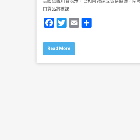
美國總統川普表示，已和南韓達成貿易協議，南
口貨品將被課 …
F
T
E
S
a
wi
m
h
c
tt
ai
ar
Read More
e
er
l
e
b
o
o
k