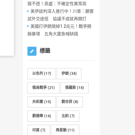
猜不透！高盛：不確定性異常高
美伊談判深入進行中！川普：願嘗
試外交途徑 協議不成就再開打
美國打伊朗燒掉1.2兆元！戰爭開
銷暴增 五角大廈急喊缺錢
標籤
以色列
(17)
伊朗
(34)
俄烏戰爭
(21)
俄羅斯
(14)
共和黨
(15)
劉亦菲
(8)
劉德華
(14)
北約
(7)
印度
(7)
周星馳
(11)