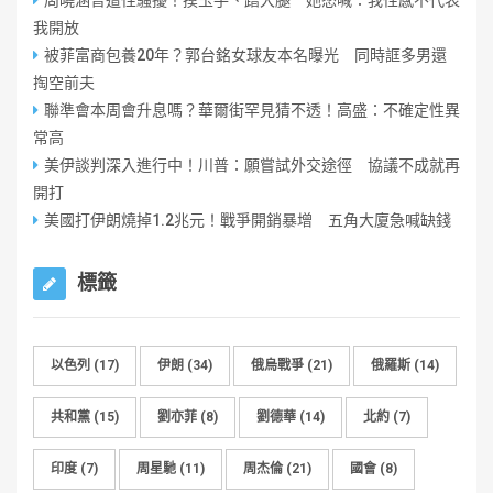
周曉涵曾遭性騷擾！摸玉手、蹭大腿 她怒喊：我性感不代表
我開放
被菲富商包養20年？郭台銘女球友本名曝光 同時誆多男還
掏空前夫
聯準會本周會升息嗎？華爾街罕見猜不透！高盛：不確定性異
常高
美伊談判深入進行中！川普：願嘗試外交途徑 協議不成就再
開打
美國打伊朗燒掉1.2兆元！戰爭開銷暴增 五角大廈急喊缺錢
標籤
以色列
(17)
伊朗
(34)
俄烏戰爭
(21)
俄羅斯
(14)
共和黨
(15)
劉亦菲
(8)
劉德華
(14)
北約
(7)
印度
(7)
周星馳
(11)
周杰倫
(21)
國會
(8)