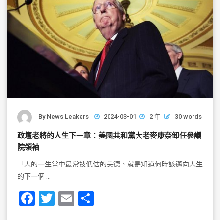
By
News Leakers
2024-03-01
2 年
30 words
政壇老將的人生下一章：美國共和黨大老麥康奈卸任參議
院領袖
「人的一生當中最常被低估的美德，就是知道何時該邁向人生
的下一個 …
F
T
E
S
a
wi
m
h