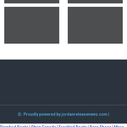
Proudly powered by jordanreleasenews.com
|
Dryshod Boots
|
Oboz Canada
|
Freebird Boots
|
Born Shoes
|
Marc