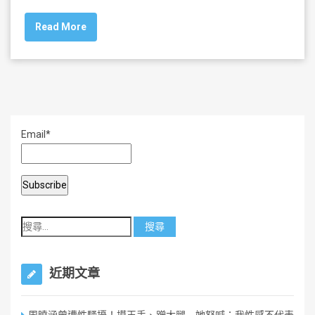
c
tt
ai
ar
Read More
e
er
l
e
b
o
o
k
Email*
近期文章