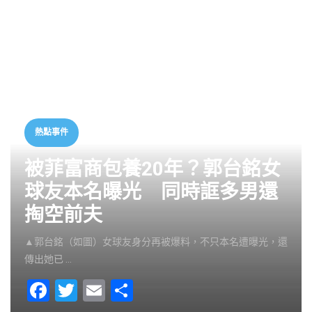
熱點事件
被菲富商包養20年？郭台銘女
球友本名曝光 同時誆多男還
掏空前夫
▲郭台銘（如圖）女球友身分再被爆料，不只本名遭曝光，還
傳出她已 …
F
T
E
S