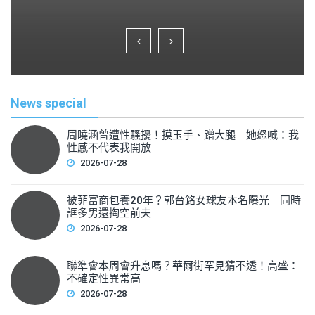
a
wi
m
h
c
tt
ai
ar
e
er
l
e
b
o
News special
o
k
周曉涵曾遭性騷擾！摸玉手、蹭大腿 她怒喊：我
性感不代表我開放
2026-07-28
被菲富商包養20年？郭台銘女球友本名曝光 同時
誆多男還掏空前夫
2026-07-28
聯準會本周會升息嗎？華爾街罕見猜不透！高盛：
不確定性異常高
2026-07-28