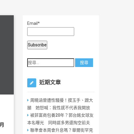
Email*
近期文章
周曉涵曾遭性騷擾！摸玉手、蹭大
腿 她怒喊：我性感不代表我開放
被菲富商包養20年？郭台銘女球友
本名曝光 同時誆多男還掏空前夫
月
聯準會本周會升息嗎？華爾街罕見