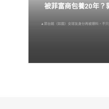
感不
被菲富商包養20年
▲郭台銘（如圖）女球友身分再被爆料，不只