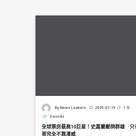
By
News Leakers
2025-07-19
1 年
4 words
全球票房最高10巨星！史嘉蕾壓倒群雄 只
哥完全不靠漫威