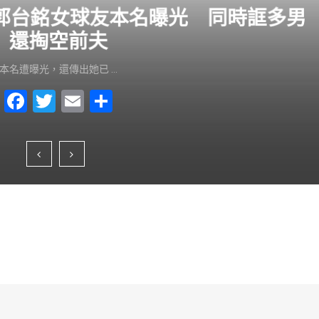
？郭台銘女球友本名曝光 同時誆多男
還掏空前夫
本名遭曝光，還傳出她已 …
F
T
E
S
a
wi
m
h
c
tt
ai
ar
e
er
l
e
b
o
o
k