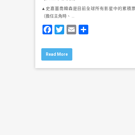
▲史嘉蕾喬韓森是目前全球所有影星中的累積
（擔任主角時、 …
F
T
E
S
a
wi
m
h
c
tt
ai
ar
Read More
e
er
l
e
b
o
o
k