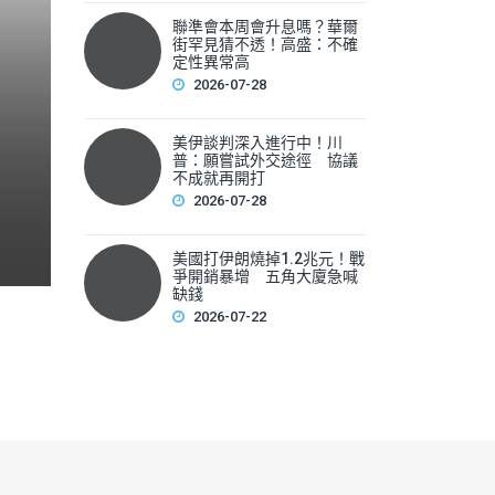
聯準會本周會升息嗎？華爾
聯準會本周會升息嗎？華爾
街罕見猜不透！高盛：不確
性
定性異常高
2026-07-28
▲美國聯準會本周將召開利率會議，新任主席華許（Kevin 
美伊談判深入進行中！川
F
普：願嘗試外交途徑 協議
不成就再開打
a
2026-07-28
c
e
美國打伊朗燒掉1.2兆元！戰
爭開銷暴增 五角大廈急喊
b
缺錢
2026-07-22
o
o
k