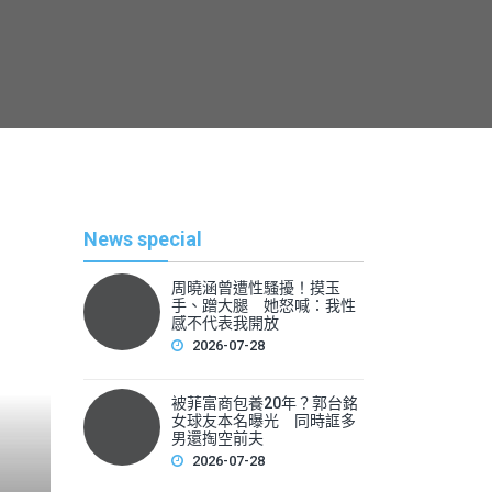
News special
周曉涵曾遭性騷擾！摸玉
手、蹭大腿 她怒喊：我性
感不代表我開放
2026-07-28
被菲富商包養20年？郭台銘
熱
女球友本名曝光 同時誆多
男還掏空前夫
2026-07-28
By
News Lea