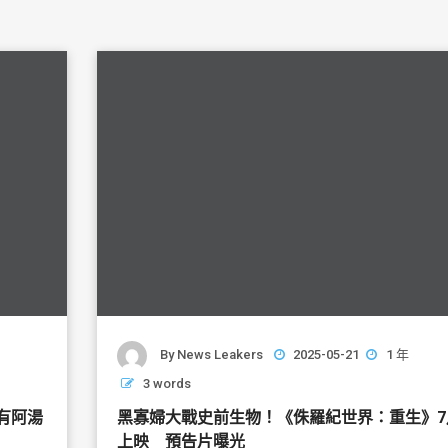
By
News Leakers
2025-05-21
1 年
3 words
有阿湯
黑寡婦大戰史前生物！《侏羅紀世界：重生》7
上映 預告片曝光