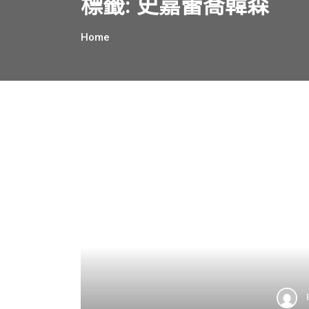
標籤:
史嘉蕾喬韓森
Home