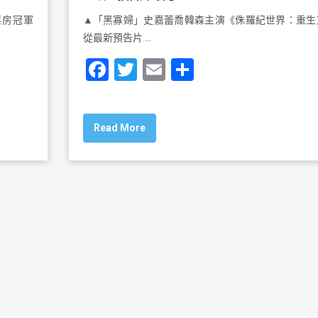
票房冠軍
▲「黑寡婦」史嘉蕾喬韓森主演《侏羅紀世界：重生
從最新預告片 …
F
T
E
S
a
wi
m
h
c
tt
ai
ar
Read More
e
er
l
e
b
o
o
k