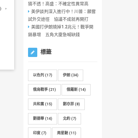
猜不透！高盛：不確定性異常高
》，
美伊談判深入進行中！川普：願嘗
試外交途徑 協議不成就再開打
美國打伊朗燒掉1.2兆元！戰爭開
銷暴增 五角大廈急喊缺錢
標籤
以色列
(17)
伊朗
(34)
俄烏戰爭
(21)
俄羅斯
(14)
共和黨
(15)
劉亦菲
(8)
劉德華
(14)
北約
(7)
印度
(7)
周星馳
(11)