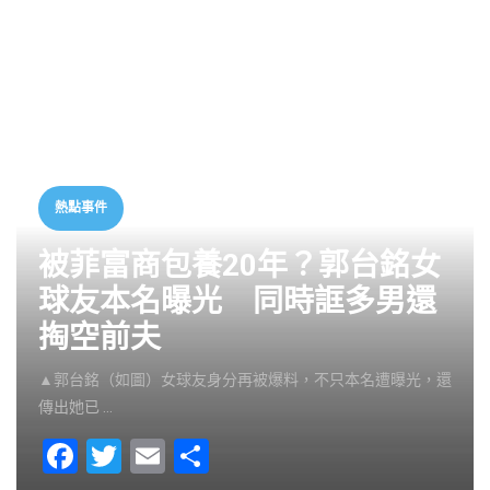
熱點事件
被菲富商包養20年？郭台銘女
球友本名曝光 同時誆多男還
掏空前夫
▲郭台銘（如圖）女球友身分再被爆料，不只本名遭曝光，還
傳出她已 …
F
T
E
S