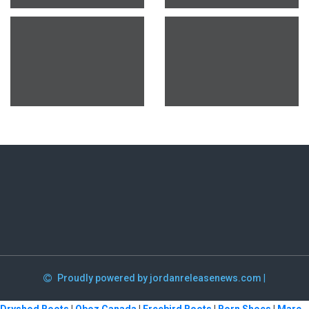
Proudly powered by jordanreleasenews.com
|
Dryshod Boots
|
Oboz Canada
|
Freebird Boots
|
Born Shoes
|
Marc