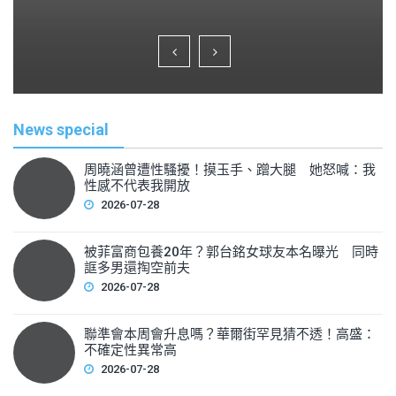
a
wi
m
h
c
tt
ai
ar
e
er
l
e
b
o
News special
o
k
周曉涵曾遭性騷擾！摸玉手、蹭大腿 她怒喊：我
性感不代表我開放
2026-07-28
被菲富商包養20年？郭台銘女球友本名曝光 同時
誆多男還掏空前夫
2026-07-28
聯準會本周會升息嗎？華爾街罕見猜不透！高盛：
不確定性異常高
2026-07-28