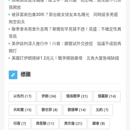
周曉涵曾遭性騷擾！摸玉手、蹭大腿 她怒喊：我性感不代表
我開放
被菲富商包養20年？郭台銘女球友本名曝光 同時誆多男還
掏空前夫
聯準會本周會升息嗎？華爾街罕見猜不透！高盛：不確定性異
常高
美伊談判深入進行中！川普：願嘗試外交途徑 協議不成就再
開打
美國打伊朗燒掉1.2兆元！戰爭開銷暴增 五角大廈急喊缺錢
標籤
以色列
(17)
伊朗
(34)
俄烏戰爭
(21)
俄羅斯
(14)
共和黨
(15)
劉亦菲
(8)
劉德華
(14)
北約
(7)
印度
(7)
周星馳
(11)
周杰倫
(21)
國會
(8)