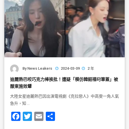
By
News Leakers
2024-03-09
2 年
迪麗熱巴咬巧克力棒挨批！遭疑「模仿韓韶禧叼筆蓋」被
酸東施效顰
大陸女星迪麗熱巴因出演電視劇《克拉戀人》中高雯一角人氣
急升，知 …
F
T
E
S
a
wi
m
h