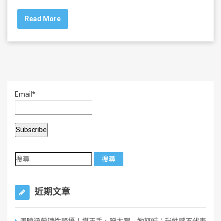
c
tt
ai
ar
Read More
e
er
l
e
b
o
o
k
Email*
近期文章