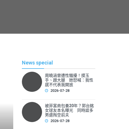
News special
周曉涵曾遭性騷擾！摸玉
手、蹭大腿 她怒喊：我性
感不代表我開放
2026-07-28
被菲富商包養20年？郭台銘
熱
女球友本名曝光 同時誆多
男還掏空前夫
2026-07-28
By
News Lea