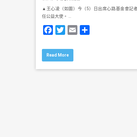
▲王心凌（如圖）今（5）日出席心路基金會記
任公益大使。 …
F
T
E
S
a
wi
m
h
c
tt
ai
ar
Read More
e
er
l
e
b
o
o
k