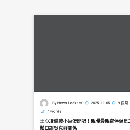
By
News Leakers
2025-11-05
9 個月
4 words
王心凌備戰小巨蛋開唱！親曝最親密伴侶
鬆口認吳克群關係