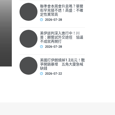
聯準會本周會升息嗎？華爾
聯準會本周會升息嗎？華爾
街罕見猜不透！高盛：不確
性
定性異常高
2026-07-28
▲美國聯準會本周將召開利率會議，新任主席華許（Kevin 
美伊談判深入進行中！川
F
普：願嘗試外交途徑 協議
不成就再開打
a
2026-07-28
c
e
美國打伊朗燒掉1.2兆元！戰
爭開銷暴增 五角大廈急喊
b
缺錢
2026-07-22
o
o
k