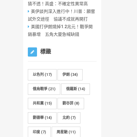
猜不透！高盛：不確定性異常高
美伊談判深入進行中！川普：願嘗
試外交途徑 協議不成就再開打
美國打伊朗燒掉1.2兆元！戰爭開
銷暴增 五角大廈急喊缺錢
標籤
以色列
(17)
伊朗
(34)
俄烏戰爭
(21)
俄羅斯
(14)
共和黨
(15)
劉亦菲
(8)
劉德華
(14)
北約
(7)
印度
(7)
周星馳
(11)