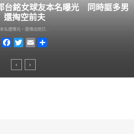
？郭台銘女球友本名曝光 同時誆多男
還掏空前夫
本名遭曝光，還傳出她已 …
F
T
E
S
a
wi
m
h
c
tt
ai
ar
e
er
l
e
b
o
o
k