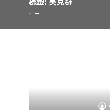
標籤:
吳克群
Home