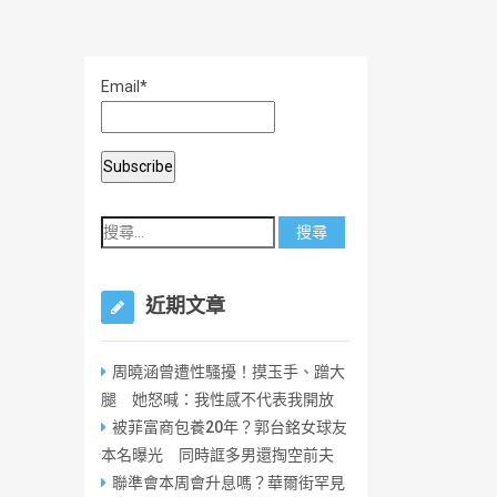
Email*
近期文章
周曉涵曾遭性騷擾！摸玉手、蹭大
腿 她怒喊：我性感不代表我開放
被菲富商包養20年？郭台銘女球友
本名曝光 同時誆多男還掏空前夫
聯準會本周會升息嗎？華爾街罕見