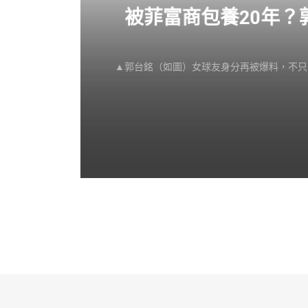
感不
被菲富商包養20年
▲郭台銘（如圖）女球友身分再被爆料，不只