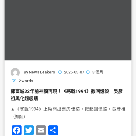
By
News Leakers
2026-05-07
3 個月
2 words
郭富城32年前神顏再現！《寒戰1994》掀回憶殺 吳彥
祖黑化超吸睛
▲《寒戰1994》上映開出票房佳績，掀起回憶殺，吳彥祖
（如圖） …
F
T
E
S