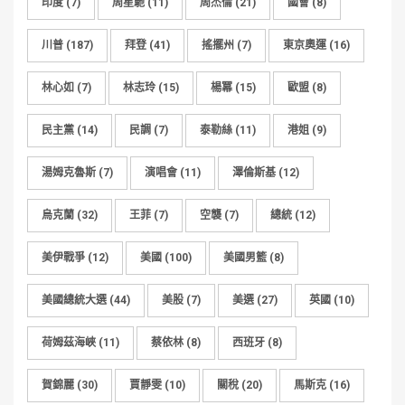
印度
(7)
周星馳
(11)
周杰倫
(21)
國會
(8)
川普
(187)
拜登
(41)
搖擺州
(7)
東京奧運
(16)
林心如
(7)
林志玲
(15)
楊冪
(15)
歐盟
(8)
民主黨
(14)
民調
(7)
泰勒絲
(11)
港姐
(9)
湯姆克魯斯
(7)
演唱會
(11)
澤倫斯基
(12)
烏克蘭
(32)
王菲
(7)
空襲
(7)
總統
(12)
美伊戰爭
(12)
美國
(100)
美國男籃
(8)
美國總統大選
(44)
美股
(7)
美選
(27)
英國
(10)
荷姆茲海峽
(11)
蔡依林
(8)
西班牙
(8)
賀錦麗
(30)
賈靜雯
(10)
關稅
(20)
馬斯克
(16)