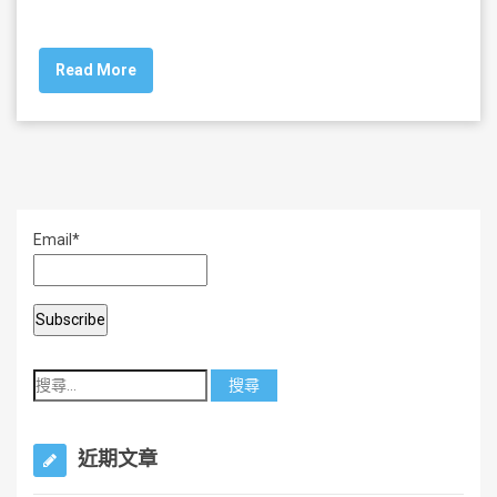
a
wi
m
h
c
tt
ai
ar
Read More
e
er
l
e
b
o
o
k
Email*
近期文章