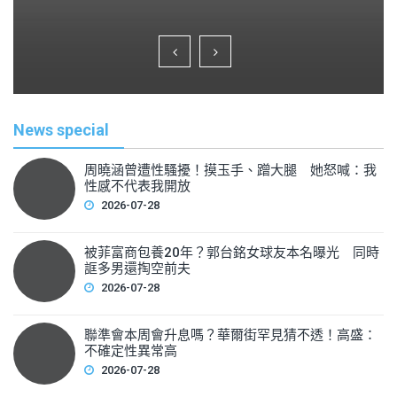
a
wi
m
h
c
tt
ai
ar
e
er
l
e
b
o
News special
o
k
周曉涵曾遭性騷擾！摸玉手、蹭大腿 她怒喊：我
性感不代表我開放
2026-07-28
被菲富商包養20年？郭台銘女球友本名曝光 同時
誆多男還掏空前夫
2026-07-28
聯準會本周會升息嗎？華爾街罕見猜不透！高盛：
不確定性異常高
2026-07-28