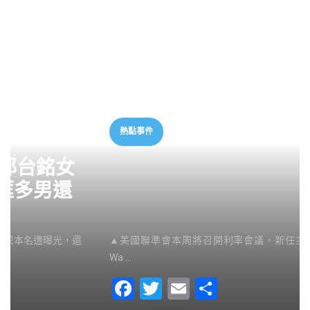
熱點事件
聯準會本周會升息嗎？華爾街
罕見猜不透！高盛：不確定性
異常高
▲美國聯準會本周將召開利率會議，新任主席華許（Kevin
Wa …
F
T
E
S