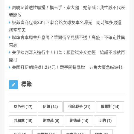
周曉涵曾遭性騷擾！摸玉手、蹭大腿 她怒喊：我性感不代表
我開放
被菲富商包養20年？郭台銘女球友本名曝光 同時誆多男還
掏空前夫
聯準會本周會升息嗎？華爾街罕見猜不透！高盛：不確定性異
常高
美伊談判深入進行中！川普：願嘗試外交途徑 協議不成就再
開打
美國打伊朗燒掉1.2兆元！戰爭開銷暴增 五角大廈急喊缺錢
標籤
以色列
(17)
伊朗
(34)
俄烏戰爭
(21)
俄羅斯
(14)
共和黨
(15)
劉亦菲
(8)
劉德華
(14)
北約
(7)