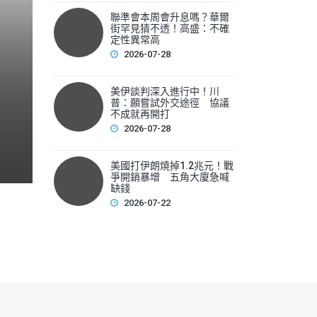
聯準會本周會升息嗎？華爾
聯準會本周會升息嗎？華爾
街罕見猜不透！高盛：不確
性
定性異常高
2026-07-28
▲美國聯準會本周將召開利率會議，新任主席華許（Kevin 
美伊談判深入進行中！川
F
普：願嘗試外交途徑 協議
不成就再開打
a
2026-07-28
c
e
美國打伊朗燒掉1.2兆元！戰
爭開銷暴增 五角大廈急喊
b
缺錢
2026-07-22
o
o
k