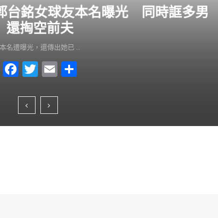
？郭台銘女球友本名曝光 同時誆多男
還掏空前夫
本名遭曝光，還傳出她已 …
F
T
E
S
a
wi
m
h
c
tt
ai
ar
e
er
l
e
b
o
o
k