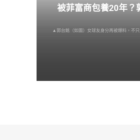
感不
被菲富商包養20年
▲郭台銘（如圖）女球友身分再被爆料，不只