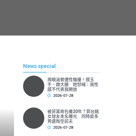
News special
周曉涵曾遭性騷擾！摸玉
手、蹭大腿 她怒喊：我性
感不代表我開放
2026-07-28
被菲富商包養20年？郭台銘
熱
女球友本名曝光 同時誆多
男還掏空前夫
2026-07-28
By
News Lea