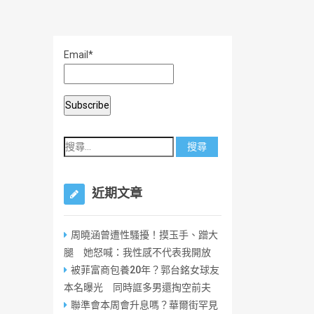
Email*
近期文章
周曉涵曾遭性騷擾！摸玉手、蹭大
腿 她怒喊：我性感不代表我開放
被菲富商包養20年？郭台銘女球友
本名曝光 同時誆多男還掏空前夫
聯準會本周會升息嗎？華爾街罕見