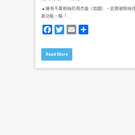
▲擁有千萬粉絲的周杰倫（如圖），近期被粉絲
新功能，稱「 …
F
T
E
S
a
wi
m
h
c
tt
ai
ar
Read More
e
er
l
e
b
o
o
k