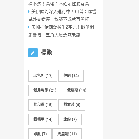
猜不透！高盛：不確定性異常高
美伊談判深入進行中！川普：願嘗
試外交途徑 協議不成就再開打
美國打伊朗燒掉1.2兆元！戰爭開
銷暴增 五角大廈急喊缺錢
標籤
以色列
(17)
伊朗
(34)
俄烏戰爭
(21)
俄羅斯
(14)
共和黨
(15)
劉亦菲
(8)
劉德華
(14)
北約
(7)
印度
(7)
周星馳
(11)