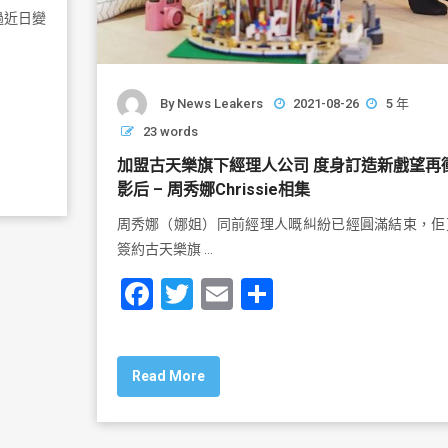
過近日變
By
News Leakers
2021-08-26
5 年
23 words
加盟古天樂旗下經理人公司 度身訂造新戲望再
影后 – 周秀娜Chrissie相集
周秀娜（娜姐）同前經理人嘅糾紛已經圓滿結束，佢
簽約古天樂旗 …
F
T
E
S
a
wi
m
h
c
tt
ai
ar
Read More
e
er
l
e
b