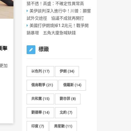
猜不透！高盛：不確定性異常高
美伊談判深入進行中！川普：願嘗
試外交途徑 協議不成就再開打
美國打伊朗燒掉1.2兆元！戰爭開
銷暴增 五角大廈急喊缺錢
衝擊
標籤
更加
以色列
(17)
伊朗
(34)
俄烏戰爭
(21)
俄羅斯
(14)
共和黨
(15)
劉亦菲
(8)
劉德華
(14)
北約
(7)
印度
(7)
周星馳
(11)