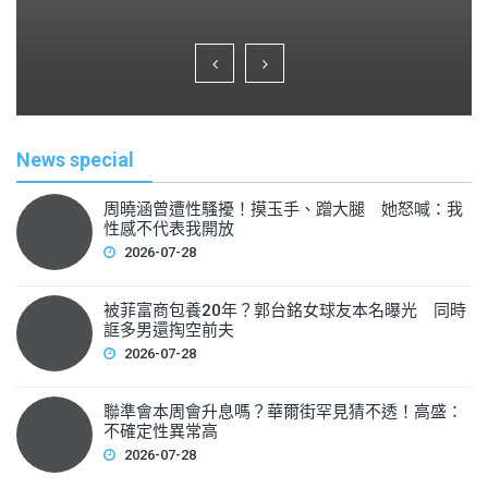
a
wi
m
h
c
tt
ai
ar
e
er
l
e
b
o
News special
o
k
周曉涵曾遭性騷擾！摸玉手、蹭大腿 她怒喊：我
性感不代表我開放
2026-07-28
被菲富商包養20年？郭台銘女球友本名曝光 同時
誆多男還掏空前夫
2026-07-28
聯準會本周會升息嗎？華爾街罕見猜不透！高盛：
不確定性異常高
2026-07-28