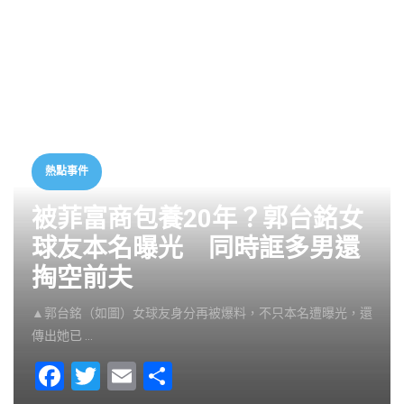
熱點事件
被菲富商包養20年？郭台銘女
球友本名曝光 同時誆多男還
掏空前夫
▲郭台銘（如圖）女球友身分再被爆料，不只本名遭曝光，還
傳出她已 …
F
T
E
S