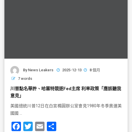
By
News Leakers
2025-12-13
8 個月
7 words
川普點名華許、哈塞特競逐Fed主席 利率政策「應該聽我
意見」
美國總統川普12日在白宮橢圓辦公室會見1980年冬季奧運美
國國 …
F
T
E
S