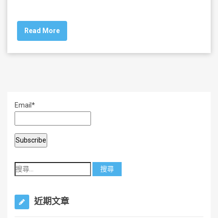
a
wi
m
h
c
tt
ai
ar
Read More
e
er
l
e
b
o
o
k
Email*
近期文章