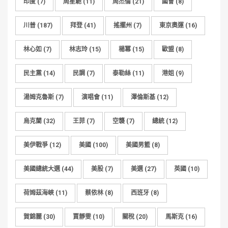
印度
(7)
周星馳
(11)
周杰倫
(21)
國會
(8)
川普
(187)
拜登
(41)
搖擺州
(7)
東京奧運
(16)
林心如
(7)
林志玲
(15)
楊冪
(15)
歐盟
(8)
民主黨
(14)
民調
(7)
泰勒絲
(11)
港姐
(9)
湯姆克魯斯
(7)
演唱會
(11)
澤倫斯基
(12)
烏克蘭
(32)
王菲
(7)
空襲
(7)
總統
(12)
美伊戰爭
(12)
美國
(100)
美國男籃
(8)
美國總統大選
(44)
美股
(7)
美選
(27)
英國
(10)
荷姆茲海峽
(11)
蔡依林
(8)
西班牙
(8)
賀錦麗
(30)
賈靜雯
(10)
關稅
(20)
馬斯克
(16)