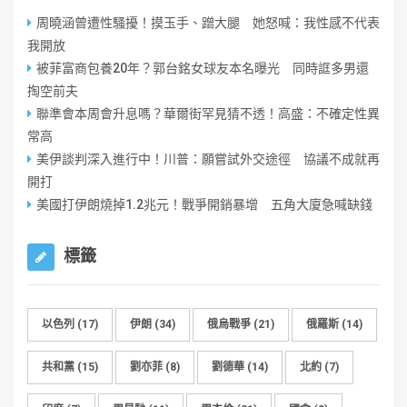
周曉涵曾遭性騷擾！摸玉手、蹭大腿 她怒喊：我性感不代表
我開放
被菲富商包養20年？郭台銘女球友本名曝光 同時誆多男還
掏空前夫
聯準會本周會升息嗎？華爾街罕見猜不透！高盛：不確定性異
常高
美伊談判深入進行中！川普：願嘗試外交途徑 協議不成就再
開打
美國打伊朗燒掉1.2兆元！戰爭開銷暴增 五角大廈急喊缺錢
標籤
以色列
(17)
伊朗
(34)
俄烏戰爭
(21)
俄羅斯
(14)
共和黨
(15)
劉亦菲
(8)
劉德華
(14)
北約
(7)