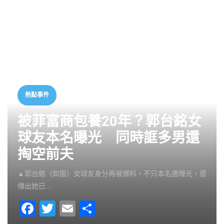
熱點事件
被菲富商包養20年？郭台銘女
球友本名曝光 同時誆多男還
掏空前夫
▲郭台銘（如圖）女球友身分再被爆料，不只本名遭曝光，還
傳出她已 …
F
T
E
S