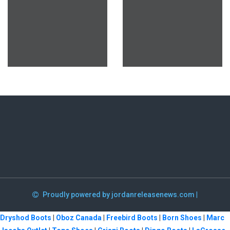
Proudly powered by jordanreleasenews.com
|
Dryshod Boots
|
Oboz Canada
|
Freebird Boots
|
Born Shoes
|
Marc