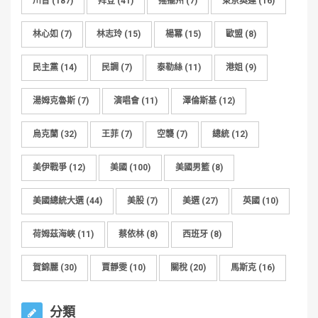
川普
(187)
拜登
(41)
搖擺州
(7)
東京奧運
(16)
林心如
(7)
林志玲
(15)
楊冪
(15)
歐盟
(8)
民主黨
(14)
民調
(7)
泰勒絲
(11)
港姐
(9)
湯姆克魯斯
(7)
演唱會
(11)
澤倫斯基
(12)
烏克蘭
(32)
王菲
(7)
空襲
(7)
總統
(12)
美伊戰爭
(12)
美國
(100)
美國男籃
(8)
美國總統大選
(44)
美股
(7)
美選
(27)
英國
(10)
荷姆茲海峽
(11)
蔡依林
(8)
西班牙
(8)
賀錦麗
(30)
賈靜雯
(10)
關稅
(20)
馬斯克
(16)
分類