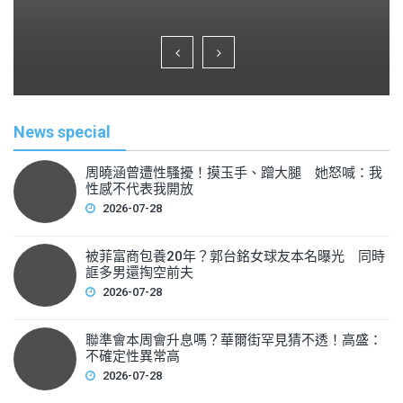
a
wi
m
h
c
tt
ai
ar
e
er
l
e
b
o
News special
o
k
周曉涵曾遭性騷擾！摸玉手、蹭大腿 她怒喊：我
性感不代表我開放
2026-07-28
被菲富商包養20年？郭台銘女球友本名曝光 同時
誆多男還掏空前夫
2026-07-28
聯準會本周會升息嗎？華爾街罕見猜不透！高盛：
不確定性異常高
2026-07-28