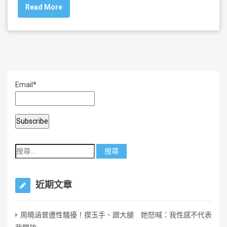
Read More
e
er
l
e
b
o
o
k
Email*
近期文章
周曉涵曾遭性騷擾！摸玉手、蹭大腿 她怒喊：我性感不代表