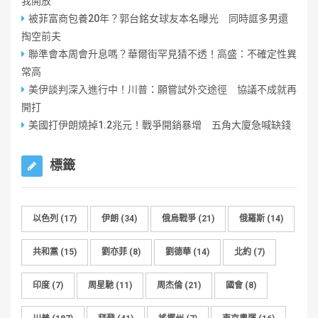
我開放
被菲富商包養20年？郭台銘女球友本名曝光 同時誆多男還
掏空前夫
聯準會本周會升息嗎？華爾街罕見猜不透！高盛：不確定性異
常高
美伊談判深入進行中！川普：願嘗試外交途徑 協議不成就再
開打
美國打伊朗燒掉1.2兆元！戰爭開銷暴增 五角大廈急喊缺錢
標籤
以色列
(17)
伊朗
(34)
俄烏戰爭
(21)
俄羅斯
(14)
共和黨
(15)
劉亦菲
(8)
劉德華
(14)
北約
(7)
印度
(7)
周星馳
(11)
周杰倫
(21)
國會
(8)