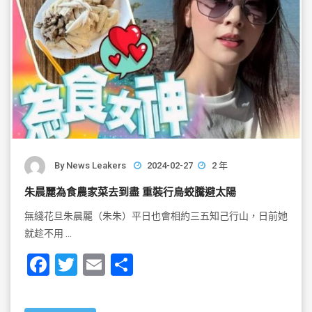
By
News Leakers
2024-02-27
2 年
朱晨麗為食農家菜去到盡 重裝行烏蛟騰避太陽
無綫花旦朱晨麗（朱朱）平日也會相約三五知己行山，日前她
就趁不用 …
F
T
E
S
a
wi
m
h
c
tt
ai
ar