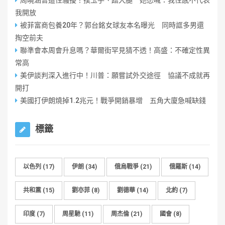
周曉涵曾遭性騷擾！摸玉手、蹭大腿 她怒喊：我性感不代表
我開放
被菲富商包養20年？郭台銘女球友本名曝光 同時誆多男還
掏空前夫
聯準會本周會升息嗎？華爾街罕見猜不透！高盛：不確定性異
常高
美伊談判深入進行中！川普：願嘗試外交途徑 協議不成就再
開打
美國打伊朗燒掉1.2兆元！戰爭開銷暴增 五角大廈急喊缺錢
標籤
以色列
(17)
伊朗
(34)
俄烏戰爭
(21)
俄羅斯
(14)
共和黨
(15)
劉亦菲
(8)
劉德華
(14)
北約
(7)
印度
(7)
周星馳
(11)
周杰倫
(21)
國會
(8)