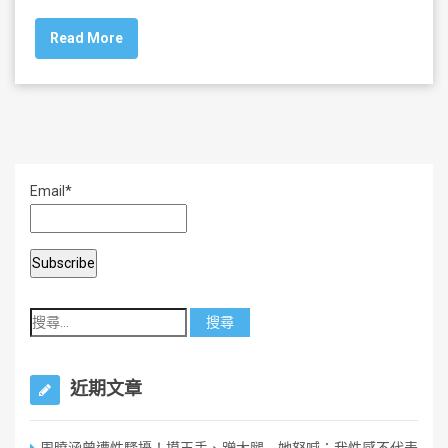
c
tt
ai
ar
Read More
e
er
l
e
b
o
o
k
Email*
近期文章