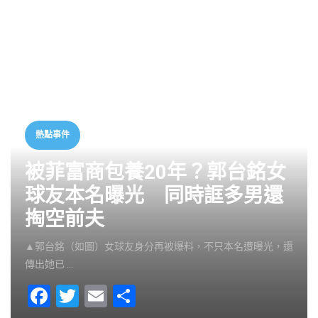
熱點事件
被菲富商包養20年？郭台銘女
球友本名曝光 同時誆多男還
掏空前夫
▲郭台銘（如圖）女球友身分再被爆料，不只本名遭曝光，還
傳出她已 …
F
T
E
S