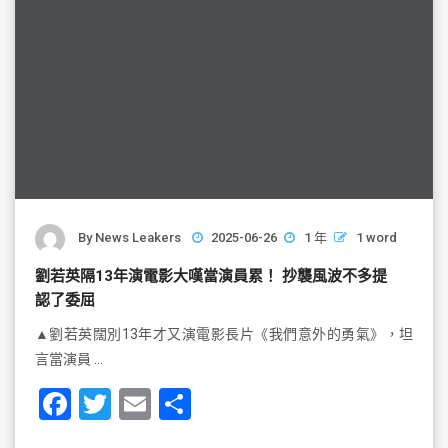
By
News Leakers
2025-06-26
1 年
1 word
劉若英隔13年演電影大嘆當演員累！ 抄襲風波不多提
認了委屈
▲劉若英闊別13年才又演電影長片《我們意外的勇氣》，坦
言當演員 …
F
T
E
S
a
wi
m
h