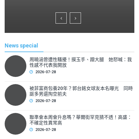
a
wi
m
h
c
tt
ai
ar
e
er
l
e
b
o
News special
o
k
周曉涵曾遭性騷擾！摸玉手、蹭大腿 她怒喊：我
性感不代表我開放
2026-07-28
被菲富商包養20年？郭台銘女球友本名曝光 同時
誆多男還掏空前夫
2026-07-28
聯準會本周會升息嗎？華爾街罕見猜不透！高盛：
不確定性異常高
2026-07-28