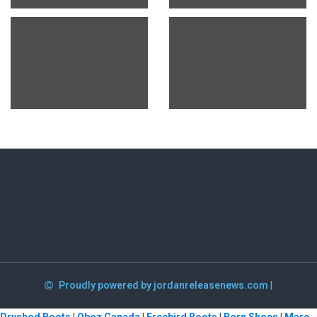
Proudly powered by jordanreleasenews.com
|
Dryshod Boots
|
Oboz Canada
|
Freebird Boots
|
Born Shoes
|
Marc