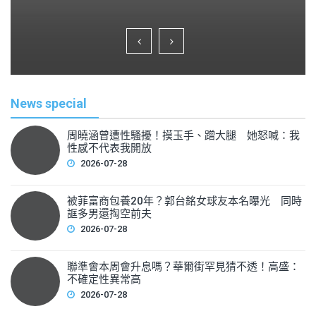
a
wi
m
h
c
tt
ai
ar
e
er
l
e
b
o
News special
o
k
周曉涵曾遭性騷擾！摸玉手、蹭大腿 她怒喊：我
性感不代表我開放
2026-07-28
被菲富商包養20年？郭台銘女球友本名曝光 同時
誆多男還掏空前夫
2026-07-28
聯準會本周會升息嗎？華爾街罕見猜不透！高盛：
不確定性異常高
2026-07-28