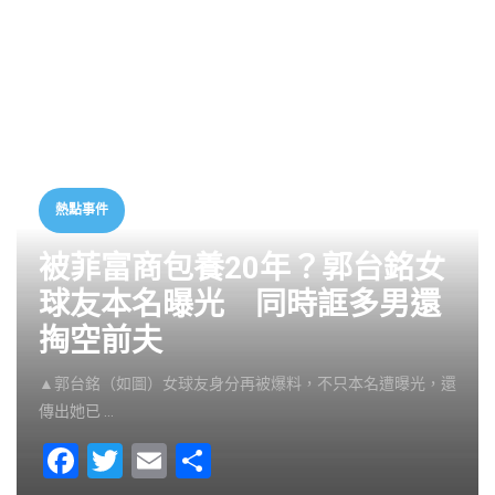
熱點事件
被菲富商包養20年？郭台銘女
球友本名曝光 同時誆多男還
掏空前夫
▲郭台銘（如圖）女球友身分再被爆料，不只本名遭曝光，還
傳出她已 …
F
T
E
S