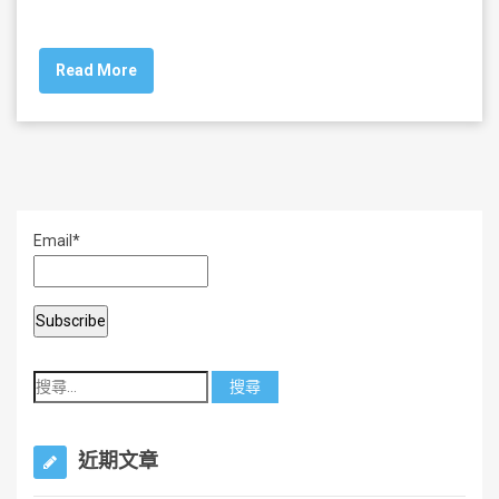
a
wi
m
h
c
tt
ai
ar
Read More
e
er
l
e
b
o
o
k
Email*
近期文章