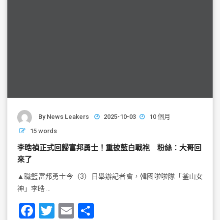
By
News Leakers
2025-10-03
10 個月
15 words
李晧禎正式回歸富邦勇士！重披藍白戰袍 粉絲：大哥回
來了
▲職籃富邦勇士今（3）日舉辦記者會，韓國啦啦隊「釜山女
神」李晧 …
F
T
E
S