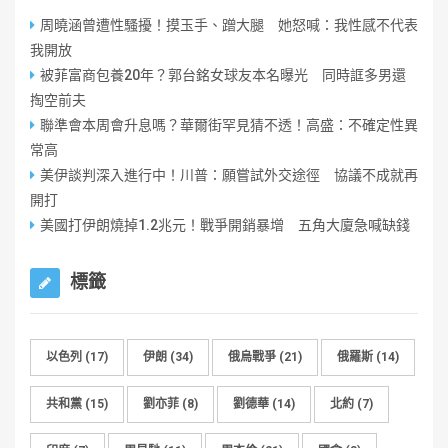
周曉涵曾遭性騷擾！摸玉手、蹭大腿 她怒喊：我性感不代表
我開放
被菲富商包養20年？郭台銘女球友本名曝光 同時誆多男還
掏空前夫
聯準會本周會升息嗎？華爾街罕見猜不透！高盛：不確定性異
常高
美伊談判深入進行中！川普：願嘗試外交途徑 協議不成就再
開打
美國打伊朗燒掉1.2兆元！戰爭開銷暴增 五角大廈急喊缺錢
標籤
以色列
(17)
伊朗
(34)
俄烏戰爭
(21)
俄羅斯
(14)
共和黨
(15)
劉亦菲
(8)
劉德華
(14)
北約
(7)