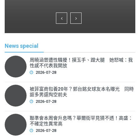
a
wi
m
h
c
tt
ai
ar
e
er
l
e
b
o
News special
o
k
周曉涵曾遭性騷擾！摸玉手、蹭大腿 她怒喊：我
性感不代表我開放
2026-07-28
被菲富商包養20年？郭台銘女球友本名曝光 同時
誆多男還掏空前夫
2026-07-28
聯準會本周會升息嗎？華爾街罕見猜不透！高盛：
不確定性異常高
2026-07-28