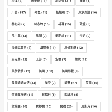
印度
(7)
周星馳
(11)
周杰倫
(21)
國會
(8)
川普
(187)
拜登
(41)
搖擺州
(7)
東京奧運
(16)
林心如
(7)
林志玲
(15)
楊冪
(15)
歐盟
(8)
民主黨
(14)
民調
(7)
泰勒絲
(11)
港姐
(9)
湯姆克魯斯
(7)
演唱會
(11)
澤倫斯基
(12)
烏克蘭
(32)
王菲
(7)
空襲
(7)
總統
(12)
美伊戰爭
(12)
美國
(100)
美國男籃
(8)
美國總統大選
(44)
美股
(7)
美選
(27)
英國
(10)
荷姆茲海峽
(11)
蔡依林
(8)
西班牙
(8)
賀錦麗
(30)
賈靜雯
(10)
關稅
(20)
馬斯克
(16)