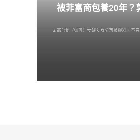
感不
被菲富商包養20年
▲郭台銘（如圖）女球友身分再被爆料，不只