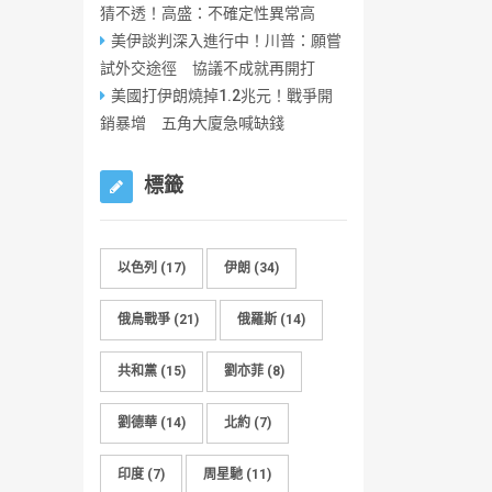
猜不透！高盛：不確定性異常高
美伊談判深入進行中！川普：願嘗
試外交途徑 協議不成就再開打
美國打伊朗燒掉1.2兆元！戰爭開
銷暴增 五角大廈急喊缺錢
標籤
以色列
(17)
伊朗
(34)
俄烏戰爭
(21)
俄羅斯
(14)
共和黨
(15)
劉亦菲
(8)
劉德華
(14)
北約
(7)
印度
(7)
周星馳
(11)