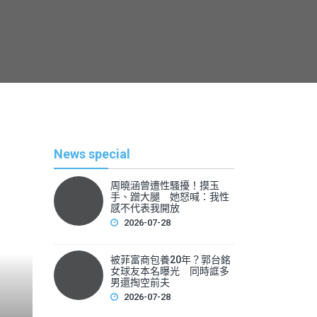
News special
周曉涵曾遭性騷擾！摸玉
手、蹭大腿 她怒喊：我性
感不代表我開放
2026-07-28
被菲富商包養20年？郭台銘
熱
女球友本名曝光 同時誆多
男還掏空前夫
2026-07-28
By
News Lea