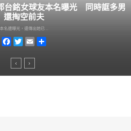
？郭台銘女球友本名曝光 同時誆多男
還掏空前夫
本名遭曝光，還傳出她已 …
F
T
E
S
a
wi
m
h
c
tt
ai
ar
e
er
l
e
b
o
o
k