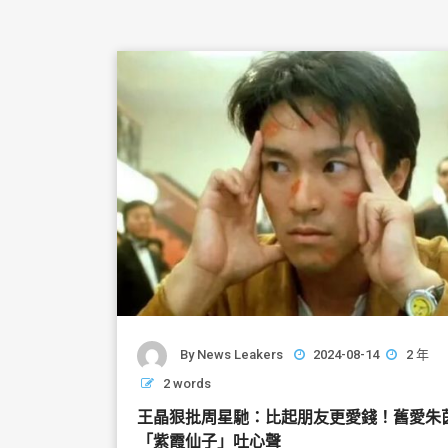
By
News Leakers
2024-08-14
2 年
2 words
王晶狠批周星馳：比起朋友更愛錢！舊愛朱
「紫霞仙子」吐心聲