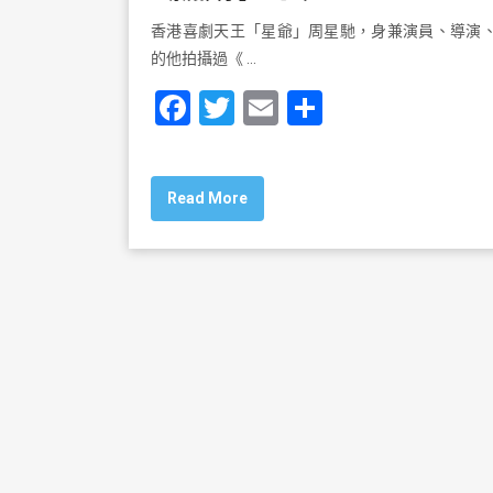
香港喜劇天王「星爺」周星馳，身兼演員、導演
的他拍攝過《 …
F
T
E
S
a
wi
m
h
c
tt
ai
ar
Read More
e
er
l
e
b
o
o
k