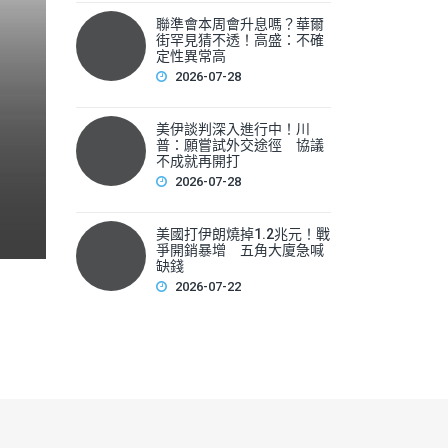
聯準會本周會升息嗎？華爾
聯準會本周會升息嗎？華爾
街罕見猜不透！高盛：不確
性
定性異常高
2026-07-28
▲美國聯準會本周將召開利率會議，新任主席華許（Kevin 
美伊談判深入進行中！川
F
普：願嘗試外交途徑 協議
不成就再開打
a
2026-07-28
c
e
美國打伊朗燒掉1.2兆元！戰
爭開銷暴增 五角大廈急喊
b
缺錢
2026-07-22
o
o
k