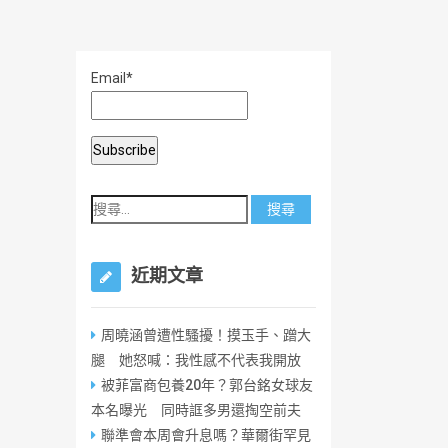
Email*
近期文章
周曉涵曾遭性騷擾！摸玉手、蹭大
腿 她怒喊：我性感不代表我開放
被菲富商包養20年？郭台銘女球友
本名曝光 同時誆多男還掏空前夫
聯準會本周會升息嗎？華爾街罕見