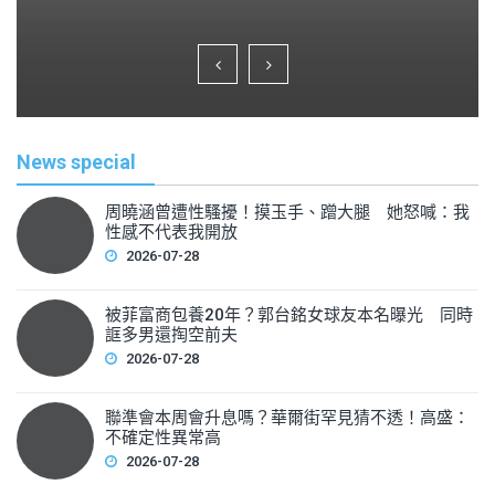
a
wi
m
h
c
tt
ai
ar
e
er
l
e
b
o
News special
o
k
周曉涵曾遭性騷擾！摸玉手、蹭大腿 她怒喊：我
性感不代表我開放
2026-07-28
被菲富商包養20年？郭台銘女球友本名曝光 同時
誆多男還掏空前夫
2026-07-28
聯準會本周會升息嗎？華爾街罕見猜不透！高盛：
不確定性異常高
2026-07-28