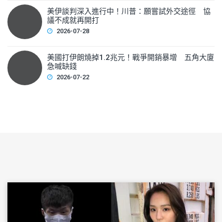
美伊談判深入進行中！川普：願嘗試外交途徑 協
議不成就再開打
2026-07-28
美國打伊朗燒掉1.2兆元！戰爭開銷暴增 五角大廈
急喊缺錢
2026-07-22