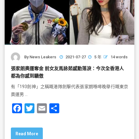
By
News Leakers
2021-07-27
5 年
14 words
張家朗奧運奪金 前女友馬詠茹感動落淚：今次全香港人
都為你感到驕傲
有「193劍神」之稱嘅港隊劍擊代表張家朗喺噚晚舉行嘅東京
奧運男 …
F
T
E
S
a
wi
m
h
c
tt
ai
ar
Read More
e
er
l
e