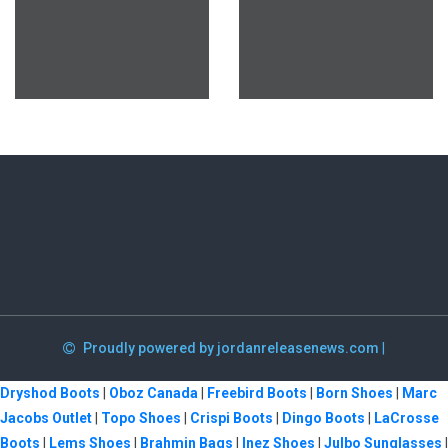
Proudly powered by jordanreleasenews.com
|
Dryshod Boots
|
Oboz Canada
|
Freebird Boots
|
Born Shoes
|
Marc
Jacobs Outlet
|
Topo Shoes
|
Crispi Boots
|
Dingo Boots
|
LaCrosse
Boots
|
Lems Shoes
|
Brahmin Bags
|
Inez Shoes
|
Julbo Sunglasses
|