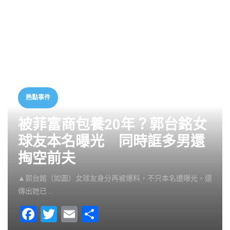
熱點事件
被菲富商包養20年？郭台銘女
球友本名曝光 同時誆多男還
掏空前夫
▲郭台銘（如圖）女球友身分再被爆料，不只本名遭曝光，還
傳出她已 …
F
T
E
S