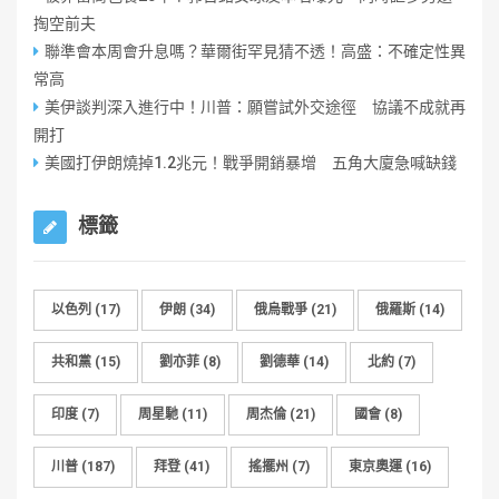
掏空前夫
聯準會本周會升息嗎？華爾街罕見猜不透！高盛：不確定性異
常高
美伊談判深入進行中！川普：願嘗試外交途徑 協議不成就再
開打
美國打伊朗燒掉1.2兆元！戰爭開銷暴增 五角大廈急喊缺錢
標籤
以色列
(17)
伊朗
(34)
俄烏戰爭
(21)
俄羅斯
(14)
共和黨
(15)
劉亦菲
(8)
劉德華
(14)
北約
(7)
印度
(7)
周星馳
(11)
周杰倫
(21)
國會
(8)
川普
(187)
拜登
(41)
搖擺州
(7)
東京奧運
(16)