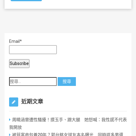
b
o
o
k
Email*
近期文章
周曉涵曾遭性騷擾！摸玉手、蹭大腿 她怒喊：我性感不代表
我開放
被菲富商包養20年？郭台銘女球友本名曝光 同時誆多男還