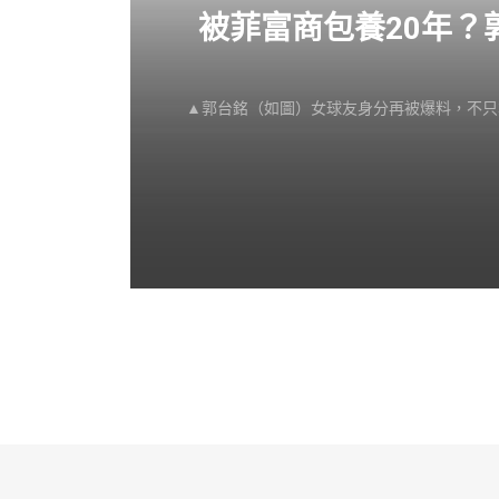
感不
被菲富商包養20年
▲郭台銘（如圖）女球友身分再被爆料，不只