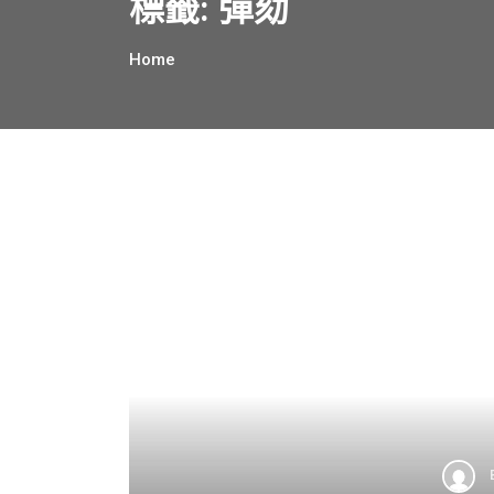
標籤:
彈劾
Home