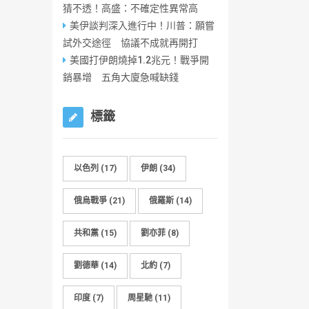
猜不透！高盛：不確定性異常高
美伊談判深入進行中！川普：願嘗
試外交途徑 協議不成就再開打
美國打伊朗燒掉1.2兆元！戰爭開
銷暴增 五角大廈急喊缺錢
標籤
以色列
(17)
伊朗
(34)
俄烏戰爭
(21)
俄羅斯
(14)
共和黨
(15)
劉亦菲
(8)
劉德華
(14)
北約
(7)
印度
(7)
周星馳
(11)