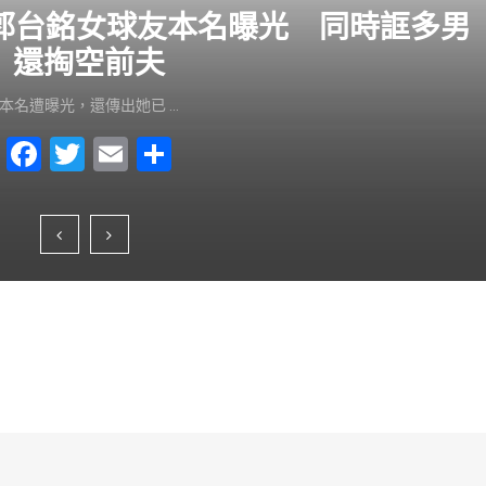
？郭台銘女球友本名曝光 同時誆多男
還掏空前夫
本名遭曝光，還傳出她已 …
F
T
E
S
a
wi
m
h
c
tt
ai
ar
e
er
l
e
b
o
o
k