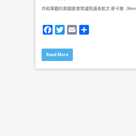
共和黨籍的美國國會眾議院議長凱文·麥卡錫（Kevin
…
F
T
E
S
a
wi
m
h
c
tt
ai
ar
Read More
e
er
l
e
b
o
o
k