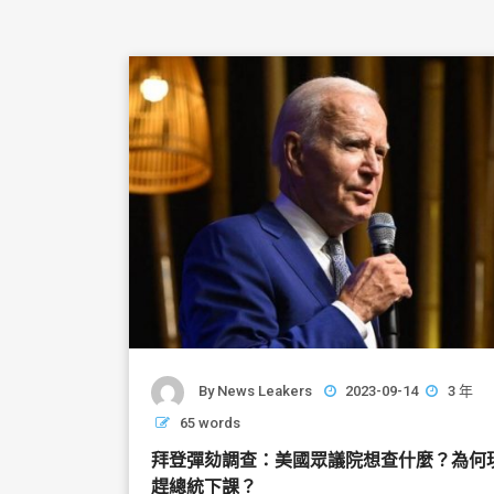
By
News Leakers
2023-09-14
3 年
65 words
拜登彈劾調查：美國眾議院想查什麼？為何
趕總統下課？