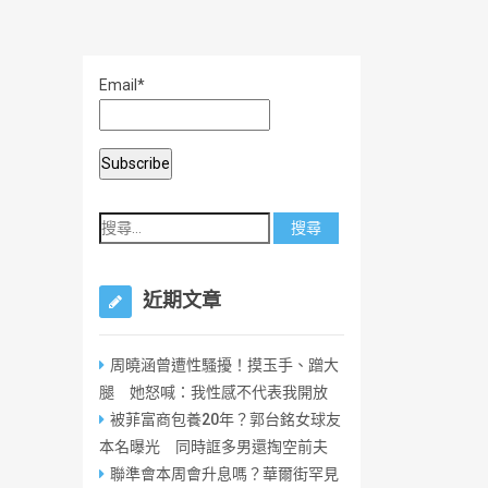
Email*
近期文章
周曉涵曾遭性騷擾！摸玉手、蹭大
腿 她怒喊：我性感不代表我開放
被菲富商包養20年？郭台銘女球友
本名曝光 同時誆多男還掏空前夫
聯準會本周會升息嗎？華爾街罕見