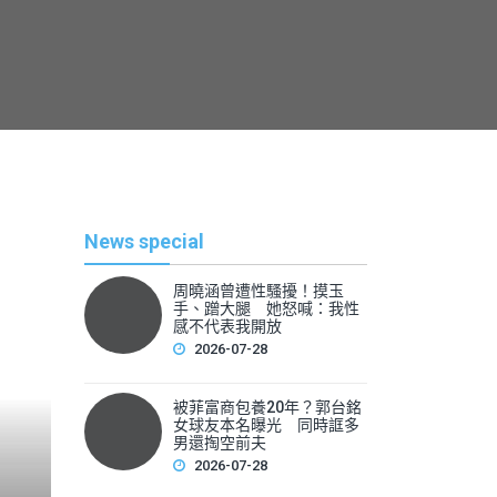
News special
周曉涵曾遭性騷擾！摸玉
手、蹭大腿 她怒喊：我性
感不代表我開放
2026-07-28
被菲富商包養20年？郭台銘
熱
女球友本名曝光 同時誆多
男還掏空前夫
2026-07-28
By
News Lea