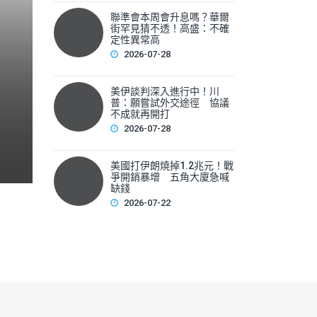
聯準會本周會升息嗎？華爾
聯準會本周會升息嗎？華爾
街罕見猜不透！高盛：不確
性
定性異常高
2026-07-28
▲美國聯準會本周將召開利率會議，新任主席華許（Kevin 
美伊談判深入進行中！川
F
普：願嘗試外交途徑 協議
不成就再開打
a
2026-07-28
c
e
美國打伊朗燒掉1.2兆元！戰
爭開銷暴增 五角大廈急喊
b
缺錢
2026-07-22
o
o
k